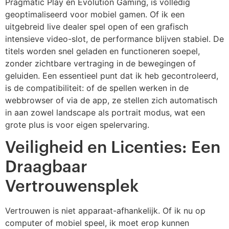
Pragmatic Play en Evolution Gaming, is volledig
geoptimaliseerd voor mobiel gamen. Of ik een
uitgebreid live dealer spel open of een grafisch
intensieve video-slot, de performance blijven stabiel. De
titels worden snel geladen en functioneren soepel,
zonder zichtbare vertraging in de bewegingen of
geluiden. Een essentieel punt dat ik heb gecontroleerd,
is de compatibiliteit: of de spellen werken in de
webbrowser of via de app, ze stellen zich automatisch
in aan zowel landscape als portrait modus, wat een
grote plus is voor eigen spelervaring.
Veiligheid en Licenties: Een
Draagbaar
Vertrouwensplek
Vertrouwen is niet apparaat-afhankelijk. Of ik nu op
computer of mobiel speel, ik moet erop kunnen