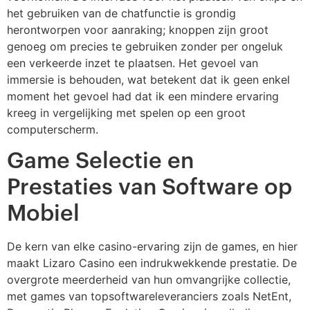
het gebruiken van de chatfunctie is grondig
herontworpen voor aanraking; knoppen zijn groot
genoeg om precies te gebruiken zonder per ongeluk
een verkeerde inzet te plaatsen. Het gevoel van
immersie is behouden, wat betekent dat ik geen enkel
moment het gevoel had dat ik een mindere ervaring
kreeg in vergelijking met spelen op een groot
computerscherm.
Game Selectie en
Prestaties van Software op
Mobiel
De kern van elke casino-ervaring zijn de games, en hier
maakt Lizaro Casino een indrukwekkende prestatie. De
overgrote meerderheid van hun omvangrijke collectie,
met games van topsoftwareleveranciers zoals NetEnt,