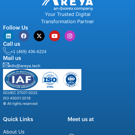
Your Trusted Digital
Transformation Partner
Follow Us
Call us
+1 (469) 436-6224
Mail us
info@areya.tech
ISO/IEC 27001:2022
ISO 45001:2018
© All rights reserved
Quick Links
Meet us at
About Us