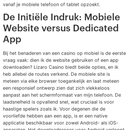
vanaf je mobiele telefoon of tablet opzoekt.
De Initiële Indruk: Mobiele
Website versus Dedicated
App
Bij het benaderen van een casino op mobiel is de eerste
vraag vaak: dien ik de website gebruiken of een app
downloaden? Lizaro Casino biedt beide opties, en ik
heb allebei de routes verkend. De mobiele site is
meteen via elke browser toegankelijk en laat meteen
een responsief ontwerp zien dat zich vlekkeloos
aanpast aan het schermformaat van mijn telefoon. De
laadsnelheid is opvallend snel, wat cruciaal is voor
haastige spelers zoals ik. Voor degenen die de
voorliefde hebben aan een app, is er een native
applicatie beschikbaar voor zowel Android- als iOS-
apparaten. Het downloadproces voor Android verloopt