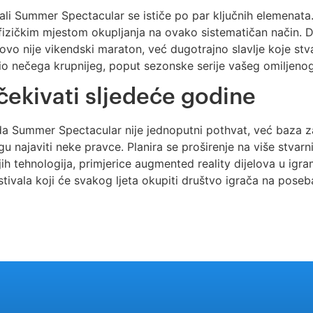
, ali Summer Spectacular se ističe po par ključnih elemenat
s fizičkim mjestom okupljanja na ovako sistematičan način. D
 nije vikendski maraton, već dugotrajno slavlje koje stvara
dio nečega krupnijeg, poput sezonske serije vašeg omiljeno
očekivati sljedeće godine
da Summer Spectacular nije jednoputni pothvat, već baza z
ogu najaviti neke pravce. Planira se proširenje na više stvar
jih tehnologija, primjerice augmented reality dijelova u igr
estivala koji će svakog ljeta okupiti društvo igrača na poseb