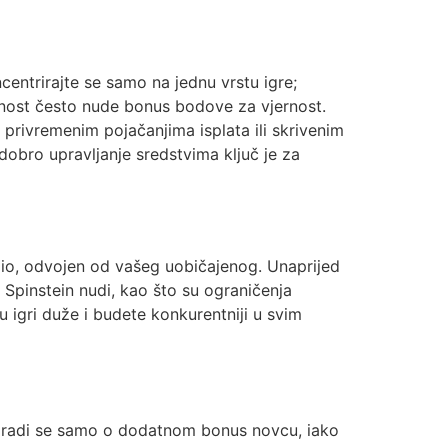
centrirajte se samo na jednu vrstu igre;
tivnost često nude bonus bodove za vjernost.
 privremenim pojačanjima isplata ili skrivenim
 dobro upravljanje sredstvima ključ je za
 dio, odvojen od vašeg uobičajenog. Unaprijed
e Spinstein nudi, kao što su ograničenja
igri duže i budete konkurentniji u svim
e radi se samo o dodatnom bonus novcu, iako