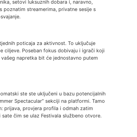
onika, setovi luksuznih dobara i, naravno,
a s poznatim streamerima, privatne sesije s
svajanje.
jednih poticaja za aktivnost. To uključuje
 ciljeve. Poseban fokus dobivaju i igrači koji
je vašeg napretka bit će jednostavno putem
omatski ste ste uključeni u bazu potencijalnih
Summer Spectacular” sekciji na platformi. Tamo
: prijava, provjera profila i odmah zatim
 sate čim se ulaz Festivala službeno otvore.