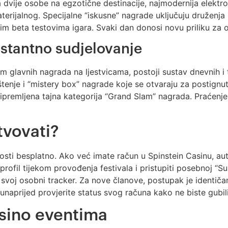
 za dvije osobe na egzotične destinacije, najmodernija elektr
materijalnog. Specijalne “iskusne” nagrade uključuju druženj
im beta testovima igara. Svaki dan donosi novu priliku za o
nstantno sudjelovanje
 glavnih nagrada na ljestvicama, postoji sustav dnevnih i t
tenje i “mistery box” nagrade koje se otvaraju za postignute
 pripremljena tajna kategorija “Grand Slam” nagrada. Praćen
stvovati?
osti besplatno. Ako već imate račun u Spinstein Casinu, aut
 profil tijekom provođenja festivala i pristupiti posebnoj “
 svoj osobni tracker. Za nove članove, postupak je identičan
naprijed provjerite status svog računa kako ne biste gubili
sino eventima