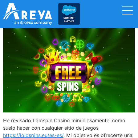
He revisado Lolospin Casino minuciosamente, como
suelo hacer con cualquier sitio de juegos
https://lolospins.eu/es-es/
. Mi objetivo es ofrecerte una