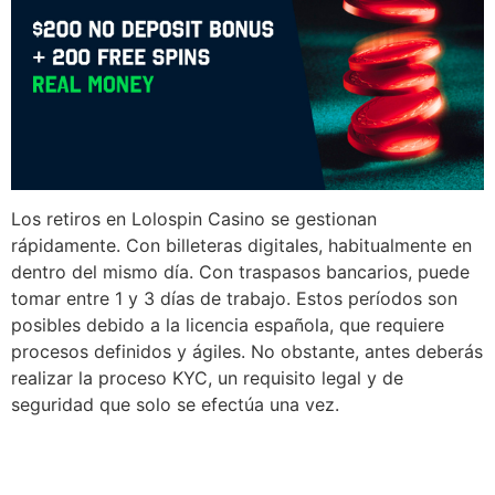
Los retiros en Lolospin Casino se gestionan
rápidamente. Con billeteras digitales, habitualmente en
dentro del mismo día. Con traspasos bancarios, puede
tomar entre 1 y 3 días de trabajo. Estos períodos son
posibles debido a la licencia española, que requiere
procesos definidos y ágiles. No obstante, antes deberás
realizar la proceso KYC, un requisito legal y de
seguridad que solo se efectúa una vez.