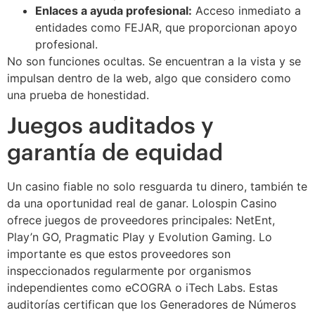
Enlaces a ayuda profesional:
Acceso inmediato a
entidades como FEJAR, que proporcionan apoyo
profesional.
No son funciones ocultas. Se encuentran a la vista y se
impulsan dentro de la web, algo que considero como
una prueba de honestidad.
Juegos auditados y
garantía de equidad
Un casino fiable no solo resguarda tu dinero, también te
da una oportunidad real de ganar. Lolospin Casino
ofrece juegos de proveedores principales: NetEnt,
Play’n GO, Pragmatic Play y Evolution Gaming. Lo
importante es que estos proveedores son
inspeccionados regularmente por organismos
independientes como eCOGRA o iTech Labs. Estas
auditorías certifican que los Generadores de Números