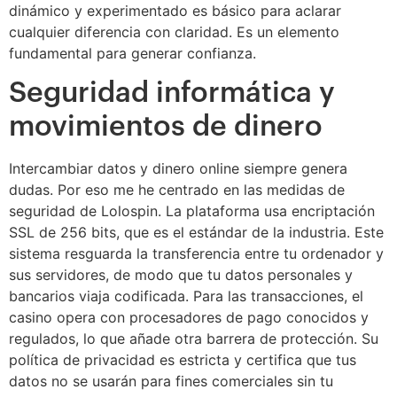
dinámico y experimentado es básico para aclarar
cualquier diferencia con claridad. Es un elemento
fundamental para generar confianza.
Seguridad informática y
movimientos de dinero
Intercambiar datos y dinero online siempre genera
dudas. Por eso me he centrado en las medidas de
seguridad de Lolospin. La plataforma usa encriptación
SSL de 256 bits, que es el estándar de la industria. Este
sistema resguarda la transferencia entre tu ordenador y
sus servidores, de modo que tu datos personales y
bancarios viaja codificada. Para las transacciones, el
casino opera con procesadores de pago conocidos y
regulados, lo que añade otra barrera de protección. Su
política de privacidad es estricta y certifica que tus
datos no se usarán para fines comerciales sin tu