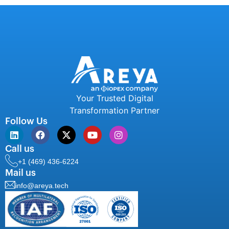
Your Trusted Digital
Transformation Partner
Follow Us
Call us
+1 (469) 436-6224
Mail us
info@areya.tech