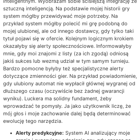
inteligentnym. Wyobrażam sobie ściślejszą integrację ze
sztuczną inteligencją. Na podstawie mojej historii gry
system mógłby przewidywać moje potrzeby. Na
przykład system mógłby polecić mi grę podobną do
mojej ulubionej, ale od innego dostawcy, gdy tylko taki
tytuł pojawi się w ofercie. Kolejnym logicznym krokiem
okazałyby się alerty społecznościowe. Informowałyby
mnie, gdy moi znajomi z listy (za ich zgodą) odniosą
jakiś sukces lub wezmą udział w tym samym turnieju.
Bardzo pomocne byłyby też specjalistyczne alerty
dotyczące zmienności gier. Na przykład powiadomienie,
gdy ulubiony automat nie wypłacił głównej wygranej od
dłuższego czasu (oczywiście bez żadnej gwarancji
wyniku). Luckera ma solidny fundament, żeby
wprowadzać te pomysły. Ja jako użytkownik liczę, że
mój głos i moje zachowanie dalej będą determinować
ewolucję tego narzędzia.
Alerty predykcyjne:
System AI analizujący moje