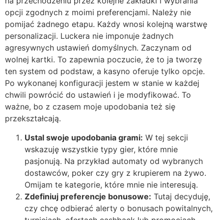
na przechodzeniu przez kolejne zakładki i wybrania
opcji zgodnych z moimi preferencjami. Należy nie
pomijać żadnego etapu. Każdy wnosi kolejną warstwę
personalizacji. Luckera nie imponuje żadnych
agresywnych ustawień domyślnych. Zaczynam od
wolnej kartki. To zapewnia poczucie, że to ja tworzę
ten system od podstaw, a kasyno oferuje tylko opcje.
Po wykonanej konfiguracji jestem w stanie w każdej
chwili powrócić do ustawień i je modyfikować. To
ważne, bo z czasem moje upodobania też się
przekształcają.
Ustal swoje upodobania grami:
W tej sekcji
wskazuję wszystkie typy gier, które mnie
pasjonują. Na przykład automaty od wybranych
dostawców, poker czy gry z krupierem na żywo.
Omijam te kategorie, które mnie nie interesują.
Zdefiniuj preferencje bonusowe:
Tutaj decyduję,
czy chcę odbierać alerty o bonusach powitalnych,
turniejach, ofertach cashback lub promocjach