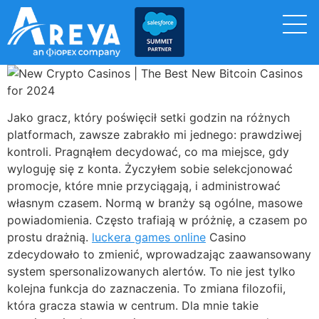
Jako gracz, który poświęcił setki godzin na różnych
platformach, zawsze zabrakło mi jednego: prawdziwej
kontroli. Pragnąłem decydować, co ma miejsce, gdy
wyloguję się z konta. Życzyłem sobie selekcjonować
promocje, które mnie przyciągają, i administrować
własnym czasem. Normą w branży są ogólne, masowe
powiadomienia. Często trafiają w próżnię, a czasem po
prostu drażnią.
luckera games online
Casino
zdecydowało to zmienić, wprowadzając zaawansowany
system spersonalizowanych alertów. To nie jest tylko
kolejna funkcja do zaznaczenia. To zmiana filozofii,
która gracza stawia w centrum. Dla mnie takie