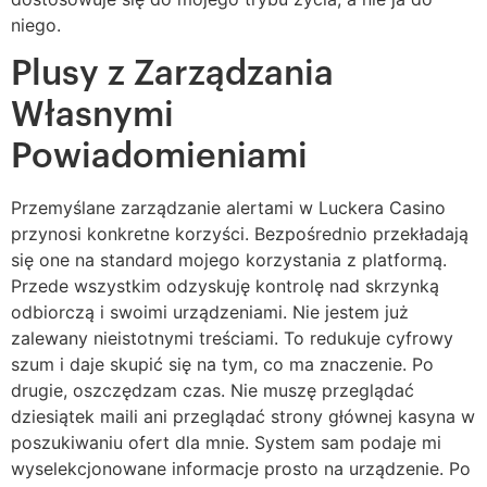
niego.
Plusy z Zarządzania
Własnymi
Powiadomieniami
Przemyślane zarządzanie alertami w Luckera Casino
przynosi konkretne korzyści. Bezpośrednio przekładają
się one na standard mojego korzystania z platformą.
Przede wszystkim odzyskuję kontrolę nad skrzynką
odbiorczą i swoimi urządzeniami. Nie jestem już
zalewany nieistotnymi treściami. To redukuje cyfrowy
szum i daje skupić się na tym, co ma znaczenie. Po
drugie, oszczędzam czas. Nie muszę przeglądać
dziesiątek maili ani przeglądać strony głównej kasyna w
poszukiwaniu ofert dla mnie. System sam podaje mi
wyselekcjonowane informacje prosto na urządzenie. Po