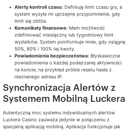
Alerty kontroli czasu:
Definiuję limit czasu gry, a
system wysyła mi uprzejme przypomnienie, gdy
limit się zbliża.
Komunikaty finansowe:
Mam możliwość
zdefiniować miesięczny lub tygodniowy limit
wydatków. System poinformuje mnie, gdy osiągnę
50%, 80% i 100% tej kwoty.
Powiadomienia bezpieczeństwa:
Błyskawiczne
powiadomienia o każdej podejrzanej aktywności
na koncie, na przykład próbie resetu hasła z
nieznanego adresu IP.
Synchronizacja Alertów z
Systemem Mobilną Luckera
Autentyczną moc systemu indywidualnych alertów
Luckera Casino zauważa jedynie w połączeniu z
specjalną aplikacją mobilną. Aplikacja funkcjonuje jak