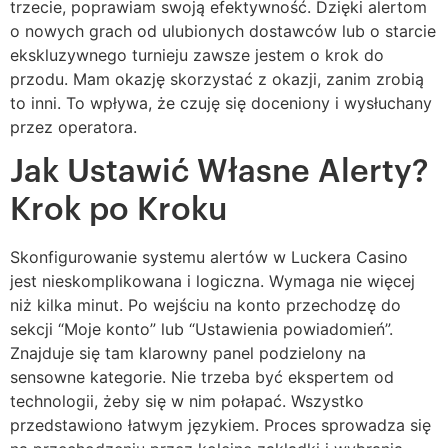
trzecie, poprawiam swoją efektywność. Dzięki alertom
o nowych grach od ulubionych dostawców lub o starcie
ekskluzywnego turnieju zawsze jestem o krok do
przodu. Mam okazję skorzystać z okazji, zanim zrobią
to inni. To wpływa, że czuję się doceniony i wysłuchany
przez operatora.
Jak Ustawić Własne Alerty?
Krok po Kroku
Skonfigurowanie systemu alertów w Luckera Casino
jest nieskomplikowana i logiczna. Wymaga nie więcej
niż kilka minut. Po wejściu na konto przechodzę do
sekcji “Moje konto” lub “Ustawienia powiadomień”.
Znajduje się tam klarowny panel podzielony na
sensowne kategorie. Nie trzeba być ekspertem od
technologii, żeby się w nim połapać. Wszystko
przedstawiono łatwym językiem. Proces sprowadza się