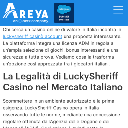
Chi cerca un casino online di valore in Italia incontra in
luckysheriff casinò account
una proposta interessante.
La piattaforma integra una licenza ADM in regola a
un’ampia selezione di giochi, bonus interessanti e una
sicurezza a tutta prova. Vediamo cosa la trasforma
un’opzione così apprezzata tra i giocatori italiani.
La Legalità di LuckySheriff
Casino nel Mercato Italiano
Scommettere in un ambiente autorizzato è la prima
esigenza. LuckySheriff Casino opera in Italia
osservando tutte le norme, mediante una concessione
regolare ottenuta dall’Agenzia delle Dogane e dei