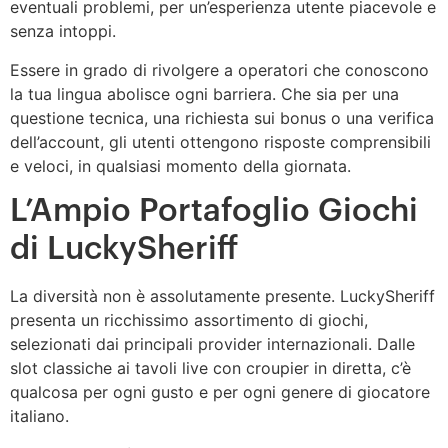
eventuali problemi, per un’esperienza utente piacevole e
senza intoppi.
Essere in grado di rivolgere a operatori che conoscono
la tua lingua abolisce ogni barriera. Che sia per una
questione tecnica, una richiesta sui bonus o una verifica
dell’account, gli utenti ottengono risposte comprensibili
e veloci, in qualsiasi momento della giornata.
L’Ampio Portafoglio Giochi
di LuckySheriff
La diversità non è assolutamente presente. LuckySheriff
presenta un ricchissimo assortimento di giochi,
selezionati dai principali provider internazionali. Dalle
slot classiche ai tavoli live con croupier in diretta, c’è
qualcosa per ogni gusto e per ogni genere di giocatore
italiano.