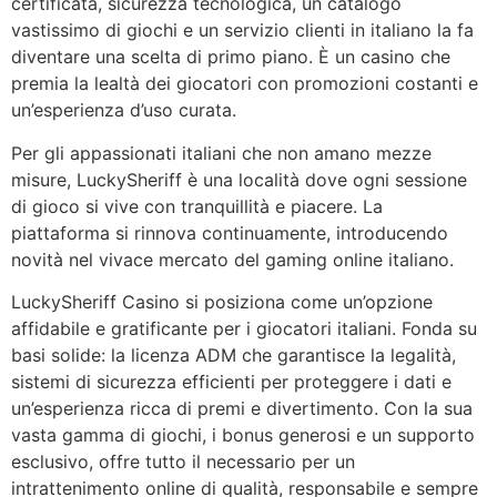
certificata, sicurezza tecnologica, un catalogo
vastissimo di giochi e un servizio clienti in italiano la fa
diventare una scelta di primo piano. È un casino che
premia la lealtà dei giocatori con promozioni costanti e
un’esperienza d’uso curata.
Per gli appassionati italiani che non amano mezze
misure, LuckySheriff è una località dove ogni sessione
di gioco si vive con tranquillità e piacere. La
piattaforma si rinnova continuamente, introducendo
novità nel vivace mercato del gaming online italiano.
LuckySheriff Casino si posiziona come un’opzione
affidabile e gratificante per i giocatori italiani. Fonda su
basi solide: la licenza ADM che garantisce la legalità,
sistemi di sicurezza efficienti per proteggere i dati e
un’esperienza ricca di premi e divertimento. Con la sua
vasta gamma di giochi, i bonus generosi e un supporto
esclusivo, offre tutto il necessario per un
intrattenimento online di qualità, responsabile e sempre