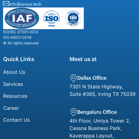
info@areya.tech
ISO/IEC 27001:2022
ISO 45001:2018
© All rights reserved
Quick Links
Meet us at
About Us
Dallas Office
Services
7301 N State Highway,
Suite #365, Irving TX 75039
Resources
Career
Bengaluru Office
Contact Us
4th Floor, Umiya Tower 2,
Cessna Business Park,
Kaverappa Layout,