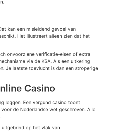
n.
 Dat kan een misleidend gevoel van
ikt. Het illustreert alleen zien dat het
ch onvoorziene verificatie-eisen of extra
mechanisme via de KSA. Als een uitkering
n. Je laatste toevlucht is dan een stroperige
nline Casino
ng leggen. Een vergund casino toont
 voor de Nederlandse wet geschreven. Alle
.
 uitgebreid op het vlak van