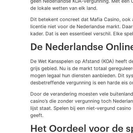
geen Nederlandse KOA-vergunning. Met een C
de lokale wetten van elk land.
Dit betekent concreet dat Mafia Casino, ook a
licentie niet voor de Nederlandse markt. Daa
kader. Dat is een essentieel verschil. Elke s
De Nederlandse Onlin
De Wet Kansspelen op Afstand (KOA) heeft de 
grijs gebied. Nu is de markt totaal geregule
mogen legaal hun diensten aanbieden. Dit sy
desbetreffende vergunning is een harde eis om
Door de verandering moesten vele buitenland
casino’s die zonder vergunning toch Nederlan
lijst staat. Spelen bij een niet-vergund casin
geeft.
Het Oordeel voor de s