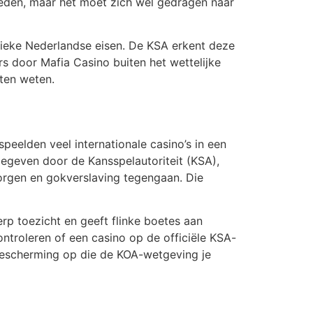
eden, maar het moet zich wel gedragen naar
ifieke Nederlandse eisen. De KSA erkent deze
s door Mafia Casino buiten het wettelijke
eten weten.
eelden veel internationale casino’s in een
gegeven door de Kansspelautoriteit (KSA),
orgen en gokverslaving tegengaan. Die
p toezicht en geeft flinke boetes aan
ntroleren of een casino op de officiële KSA-
ge bescherming op die de KOA-wetgeving je