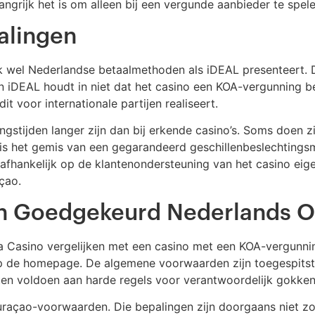
ngrijk het is om alleen bij een vergunde aanbieder te spele
alingen
ijk wel Nederlandse betaalmethoden als iDEAL presenteert.
iDEAL houdt in niet dat het casino een KOA-vergunning besch
it voor internationale partijen realiseert.
gstijden langer zijn dan bij erkende casino’s. Soms doen zi
 is het gemis van een gegarandeerd geschillenbeslechtings
 afhankelijk op de klantenondersteuning van het casino eige
çao.
en Goedgekeurd Nederlands O
a Casino vergelijken met een casino met een KOA-vergunni
p de homepage. De algemene voorwaarden zijn toegespitst
ten voldoen aan harde regels voor verantwoordelijk gokken
uraçao-voorwaarden. Die bepalingen zijn doorgaans niet zo