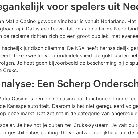
egankelijk voor spelers uit N
an Mafia Casino gewoon vindbaar is vanuit Nederland. Het c
ngbaar zijn. Dat is een teken dat de aanbieder de Nederlan
en de reclame richten zich op een groot publiek, met evene
 hachelijk juridisch dilemma. De KSA heeft herhaaldelijk g
creëert deze kwestie voor onduidelijkheid. Je gokt buiten
olgen. Je hebt geen bijvoorbeeld de bescherming bij disput
e Cruks.
Analyse: Een Scherp Ondersc
 Mafia Casino is een online casino dat functioneert onder ee
 Kansspelautoriteit. Daarom is het niet gereguleerd volge
op deze markt. Dat zet het in de categorie van ongeregule
 speler. Je bevindt je buiten het Cruks-systeem. Je valt bui
 geschillenbeslechting. De verantwoordelijkheid om de licent