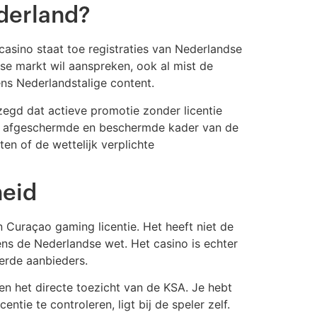
ederland?
asino staat toe registraties van Nederlandse
dse markt wil aanspreken, ook al mist de
ens Nederlandstalige content.
ezegd dat actieve promotie zonder licentie
 het afgeschermde en beschermde kader van de
en of de wettelijk verplichte
heid
n Curaçao gaming licentie. Het heeft niet de
ns de Nederlandse wet. Het casino is echter
erde aanbieders.
ten het directe toezicht van de KSA. Je hebt
ie te controleren, ligt bij de speler zelf.