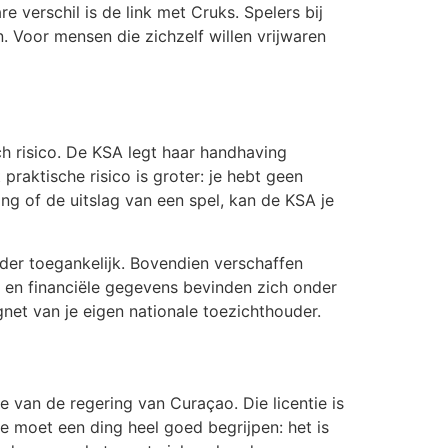
e verschil is de link met Cruks. Spelers bij
en. Voor mensen die zichzelf willen vrijwaren
ch risico. De KSA legt haar handhaving
raktische risico is groter: je hebt geen
ng of de uitslag van een spel, kan de KSA je
nder toegankelijk. Bovendien verschaffen
e en financiële gegevens bevinden zich onder
net van je eigen nationale toezichthouder.
e van de regering van Curaçao. Die licentie is
 je moet een ding heel goed begrijpen: het is