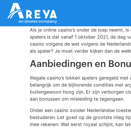
Als je online casino’s onder de loep neemt, is
spelers is dat vanaf 1 oktober 2021, de dag v
casino volgens de wet volgens de Nederlands
als speler? Je moet verder kijken dan de welk
Aanbiedingen en Bonus
Illegale casino’s lokken spelers geregeld met
belangrijk om de bijhorende condities met ar
buitengewoon hoog zijn. Er zijn verborgen cla
aan bonussen om misleiding te tegengaan.
Onder een casino zonder Nederlandse toeste
bestuderen. Let goed op de grootste inleg tij
mee rekenen. Wat eerst royaal schijnt, kan lat