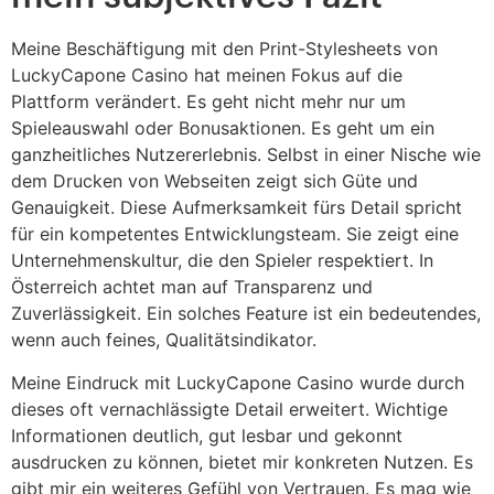
Meine Beschäftigung mit den Print-Stylesheets von
LuckyCapone Casino hat meinen Fokus auf die
Plattform verändert. Es geht nicht mehr nur um
Spieleauswahl oder Bonusaktionen. Es geht um ein
ganzheitliches Nutzererlebnis. Selbst in einer Nische wie
dem Drucken von Webseiten zeigt sich Güte und
Genauigkeit. Diese Aufmerksamkeit fürs Detail spricht
für ein kompetentes Entwicklungsteam. Sie zeigt eine
Unternehmenskultur, die den Spieler respektiert. In
Österreich achtet man auf Transparenz und
Zuverlässigkeit. Ein solches Feature ist ein bedeutendes,
wenn auch feines, Qualitätsindikator.
Meine Eindruck mit LuckyCapone Casino wurde durch
dieses oft vernachlässigte Detail erweitert. Wichtige
Informationen deutlich, gut lesbar und gekonnt
ausdrucken zu können, bietet mir konkreten Nutzen. Es
gibt mir ein weiteres Gefühl von Vertrauen. Es mag wie