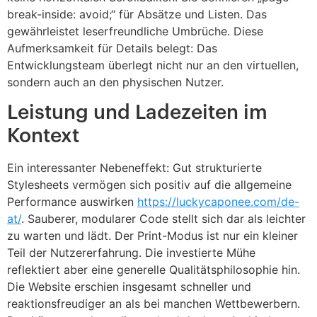
break-inside: avoid;“ für Absätze und Listen. Das
gewährleistet leserfreundliche Umbrüche. Diese
Aufmerksamkeit für Details belegt: Das
Entwicklungsteam überlegt nicht nur an den virtuellen,
sondern auch an den physischen Nutzer.
Leistung und Ladezeiten im
Kontext
Ein interessanter Nebeneffekt: Gut strukturierte
Stylesheets vermögen sich positiv auf die allgemeine
Performance auswirken
https://luckycaponee.com/de-
at/
. Sauberer, modularer Code stellt sich dar als leichter
zu warten und lädt. Der Print-Modus ist nur ein kleiner
Teil der Nutzererfahrung. Die investierte Mühe
reflektiert aber eine generelle Qualitätsphilosophie hin.
Die Website erschien insgesamt schneller und
reaktionsfreudiger an als bei manchen Wettbewerbern.