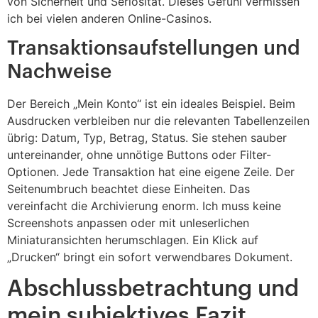
von Sicherheit und Seriosität. Dieses Gefühl vermissen
ich bei vielen anderen Online-Casinos.
Transaktionsaufstellungen und
Nachweise
Der Bereich „Mein Konto“ ist ein ideales Beispiel. Beim
Ausdrucken verbleiben nur die relevanten Tabellenzeilen
übrig: Datum, Typ, Betrag, Status. Sie stehen sauber
untereinander, ohne unnötige Buttons oder Filter-
Optionen. Jede Transaktion hat eine eigene Zeile. Der
Seitenumbruch beachtet diese Einheiten. Das
vereinfacht die Archivierung enorm. Ich muss keine
Screenshots anpassen oder mit unleserlichen
Miniaturansichten herumschlagen. Ein Klick auf
„Drucken“ bringt ein sofort verwendbares Dokument.
Abschlussbetrachtung und
mein subjektives Fazit