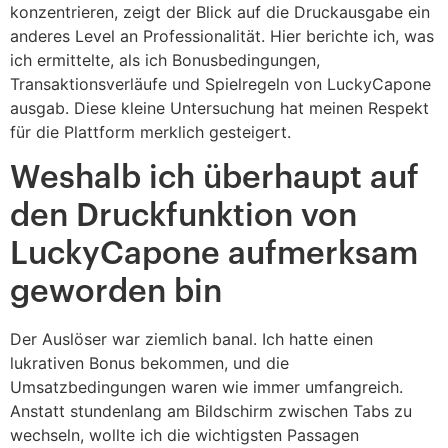
konzentrieren, zeigt der Blick auf die Druckausgabe ein
anderes Level an Professionalität. Hier berichte ich, was
ich ermittelte, als ich Bonusbedingungen,
Transaktionsverläufe und Spielregeln von LuckyCapone
ausgab. Diese kleine Untersuchung hat meinen Respekt
für die Plattform merklich gesteigert.
Weshalb ich überhaupt auf
den Druckfunktion von
LuckyCapone aufmerksam
geworden bin
Der Auslöser war ziemlich banal. Ich hatte einen
lukrativen Bonus bekommen, und die
Umsatzbedingungen waren wie immer umfangreich.
Anstatt stundenlang am Bildschirm zwischen Tabs zu
wechseln, wollte ich die wichtigsten Passagen