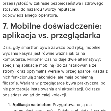
przejrzystość w zakresie bezpieczeństwa i zdrowego
stosunku do hazardu tworzy reputację
odpowiedzialnego operatora.
7. Mobilne doświadczenie:
aplikacja vs. przeglądarka
Dziś, gdy smartfon bywa zawsze pod ręką, mobilne
wydanie kasyna jest równie ważna jak ta na
komputerze. Millioner Casino daje dwie alternatywy:
specjalną aplikację mobilną (do zainstalowania ze
strony) oraz optymalną wersję w przeglądarce. Każda z
nich funkcjonują znakomicie, ale mają odmienną
filozofię. Wariant w przeglądarce bywa praktyczna, bo
nie potrzebuje instalowania ani aktualizacji. Od razu
posiadasz wgląd do całej kolekcji.
Aplikacja na telefon:
Przygotowano ją dla
optymalnej wydajności. Działa szybciej niż serwis