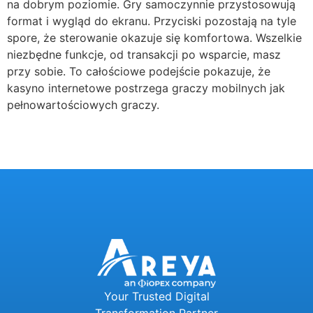
na dobrym poziomie. Gry samoczynnie przystosowują
format i wygląd do ekranu. Przyciski pozostają na tyle
spore, że sterowanie okazuje się komfortowa. Wszelkie
niezbędne funkcje, od transakcji po wsparcie, masz
przy sobie. To całościowe podejście pokazuje, że
kasyno internetowe postrzega graczy mobilnych jak
pełnowartościowych graczy.
Your Trusted Digital
Transformation Partner