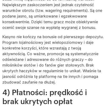
Największym zaskoczeniem jest jednak czytelność
warunków obrotu (tzw. wagering requirements). Są one
podane jasno, są umiarkowane i egzekwowane
konsekwentnie. Dzięki temu gracz może obiektywnie
ocenić swoje szanse na wypłatę wygranej z bonusu.
Kasyno nie kończy na bonusie od pierwszego depozytu.
Program lojalnościowy jest wielopoziomowy i daje
konkretne korzyści, które wzrastają z twoją
aktywnością. Co ważne, promocje są systematycznie
odświeżane i adresowane do różnych graczy – do
miłośników slotów i do fanów gier stołowych. Brak
ukrytych haczyków w regulaminie to unikat. Właśnie ta
jasność odróżnia tę platformę na tle innych i pomaga
zbudować zaufanie na dłużej.
4) Płatności: prędkość i
brak ukrytych opłat