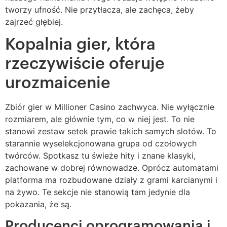
tworzy ufność. Nie przytłacza, ale zachęca, żeby
zajrzeć głębiej.
Kopalnia gier, która
rzeczywiście oferuje
urozmaicenie
Zbiór gier w Millioner Casino zachwyca. Nie wyłącznie
rozmiarem, ale głównie tym, co w niej jest. To nie
stanowi zestaw setek prawie takich samych slotów. To
starannie wyselekcjonowana grupa od czołowych
twórców. Spotkasz tu świeże hity i znane klasyki,
zachowane w dobrej równowadze. Oprócz automatami
platforma ma rozbudowane działy z grami karcianymi i
na żywo. Te sekcje nie stanowią tam jedynie dla
pokazania, że są.
Producenci oprogramowania i