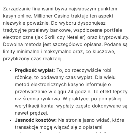
Zarządzanie finansami bywa najsłabszym punktem
kasyn online. Millioner Casino traktuje ten aspekt
niezwykle poważnie. Do wyboru dysponujesz
tradycyjne przelewy bankowe, współczesne portfele
elektroniczne (jak Skrill czy Neteller) oraz kryptowaluty.
Dowolna metoda jest szczegółowo opisana. Podane są
limity minimalne i maksymalne oraz, co kluczowe,
przybliżony czas realizacji.
Prędkość wypłat:
To, co rzeczywiście robi
różnicę, to podawany czas wypłat. Dla wielu
metod elektronicznych kasyno informuje o
przetwarzanie w ciągu 24 godzin. To efekt lepszy
niż średnia rynkowa. W praktyce, po pomyślnej
weryfikacji konta, wypłaty często dokonywane są
nawet prędzej.
Jasność kosztów:
Na stronie jasno widać, które
transakcje mogą wiązać się z opłatami