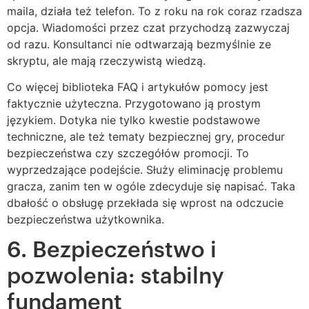
maila, działa też telefon. To z roku na rok coraz rzadsza
opcja. Wiadomości przez czat przychodzą zazwyczaj
od razu. Konsultanci nie odtwarzają bezmyślnie ze
skryptu, ale mają rzeczywistą wiedzą.
Co więcej biblioteka FAQ i artykułów pomocy jest
faktycznie użyteczna. Przygotowano ją prostym
językiem. Dotyka nie tylko kwestie podstawowe
techniczne, ale też tematy bezpiecznej gry, procedur
bezpieczeństwa czy szczegółów promocji. To
wyprzedzające podejście. Służy eliminację problemu
gracza, zanim ten w ogóle zdecyduje się napisać. Taka
dbałość o obsługę przekłada się wprost na odczucie
bezpieczeństwa użytkownika.
6. Bezpieczeństwo i
pozwolenia: stabilny
fundament