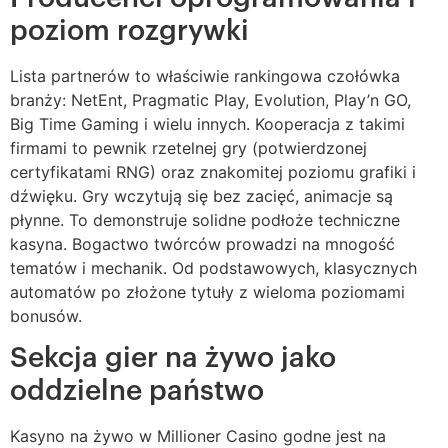
poziom rozgrywki
Lista partnerów to właściwie rankingowa czołówka
branży: NetEnt, Pragmatic Play, Evolution, Play’n GO,
Big Time Gaming i wielu innych. Kooperacja z takimi
firmami to pewnik rzetelnej gry (potwierdzonej
certyfikatami RNG) oraz znakomitej poziomu grafiki i
dźwięku. Gry wczytują się bez zacięć, animacje są
płynne. To demonstruje solidne podłoże techniczne
kasyna. Bogactwo twórców prowadzi na mnogość
tematów i mechanik. Od podstawowych, klasycznych
automatów po złożone tytuły z wieloma poziomami
bonusów.
Sekcja gier na żywo jako
oddzielne państwo
Kasyno na żywo w Millioner Casino godne jest na