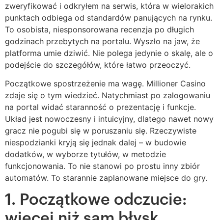
zweryfikować i odkryłem na serwis, która w wielorakich
punktach odbiega od standardów panujących na rynku.
To osobista, niesponsorowana recenzja po długich
godzinach przebytych na portalu. Wyszło na jaw, że
platforma umie dziwić. Nie polega jedynie o skalę, ale o
podejście do szczegółów, które łatwo przeoczyć.
Początkowe spostrzeżenie ma wagę. Millioner Casino
zdaje się o tym wiedzieć. Natychmiast po zalogowaniu
na portal widać staranność o prezentację i funkcje.
Układ jest nowoczesny i intuicyjny, dlatego nawet nowy
gracz nie pogubi się w poruszaniu się. Rzeczywiste
niespodzianki kryją się jednak dalej – w budowie
dodatków, w wyborze tytułów, w metodzie
funkcjonowania. To nie stanowi po prostu inny zbiór
automatów. To starannie zaplanowane miejsce do gry.
1. Początkowe odczucie:
więcej niż sam błysk