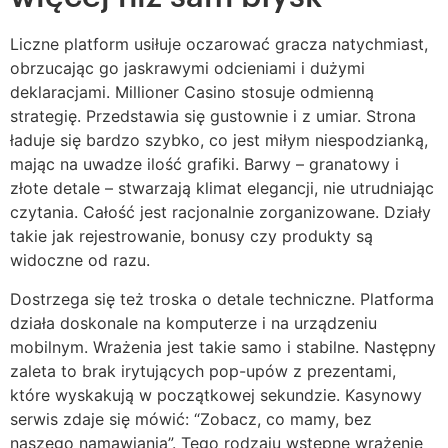
Liczne platform usiłuje oczarować gracza natychmiast,
obrzucając go jaskrawymi odcieniami i dużymi
deklaracjami. Millioner Casino stosuje odmienną
strategię. Przedstawia się gustownie i z umiar. Strona
ładuje się bardzo szybko, co jest miłym niespodzianką,
mając na uwadze ilość grafiki. Barwy – granatowy i
złote detale – stwarzają klimat elegancji, nie utrudniając
czytania. Całość jest racjonalnie zorganizowane. Działy
takie jak rejestrowanie, bonusy czy produkty są
widoczne od razu.
Dostrzega się też troska o detale techniczne. Platforma
działa doskonale na komputerze i na urządzeniu
mobilnym. Wrażenia jest takie samo i stabilne. Następny
zaleta to brak irytujących pop-upów z prezentami,
które wyskakują w początkowej sekundzie. Kasynowy
serwis zdaje się mówić: “Zobacz, co mamy, bez
naszego namawiania”. Tego rodzaju wstępne wrażenie