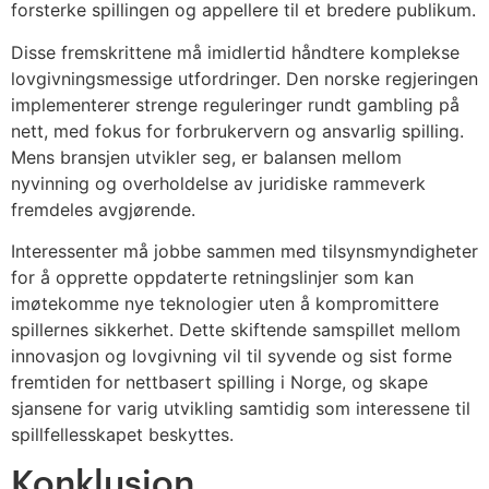
forsterke spillingen og appellere til et bredere publikum.
Disse fremskrittene må imidlertid håndtere komplekse
lovgivningsmessige utfordringer. Den norske regjeringen
implementerer strenge reguleringer rundt gambling på
nett, med fokus for forbrukervern og ansvarlig spilling.
Mens bransjen utvikler seg, er balansen mellom
nyvinning og overholdelse av juridiske rammeverk
fremdeles avgjørende.
Interessenter må jobbe sammen med tilsynsmyndigheter
for å opprette oppdaterte retningslinjer som kan
imøtekomme nye teknologier uten å kompromittere
spillernes sikkerhet. Dette skiftende samspillet mellom
innovasjon og lovgivning vil til syvende og sist forme
fremtiden for nettbasert spilling i Norge, og skape
sjansene for varig utvikling samtidig som interessene til
spillfellesskapet beskyttes.
Konklusjon