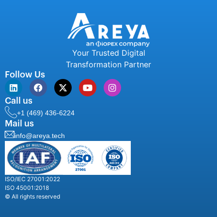
Your Trusted Digital
Transformation Partner
Follow Us
Call us
+1 (469) 436-6224
Mail us
info@areya.tech
ISO/IEC 27001:2022
ISO 45001:2018
© All rights reserved