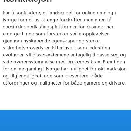
For å konkludere, er landskapet for online gaming i
Norge formet av strenge forskrifter, men noen få
spesifikke nedlastingsplattformer for kasinoer har
emergert, noe som forsterker spilleropplevelsen
gjennom nyskapende egenskaper og sterke
sikkerhetsprosedyrer. Etter hvert som industrien
evoluerer, vil disse systemene antagelig tilpasse seg og
veie overensstemmelse med brukernes krav. Fremtiden
for online gaming i Norge har mulighet for økt variasjon
og tilgjengelighet, noe som presenterer både
utfordringer og muligheter for både gamere og drivere.