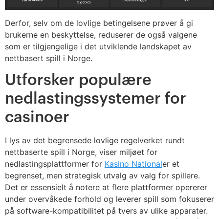
Derfor, selv om de lovlige betingelsene prøver å gi
brukerne en beskyttelse, reduserer de også valgene
som er tilgjengelige i det utviklende landskapet av
nettbasert spill i Norge.
Utforsker populære
nedlastingssystemer for
casinoer
I lys av det begrensede lovlige regelverket rundt
nettbaserte spill i Norge, viser miljøet for
nedlastingsplattformer for
Kasino National
er et
begrenset, men strategisk utvalg av valg for spillere.
Det er essensielt å notere at flere plattformer opererer
under overvåkede forhold og leverer spill som fokuserer
på software-kompatibilitet på tvers av ulike apparater.