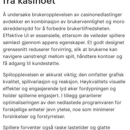
fra kasinoet
Å undersøke brukeropplevelsen av casinonedlastinger
avdekker en kombinasjon av brukervennlighet og moro
skreddersydd for å forbedre brukertilfredsheten.
Effektive UI er essensielle, ettersom de veileder spillere
sømløst gjennom appens egenskaper. Et godt designet
grensesnitt reduserer forvirring, slik at brukerne kan
navigere uanstrengt mellom spill, håndtere kontoer og
få adgang til kundestøtte.
Spillopplevelsen er akkurat viktig; den omfatter grafisk
kvalitet, spillvariasjon og reaksjon. Høykvalitets visuelle
effekter og engasjerende lyd øker fordypningen og
holder spillerne engasjert. I tillegg garanterer
optimaliseringen av den nedlastede programvaren for
forskjellige enheter jevn ytelse, noe som minimerer
forsinkelser og forstyrrelser.
Spillere forventer også raske lastetider og glatte