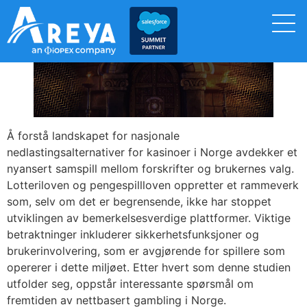
Å forstå landskapet for nasjonale
nedlastingsalternativer for kasinoer i Norge avdekker et
nyansert samspill mellom forskrifter og brukernes valg.
Lotteriloven og pengespillloven oppretter et rammeverk
som, selv om det er begrensende, ikke har stoppet
utviklingen av bemerkelsesverdige plattformer. Viktige
betraktninger inkluderer sikkerhetsfunksjoner og
brukerinvolvering, som er avgjørende for spillere som
opererer i dette miljøet. Etter hvert som denne studien
utfolder seg, oppstår interessante spørsmål om
fremtiden av nettbasert gambling i Norge.