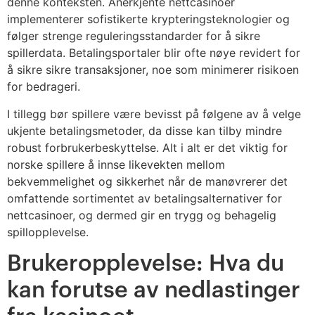
denne konteksten. Anerkjente nettcasinoer
implementerer sofistikerte krypteringsteknologier og
følger strenge reguleringsstandarder for å sikre
spillerdata. Betalingsportaler blir ofte nøye revidert for
å sikre sikre transaksjoner, noe som minimerer risikoen
for bedrageri.
I tillegg bør spillere være bevisst på følgene av å velge
ukjente betalingsmetoder, da disse kan tilby mindre
robust forbrukerbeskyttelse. Alt i alt er det viktig for
norske spillere å innse likevekten mellom
bekvemmelighet og sikkerhet når de manøvrerer det
omfattende sortimentet av betalingsalternativer for
nettcasinoer, og dermed gir en trygg og behagelig
spillopplevelse.
Brukeropplevelse: Hva du
kan forutse av nedlastinger