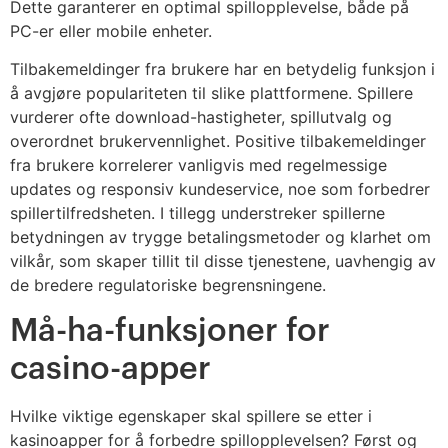
Dette garanterer en optimal spillopplevelse, både på
PC-er eller mobile enheter.
Tilbakemeldinger fra brukere har en betydelig funksjon i
å avgjøre populariteten til slike plattformene. Spillere
vurderer ofte download-hastigheter, spillutvalg og
overordnet brukervennlighet. Positive tilbakemeldinger
fra brukere korrelerer vanligvis med regelmessige
updates og responsiv kundeservice, noe som forbedrer
spillertilfredsheten. I tillegg understreker spillerne
betydningen av trygge betalingsmetoder og klarhet om
vilkår, som skaper tillit til disse tjenestene, uavhengig av
de bredere regulatoriske begrensningene.
Må-ha-funksjoner for
casino-apper
Hvilke viktige egenskaper skal spillere se etter i
kasinoapper for å forbedre spillopplevelsen? Først og