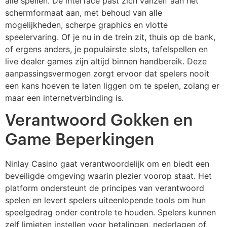
alle spellen. De interface past zich vanzelf aan het
schermformaat aan, met behoud van alle
mogelijkheden, scherpe graphics en vlotte
speelervaring. Of je nu in de trein zit, thuis op de bank,
of ergens anders, je populairste slots, tafelspellen en
live dealer games zijn altijd binnen handbereik. Deze
aanpassingsvermogen zorgt ervoor dat spelers nooit
een kans hoeven te laten liggen om te spelen, zolang er
maar een internetverbinding is.
Verantwoord Gokken en
Game Beperkingen
Ninlay Casino gaat verantwoordelijk om en biedt een
beveiligde omgeving waarin plezier voorop staat. Het
platform ondersteunt de principes van verantwoord
spelen en levert spelers uiteenlopende tools om hun
speelgedrag onder controle te houden. Spelers kunnen
zelf limieten instellen voor betalingen, nederlagen of