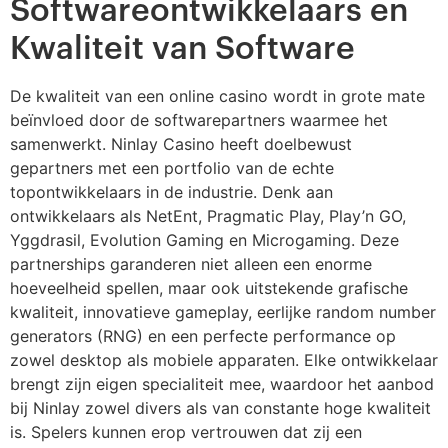
Softwareontwikkelaars en
Kwaliteit van Software
De kwaliteit van een online casino wordt in grote mate
beïnvloed door de softwarepartners waarmee het
samenwerkt. Ninlay Casino heeft doelbewust
gepartners met een portfolio van de echte
topontwikkelaars in de industrie. Denk aan
ontwikkelaars als NetEnt, Pragmatic Play, Play’n GO,
Yggdrasil, Evolution Gaming en Microgaming. Deze
partnerships garanderen niet alleen een enorme
hoeveelheid spellen, maar ook uitstekende grafische
kwaliteit, innovatieve gameplay, eerlijke random number
generators (RNG) en een perfecte performance op
zowel desktop als mobiele apparaten. Elke ontwikkelaar
brengt zijn eigen specialiteit mee, waardoor het aanbod
bij Ninlay zowel divers als van constante hoge kwaliteit
is. Spelers kunnen erop vertrouwen dat zij een