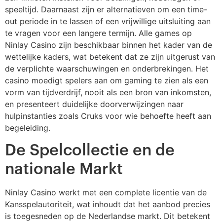
speeltijd. Daarnaast zijn er alternatieven om een time-
out periode in te lassen of een vrijwillige uitsluiting aan
te vragen voor een langere termijn. Alle games op
Ninlay Casino zijn beschikbaar binnen het kader van de
wettelijke kaders, wat betekent dat ze zijn uitgerust van
de verplichte waarschuwingen en onderbrekingen. Het
casino moedigt spelers aan om gaming te zien als een
vorm van tijdverdrijf, nooit als een bron van inkomsten,
en presenteert duidelijke doorverwijzingen naar
hulpinstanties zoals Cruks voor wie behoefte heeft aan
begeleiding.
De Spelcollectie en de
nationale Markt
Ninlay Casino werkt met een complete licentie van de
Kansspelautoriteit, wat inhoudt dat het aanbod precies
is toegesneden op de Nederlandse markt. Dit betekent