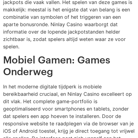
jackpots die vaak vallen. Het spelen van deze games is
makkelijk: meestal is het enigste dat van belang is een
combinatie van symbolen of het triggeren van een
aparte bonusronde. Ninlay Casino waarborgt dat
informatie over de lopende jackpotstanden helder
zichtbaar is, zodat spelers altijd weten waar ze voor
spelen.
Mobiel Gamen: Games
Onderweg
In het moderne digitale tijdperk is mobiele
bereikbaarheid cruciaal, en Ninlay Casino excelleert op
dit vlak. Het complete game-portfolio is
geoptimaliseerd voor smartphones en tablets, zonder
dat spelers een app hoeven te installeren. Door de
responsive website te raadplegen via de browser van je
iOS of Android toestel, krijg je direct toegang tot vrijwel