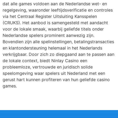
dat alle games voldoen aan de Nederlandse wet- en
regelgeving, waaronder leeftijdsverificatie en controles
via het Centraal Register Uitsluiting Kansspelen
(CRUKS). Het aanbod is samengesteld met aandacht
voor de lokale smaak, waarbij geliefde titels onder
Nederlandse spelers prominent aanwezig zijn.
Bovendien zijn alle spelinstellingen, betalingstransacties
en klantondersteuning helemaal in het Nederlands
verkrijgbaar. Door zich zo diepgaand aan te passen aan
de lokale context, biedt Ninlay Casino een
probleemloze, vertrouwde en juridisch solide
speelomgeving waar spelers uit Nederland met een
gerust hart kunnen profiteren van hun geliefde casino
games.