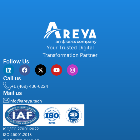
Your Trusted Digital
Transformation Partner
Follow Us
Call us
+1 (469) 436-6224
Mail us
info@areya.tech
ISO/IEC 27001:2022
ISO 45001:2018