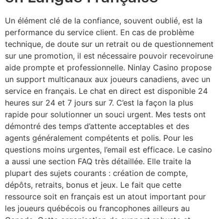
Un élément clé de la confiance, souvent oublié, est la
performance du service client. En cas de problème
technique, de doute sur un retrait ou de questionnement
sur une promotion, il est nécessaire pouvoir recevoirune
aide prompte et professionnelle. Ninlay Casino propose
un support multicanaux aux joueurs canadiens, avec un
service en français. Le chat en direct est disponible 24
heures sur 24 et 7 jours sur 7. C’est la façon la plus
rapide pour solutionner un souci urgent. Mes tests ont
démontré des temps d’attente acceptables et des
agents généralement compétents et polis. Pour les
questions moins urgentes, l’email est efficace. Le casino
a aussi une section FAQ très détaillée. Elle traite la
plupart des sujets courants : création de compte,
dépôts, retraits, bonus et jeux. Le fait que cette
ressource soit en français est un atout important pour
les joueurs québécois ou francophones ailleurs au