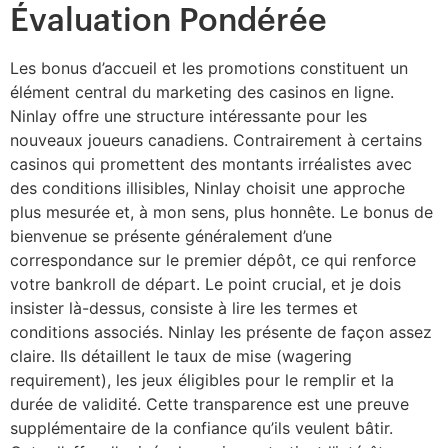
Évaluation Pondérée
Les bonus d’accueil et les promotions constituent un
élément central du marketing des casinos en ligne.
Ninlay offre une structure intéressante pour les
nouveaux joueurs canadiens. Contrairement à certains
casinos qui promettent des montants irréalistes avec
des conditions illisibles, Ninlay choisit une approche
plus mesurée et, à mon sens, plus honnête. Le bonus de
bienvenue se présente généralement d’une
correspondance sur le premier dépôt, ce qui renforce
votre bankroll de départ. Le point crucial, et je dois
insister là-dessus, consiste à lire les termes et
conditions associés. Ninlay les présente de façon assez
claire. Ils détaillent le taux de mise (wagering
requirement), les jeux éligibles pour le remplir et la
durée de validité. Cette transparence est une preuve
supplémentaire de la confiance qu’ils veulent bâtir.