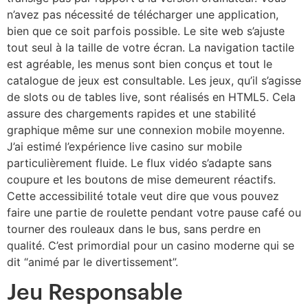
n’avez pas nécessité de télécharger une application,
bien que ce soit parfois possible. Le site web s’ajuste
tout seul à la taille de votre écran. La navigation tactile
est agréable, les menus sont bien conçus et tout le
catalogue de jeux est consultable. Les jeux, qu’il s’agisse
de slots ou de tables live, sont réalisés en HTML5. Cela
assure des chargements rapides et une stabilité
graphique même sur une connexion mobile moyenne.
J’ai estimé l’expérience live casino sur mobile
particulièrement fluide. Le flux vidéo s’adapte sans
coupure et les boutons de mise demeurent réactifs.
Cette accessibilité totale veut dire que vous pouvez
faire une partie de roulette pendant votre pause café ou
tourner des rouleaux dans le bus, sans perdre en
qualité. C’est primordial pour un casino moderne qui se
dit “animé par le divertissement”.
Jeu Responsable