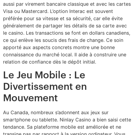
aussi par virement bancaire classique et avec les cartes
Visa ou Mastercard. L’option Interac est souvent
préférée pour sa vitesse et sa sécurité, car elle évite
généralement de partager les détails de sa carte avec
le casino. Les transactions se font en dollars canadiens,
ce qui enlève les soucis des frais de change. Ce soin
apporté aux aspects concrets montre une bonne
connaissance du marché local. Il aide à construire une
relation de confiance dès le dépôt initial.
Le Jeu Mobile : Le
Divertissement en
Mouvement
Au Canada, nombreux s’adonnent aux jeux sur
smartphone ou tablette. Ninlay Casino a bien saisi cette
tendance. Sa plateforme mobile est améliorée et ne
transige pas par rapport à la version ordinateur. Vous