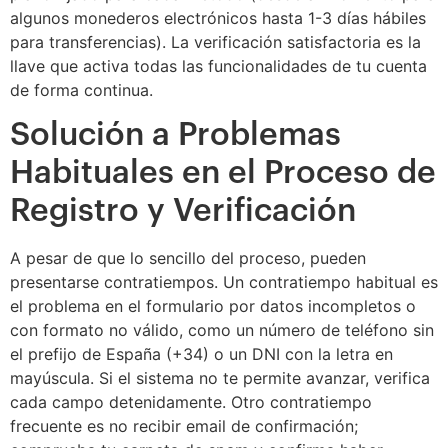
algunos monederos electrónicos hasta 1-3 días hábiles
para transferencias). La verificación satisfactoria es la
llave que activa todas las funcionalidades de tu cuenta
de forma continua.
Solución a Problemas
Habituales en el Proceso de
Registro y Verificación
A pesar de que lo sencillo del proceso, pueden
presentarse contratiempos. Un contratiempo habitual es
el problema en el formulario por datos incompletos o
con formato no válido, como un número de teléfono sin
el prefijo de España (+34) o un DNI con la letra en
mayúscula. Si el sistema no te permite avanzar, verifica
cada campo detenidamente. Otro contratiempo
frecuente es no recibir email de confirmación;