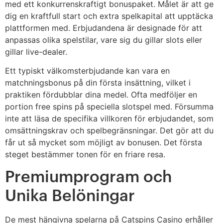
med ett konkurrenskraftigt bonuspaket. Målet är att ge
dig en kraftfull start och extra spelkapital att upptäcka
plattformen med. Erbjudandena är designade för att
anpassas olika spelstilar, vare sig du gillar slots eller
gillar live-dealer.
Ett typiskt välkomsterbjudande kan vara en
matchningsbonus på din första insättning, vilket i
praktiken fördubblar dina medel. Ofta medföljer en
portion free spins på speciella slotspel med. Försumma
inte att läsa de specifika villkoren för erbjudandet, som
omsättningskrav och spelbegränsningar. Det gör att du
får ut så mycket som möjligt av bonusen. Det första
steget bestämmer tonen för en friare resa.
Premiumprogram och
Unika Belöningar
De mest hängivna spelarna på Catspins Casino erhåller