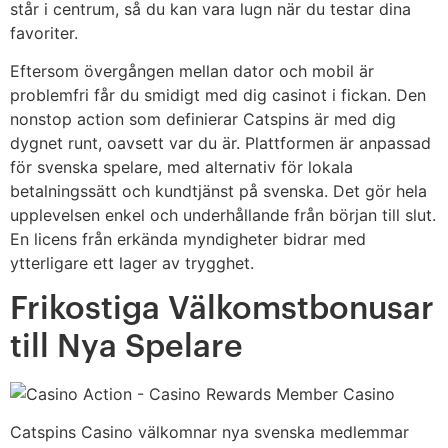
står i centrum, så du kan vara lugn när du testar dina
favoriter.
Eftersom övergången mellan dator och mobil är
problemfri får du smidigt med dig casinot i fickan. Den
nonstop action som definierar Catspins är med dig
dygnet runt, oavsett var du är. Plattformen är anpassad
för svenska spelare, med alternativ för lokala
betalningssätt och kundtjänst på svenska. Det gör hela
upplevelsen enkel och underhållande från början till slut.
En licens från erkända myndigheter bidrar med
ytterligare ett lager av trygghet.
Frikostiga Välkomstbonusar
till Nya Spelare
Catspins Casino välkomnar nya svenska medlemmar