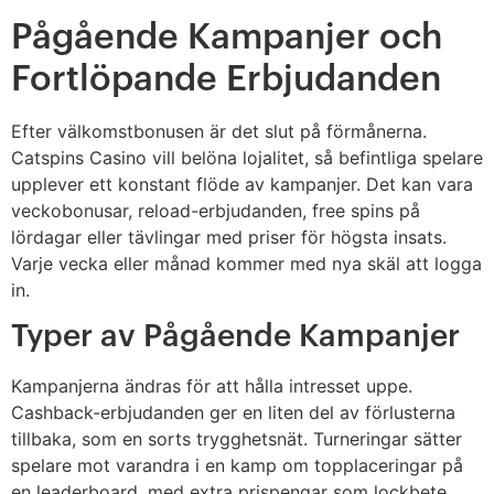
Pågående Kampanjer och
Fortlöpande Erbjudanden
Efter välkomstbonusen är det slut på förmånerna.
Catspins Casino vill belöna lojalitet, så befintliga spelare
upplever ett konstant flöde av kampanjer. Det kan vara
veckobonusar, reload-erbjudanden, free spins på
lördagar eller tävlingar med priser för högsta insats.
Varje vecka eller månad kommer med nya skäl att logga
in.
Typer av Pågående Kampanjer
Kampanjerna ändras för att hålla intresset uppe.
Cashback-erbjudanden ger en liten del av förlusterna
tillbaka, som en sorts trygghetsnät. Turneringar sätter
spelare mot varandra i en kamp om topplaceringar på
en leaderboard, med extra prispengar som lockbete.