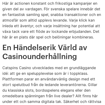
Här är actionen konstant och frikostiga kampanjer en
given del av vardagen. För svenska spelare innebär det
en fantastisk samling spel, snabba transaktioner och en
atmosfär som alltid upplevs levande. Varje klick kan
inleda ett äventyr, och varje insättning har potential att
växa tack vare ett flöde av lockande erbjudanden. Det
här är en plats där spel och belöningar kombineras.
En Händelserik Värld av
Casinounderhållning
Catspins Casino utvecklades med en grundläggande
idé: att ge en spelupplevelse som är i toppklass.
Plattformen parar en användarvänlig design med ett
stort spelutbud från de ledande leverantörerna. Gillar
du klassiska slots, bordsspelens elegans eller den
omedelbara spänningen från live dealer? Allt finns här
under ett och samma digitala tak. Säkerhet och rättvisa