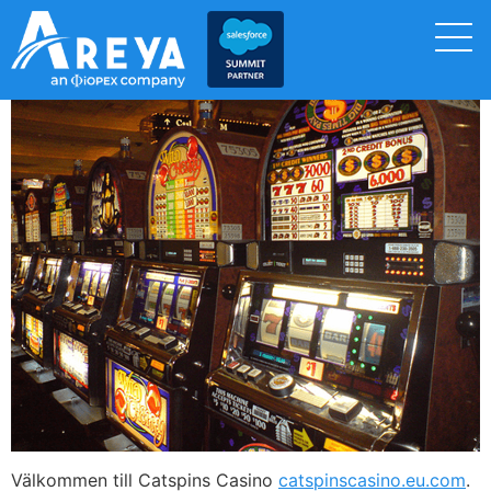
Välkommen till Catspins Casino
catspinscasino.eu.com
.