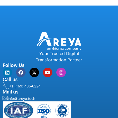
Your Trusted Digital
Transformation Partner
Follow Us
Call us
+1 (469) 436-6224
Mail us
info@areya.tech