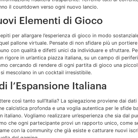
ranno il countdown verso ogni nuovo lancio.
uovi Elementi di Gioco
iti per allargare l’esperienza di gioco in modo sostanziale.
 quel pallone virtuale. Pensate di non sfidare più un portier
no con qualità e difetti unici da individuare e sfruttare. Pe
n rigore in un’antica piazza italiana, su un campo di periferi
mo cercando di rendere di ogni partita di gioco una piccola 
si mescolano in un cocktail irresistibile.
di l’Espansione Italiana
e così tanto sull’Italia? La spiegazione proviene dai dati e
ione calcistica profonda e una voglia autentica per le sfide
 italiano. Vogliamo realizzare un’esperienza che sia dal pu
iamo che ogni partecipante provi un rapporto unico, come se
ame con la community che già esiste e catturare nuovi iscrit
uella del gaming.