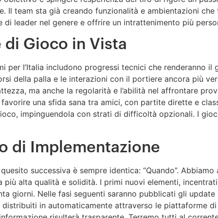
e. Il team sta già creando funzionalità e ambientazioni che 
 di leader nel genere e offrire un intrattenimento più perso
 di Gioco in Vista
i per l’Italia includono progressi tecnici che renderanno il 
si della palla e le interazioni con il portiere ancora più ver
ttezza, ma anche la regolarità e l’abilità nel affrontare pr
r favorire una sfida sana tra amici, con partite dirette e cla
gioco, impinguendola con strati di difficoltà opzionali. I gio
o di Implementazione
l quesito successiva è sempre identica: “Quando”. Abbiamo a
più alta qualità e solidità. I primi nuovi elementi, incentrat
ta giorni. Nelle fasi seguenti saranno pubblicati gli update 
no distribuiti in automaticamente attraverso le piattaforme d
 informazione risulterà trasparente. Terremo tutti al corrent