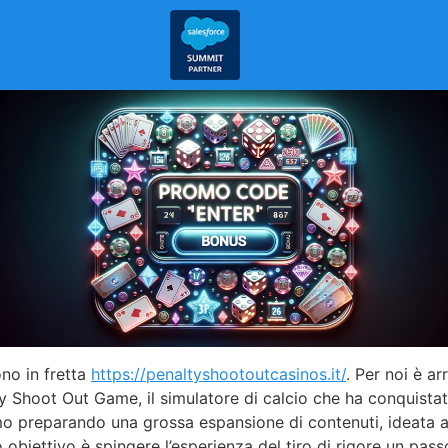
no in fretta
https://penaltyshootoutcasinos.it/
. Per noi è a
lty Shoot Out Game, il simulatore di calcio che ha conquist
iamo preparando una grossa espansione di contenuti, ideata 
 obiettivo è spingere l’esperienza del tiro di rigore un pass