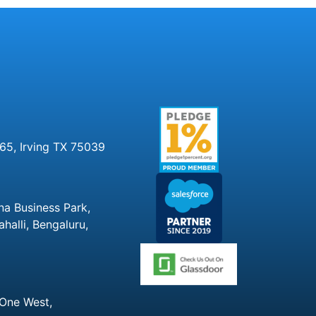
65, Irving TX 75039
na Business Park,
alli, Bengaluru,
 One West,