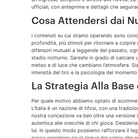
ufficiali, con anteprime e dettagli che segui
Cosa Attendersi dai N
I contenuti su cui stiamo operando sono concep
profondità, più stimoli per ritornare a colpire
difensori mutuati a leggende del passato, ognu
stadio notturno. Sareste in grado di calciare u
meteo e di luce che cambiano l’atmosfera. Sia
intensità del tiro e la psicologia del momento 
La Strategia Alla Base 
Per quale motivo abbiamo optato di scommetter
L’Italia è un nazione di tifosi, con una tradiz
nostra concezione va ben oltre una versione in
autentica alle orecchie di chi gioca. Desider
lui. In questo modo possiamo rafforzare il leg
possa esprimere sia la lingua del calcio che q