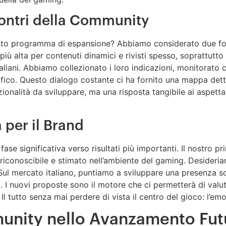
ontri della Community
o programma di espansione? Abbiamo considerato due fonti 
 alta per contenuti dinamici e rivisti spesso, soprattutto 
an italiani. Abbiamo collezionato i loro indicazioni, monitora
fico. Questo dialogo costante ci ha fornito una mappa dettag
ionalità da sviluppare, ma una risposta tangibile ai aspetta
 per il Brand
ase significativa verso risultati più importanti. Il nostro p
riconoscibile e stimato nell’ambiente del gaming. Desideria
 Sul mercato italiano, puntiamo a sviluppare una presenza so
à. I nuovi proposte sono il motore che ci permetterà di valut
l tutto senza mai perdere di vista il centro del gioco: l’e
munity nello Avanzamento Fut