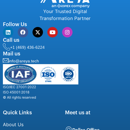
Your Trusted Digital
Transformation Partner
Follow Us
Call us
+1 (469) 436-6224
Mail us
info@areya.tech
ISO/IEC 27001:2022
ISO 45001:2018
© All rights reserved
Quick Links
Meet us at
About Us