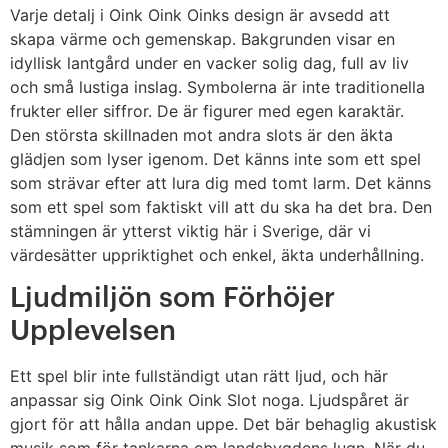
Varje detalj i Oink Oink Oinks design är avsedd att
skapa värme och gemenskap. Bakgrunden visar en
idyllisk lantgård under en vacker solig dag, full av liv
och små lustiga inslag. Symbolerna är inte traditionella
frukter eller siffror. De är figurer med egen karaktär.
Den största skillnaden mot andra slots är den äkta
glädjen som lyser igenom. Det känns inte som ett spel
som strävar efter att lura dig med tomt larm. Det känns
som ett spel som faktiskt vill att du ska ha det bra. Den
stämningen är ytterst viktig här i Sverige, där vi
värdesätter uppriktighet och enkel, äkta underhållning.
Ljudmiljön som Förhöjer
Upplevelsen
Ett spel blir inte fullständigt utan rätt ljud, och här
anpassar sig Oink Oink Oink Slot noga. Ljudspåret är
gjort för att hålla andan uppe. Det bär behaglig akustisk
musik som för tankarna om landsbygdens lugn. När du