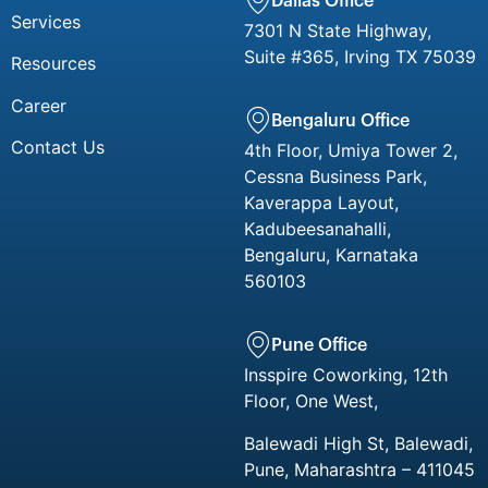
Dallas Office
Services
7301 N State Highway,
Suite #365, Irving TX 75039
Resources
Career
Bengaluru Office
Contact Us
4th Floor, Umiya Tower 2,
Cessna Business Park,
Kaverappa Layout,
Kadubeesanahalli,
Bengaluru, Karnataka
560103
Pune Office
Insspire Coworking, 12th
Floor, One West,
Balewadi High St, Balewadi,
Pune, Maharashtra – 411045