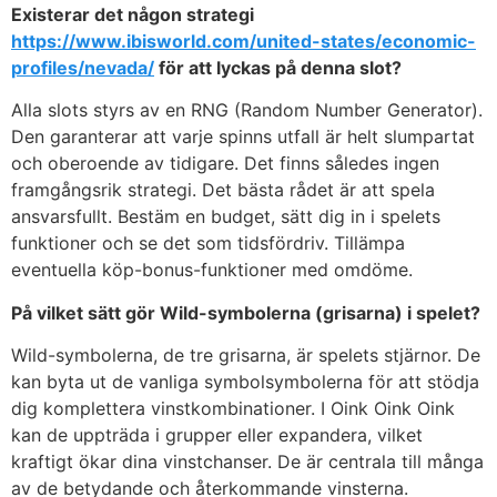
Existerar det någon strategi
https://www.ibisworld.com/united-states/economic-
profiles/nevada/
för att lyckas på denna slot?
Alla slots styrs av en RNG (Random Number Generator).
Den garanterar att varje spinns utfall är helt slumpartat
och oberoende av tidigare. Det finns således ingen
framgångsrik strategi. Det bästa rådet är att spela
ansvarsfullt. Bestäm en budget, sätt dig in i spelets
funktioner och se det som tidsfördriv. Tillämpa
eventuella köp-bonus-funktioner med omdöme.
På vilket sätt gör Wild-symbolerna (grisarna) i spelet?
Wild-symbolerna, de tre grisarna, är spelets stjärnor. De
kan byta ut de vanliga symbolsymbolerna för att stödja
dig komplettera vinstkombinationer. I Oink Oink Oink
kan de uppträda i grupper eller expandera, vilket
kraftigt ökar dina vinstchanser. De är centrala till många
av de betydande och återkommande vinsterna.