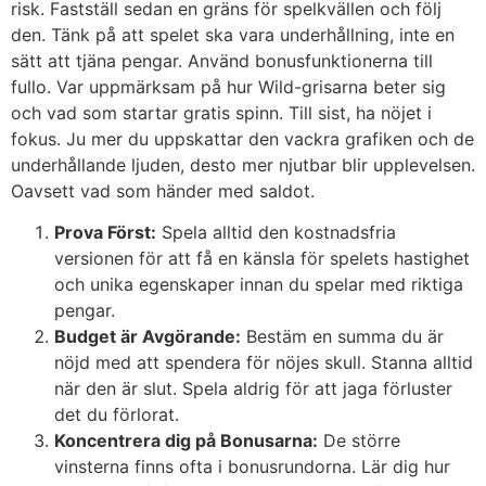
risk. Fastställ sedan en gräns för spelkvällen och följ
den. Tänk på att spelet ska vara underhållning, inte en
sätt att tjäna pengar. Använd bonusfunktionerna till
fullo. Var uppmärksam på hur Wild-grisarna beter sig
och vad som startar gratis spinn. Till sist, ha nöjet i
fokus. Ju mer du uppskattar den vackra grafiken och de
underhållande ljuden, desto mer njutbar blir upplevelsen.
Oavsett vad som händer med saldot.
Prova Först:
Spela alltid den kostnadsfria
versionen för att få en känsla för spelets hastighet
och unika egenskaper innan du spelar med riktiga
pengar.
Budget är Avgörande:
Bestäm en summa du är
nöjd med att spendera för nöjes skull. Stanna alltid
när den är slut. Spela aldrig för att jaga förluster
det du förlorat.
Koncentrera dig på Bonusarna:
De större
vinsterna finns ofta i bonusrundorna. Lär dig hur