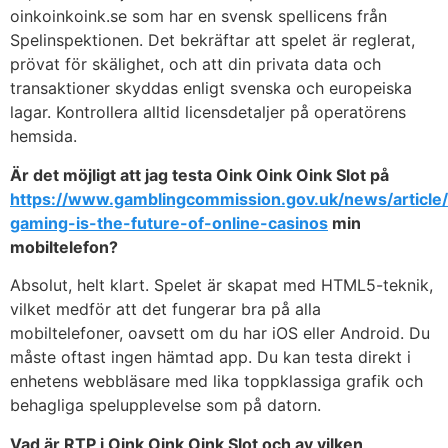
oinkoinkoink.se som har en svensk spellicens från
Spelinspektionen. Det bekräftar att spelet är reglerat,
prövat för skälighet, och att din privata data och
transaktioner skyddas enligt svenska och europeiska
lagar. Kontrollera alltid licensdetaljer på operatörens
hemsida.
Är det möjligt att jag testa Oink Oink Oink Slot på
https://www.gamblingcommission.gov.uk/news/article
gaming-is-the-future-of-online-casinos
min
mobiltelefon?
Absolut, helt klart. Spelet är skapat med HTML5-teknik,
vilket medför att det fungerar bra på alla
mobiltelefoner, oavsett om du har iOS eller Android. Du
måste oftast ingen hämtad app. Du kan testa direkt i
enhetens webbläsare med lika toppklassiga grafik och
behagliga spelupplevelse som på datorn.
Vad är RTP i Oink Oink Oink Slot och av vilken