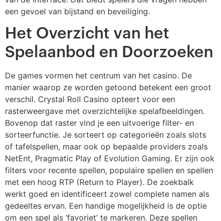
een gevoel van bijstand en beveiliging.
Het Overzicht van het
Spelaanbod en Doorzoeken
De games vormen het centrum van het casino. De
manier waarop ze worden getoond betekent een groot
verschil. Crystal Roll Casino opteert voor een
rasterweergave met overzichtelijke spelafbeeldingen.
Bovenop dat raster vind je een uitvoerige filter- en
sorteerfunctie. Je sorteert op categorieën zoals slots
of tafelspellen, maar ook op bepaalde providers zoals
NetEnt, Pragmatic Play of Evolution Gaming. Er zijn ook
filters voor recente spellen, populaire spellen en spellen
met een hoog RTP (Return to Player). De zoekbalk
werkt goed en identificeert zowel complete namen als
gedeeltes ervan. Een handige mogelijkheid is de optie
om een spel als ‘favoriet’ te markeren. Deze spellen