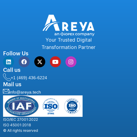
Your Trusted Digital
Transformation Partner
Follow Us
Call us
+1 (469) 436-6224
Mail us
info@areya.tech
ISO/IEC 27001:2022
ISO 45001:2018
© All rights reserved