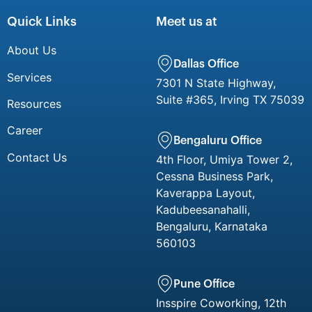
Quick Links
Meet us at
About Us
Dallas Office
Services
7301 N State Highway,
Suite #365, Irving TX 75039
Resources
Career
Bengaluru Office
Contact Us
4th Floor, Umiya Tower 2,
Cessna Business Park,
Kaverappa Layout,
Kadubeesanahalli,
Bengaluru, Karnataka
560103
Pune Office
Insspire Coworking, 12th