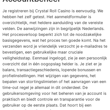
Je registreren bij Crystal Roll Casino is eenvoudig. We
hebben het zelf getest. Het aanmeldformulier is
overzichtelijk, met heldere aanduiding van de vereiste
velden. De aanwijzingen zijn in begrijpelijk Nederlands.
Het procesverloop beperkt zich tot de noodzakelijke
basisgegevens, wat het proces ten goede komt. Na het
verzenden word je vriendelijk verzocht je e-mailadres te
bevestigen, een gebruikelijke maar cruciale
veiligheidsstap. Eenmaal ingelogd, zie je een persoonlijk
overzicht dat in één oogopslag helder is. Je ziet er je
balans, transactiegeschiedenis, lopende bonussen en
profielinstellingen. Het wijzigen van gegevens, het
bepalen van stortingslimieten of het aanvragen van een
time-out regel je allemaal in dit onderdeel. De
gebruikersomgeving voor het beheren van je account is
praktisch en biedt controle en transparantie voor de
gebruiker op de eerste plaats. Dat hoort bij een