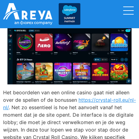
Het beoordelen van een online casino gaat niet alleen
over de spellen of de bonussen
https://crystal-roll.eu/nl-
nl/
. Net zo essentieel is hoe het aanvoelt vanaf het
moment dat je de site opent. De interface is de digitale
lobby; die moet je direct verwelkomen en je de weg
wijzen. In deze tour lopen we stap voor stap door de
website van Crystal Roll Casino. We kijken specifiek