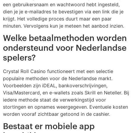
een gebruikersnaam en wachtwoord hebt ingesteld,
dien je je e-mailadres te bevestigen via een link die je
krijgt. Het volledige proces duurt maar een paar
minuten. Vervolgens kun je meteen het aanbod inzien.
Welke betaalmethoden worden
ondersteund voor Nederlandse
spelers?
Crystal Roll Casino functioneert met een selectie
populaire methoden voor de Nederlandse markt.
Voorbeelden zijn iDEAL, bankoverschrijvingen,
Visa/Mastercard, en e-wallets zoals Skrill en Neteller. Bij
iedere methode staat de verwerkingstijd voor
stortingen en opnames weergegeven. Eventuele kosten
worden vooraf zichtbaar getoond in de cashier.
Bestaat er mobiele app