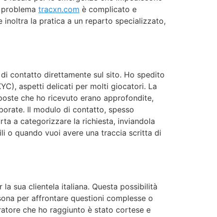
il problema
tracxn.com
è complicato e
 inoltra la pratica a un reparto specializzato,
di contatto direttamente sul sito. Ho spedito
YC), aspetti delicati per molti giocatori. La
sposte che ho ricevuto erano approfondite,
borate. Il modulo di contatto, spesso
ta a categorizzare la richiesta, inviandola
li o quando vuoi avere una traccia scritta di
 sua clientela italiana. Questa possibilità
rsona per affrontare questioni complesse o
peratore che ho raggiunto è stato cortese e