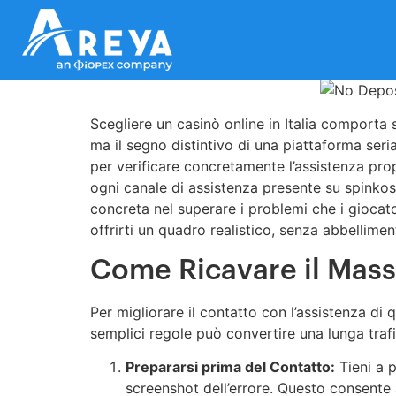
Scegliere un casinò online in Italia comporta
ma il segno distintivo di una piattaforma ser
per verificare concretamente l’assistenza prop
ogni canale di assistenza presente su spinkos.i
concreta nel superare i problemi che i giocato
offrirti un quadro realistico, senza abbellime
Come Ricavare il Mass
Per migliorare il contatto con l’assistenza d
semplici regole può convertire una lunga trafi
Prepararsi prima del Contatto:
Tieni a p
screenshot dell’errore. Questo consente al