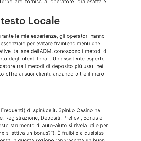
rpellare, fornisci all’operatore l’ora esatta e
ntesto Locale
rante le mie esperienze, gli operatori hanno
essenziale per evitare fraintendimenti che
ive italiane dell’ADM, conoscono i metodi di
o degli utenti locali. Un assistente esperto
atore tra i metodi di deposito più usati nel
offre ai suoi clienti, andando oltre il mero
Frequenti) di spinkos.it. Spinko Casino ha
e: Registrazione, Depositi, Prelievi, Bonus e
o strumento di auto-aiuto si rivela utile per
 si attiva un bonus?”). È fruibile a qualsiasi
a messa in questa sezione rappresenta un buon