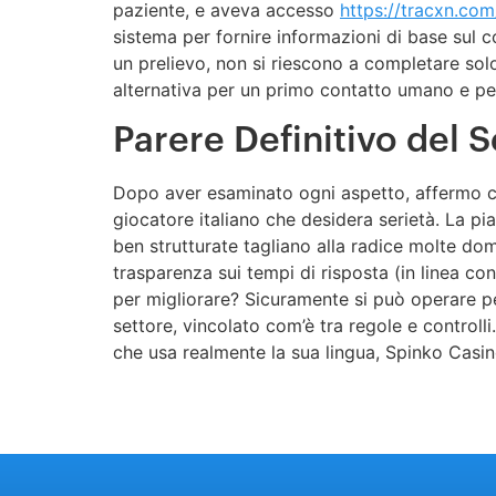
paziente, e aveva accesso
https://tracxn.c
sistema per fornire informazioni di base sul c
un prelievo, non si riescono a completare sol
alternativa per un primo contatto umano e pe
Parere Definitivo del S
Dopo aver esaminato ogni aspetto, affermo che
giocatore italiano che desidera serietà. La pi
ben strutturate tagliano alla radice molte dom
trasparenza sui tempi di risposta (in linea co
per migliorare? Sicuramente si può operare per
settore, vincolato com’è tra regole e controll
che usa realmente la sua lingua, Spinko Casin