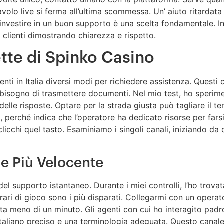
avolo live si ferma all’ultima scommessa. Un’ aiuto ritarda
, investire in un buon supporto è una scelta fondamentale. I
 clienti dimostrando chiarezza e rispetto.
ette di Spinko Casino
nti in Italia diversi modi per richiedere assistenza. Questi 
 bisogno di trasmettere documenti. Nel mio test, ho sperimen
à delle risposte. Optare per la strada giusta può tagliare il
 perché indica che l’operatore ha dedicato risorse per fars
icchi quel tasto. Esaminiamo i singoli canali, iniziando da q
ne Più Velocente
o del supporto istantaneo. Durante i miei controlli, l’ho trov
ari di gioco sono i più disparati. Collegarmi con un operat
tata meno di un minuto. Gli agenti con cui ho interagito p
 italiano preciso e una terminologia adeguata. Questo cana