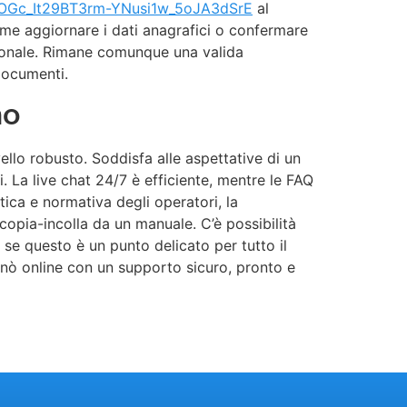
z5oOGc_It29BT3rm-YNusi1w_5oJA3dSrE
al
come aggiornare i dati anagrafici o confermare
ersonale. Rimane comunque una valida
documenti.
no
vello robusto. Soddisfa alle aspettative di un
. La live chat 24/7 è efficiente, mentre le FAQ
ica e normativa degli operatori, la
 copia-incolla da un manuale. C’è possibilità
 se questo è un punto delicato per tutto il
sinò online con un supporto sicuro, pronto e