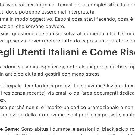
a live chat per l’urgenza, l’email per la complessità e la d
hat, dove potrebbe essere mal interpretata.
ema in modo oggettivo. Esponi cosa stavi facendo, cosa è
rmazioni che servono davvero.
siasi questione che non si risolva al momento, chiedi sempr
llow-up senza dover ripetere tutto da capo a un operatore di
gli Utenti Italiani e Come Ris
domi sulla mia esperienza, noto alcuni problemi che si ripe
 anticipo aiuta ad gestirli con meno stress.
rincipale dei ritardi nei prelievi. La soluzione? Inviare docu
a di residenza recente) via email o dall’area documenti dedi
so.
o perché non si è inserito un codice promozionale o non si 
Condizioni della promozione. Se il problema persiste, cont
ve Game:
Sono abituali durante le sessioni di blackjack o rou