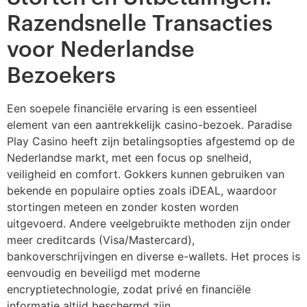
Razendsnelle Transacties
voor Nederlandse
Bezoekers
Een soepele financiële ervaring is een essentieel
element van een aantrekkelijk casino-bezoek. Paradise
Play Casino heeft zijn betalingsopties afgestemd op de
Nederlandse markt, met een focus op snelheid,
veiligheid en comfort. Gokkers kunnen gebruiken van
bekende en populaire opties zoals iDEAL, waardoor
stortingen meteen en zonder kosten worden
uitgevoerd. Andere veelgebruikte methoden zijn onder
meer creditcards (Visa/Mastercard),
bankoverschrijvingen en diverse e-wallets. Het proces is
eenvoudig en beveiligd met moderne
encryptietechnologie, zodat privé en financiële
informatie altijd beschermd zijn.