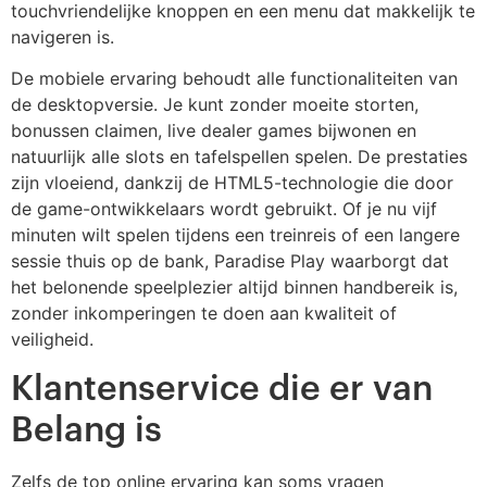
touchvriendelijke knoppen en een menu dat makkelijk te
navigeren is.
De mobiele ervaring behoudt alle functionaliteiten van
de desktopversie. Je kunt zonder moeite storten,
bonussen claimen, live dealer games bijwonen en
natuurlijk alle slots en tafelspellen spelen. De prestaties
zijn vloeiend, dankzij de HTML5-technologie die door
de game-ontwikkelaars wordt gebruikt. Of je nu vijf
minuten wilt spelen tijdens een treinreis of een langere
sessie thuis op de bank, Paradise Play waarborgt dat
het belonende speelplezier altijd binnen handbereik is,
zonder inkomperingen te doen aan kwaliteit of
veiligheid.
Klantenservice die er van
Belang is
Zelfs de top online ervaring kan soms vragen