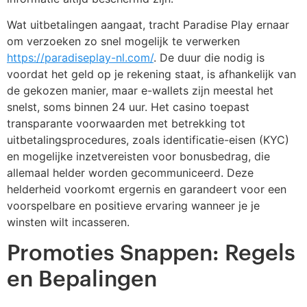
Wat uitbetalingen aangaat, tracht Paradise Play ernaar
om verzoeken zo snel mogelijk te verwerken
https://paradiseplay-nl.com/
. De duur die nodig is
voordat het geld op je rekening staat, is afhankelijk van
de gekozen manier, maar e-wallets zijn meestal het
snelst, soms binnen 24 uur. Het casino toepast
transparante voorwaarden met betrekking tot
uitbetalingsprocedures, zoals identificatie-eisen (KYC)
en mogelijke inzetvereisten voor bonusbedrag, die
allemaal helder worden gecommuniceerd. Deze
helderheid voorkomt ergernis en garandeert voor een
voorspelbare en positieve ervaring wanneer je je
winsten wilt incasseren.
Promoties Snappen: Regels
en Bepalingen