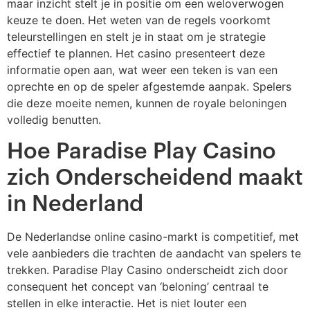
maar inzicht stelt je in positie om een weloverwogen
keuze te doen. Het weten van de regels voorkomt
teleurstellingen en stelt je in staat om je strategie
effectief te plannen. Het casino presenteert deze
informatie open aan, wat weer een teken is van een
oprechte en op de speler afgestemde aanpak. Spelers
die deze moeite nemen, kunnen de royale beloningen
volledig benutten.
Hoe Paradise Play Casino
zich Onderscheidend maakt
in Nederland
De Nederlandse online casino-markt is competitief, met
vele aanbieders die trachten de aandacht van spelers te
trekken. Paradise Play Casino onderscheidt zich door
consequent het concept van ‘beloning’ centraal te
stellen in elke interactie. Het is niet louter een