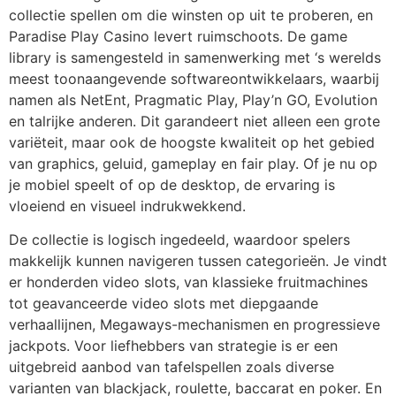
collectie spellen om die winsten op uit te proberen, en
Paradise Play Casino levert ruimschoots. De game
library is samengesteld in samenwerking met ‘s werelds
meest toonaangevende softwareontwikkelaars, waarbij
namen als NetEnt, Pragmatic Play, Play’n GO, Evolution
en talrijke anderen. Dit garandeert niet alleen een grote
variëteit, maar ook de hoogste kwaliteit op het gebied
van graphics, geluid, gameplay en fair play. Of je nu op
je mobiel speelt of op de desktop, de ervaring is
vloeiend en visueel indrukwekkend.
De collectie is logisch ingedeeld, waardoor spelers
makkelijk kunnen navigeren tussen categorieën. Je vindt
er honderden video slots, van klassieke fruitmachines
tot geavanceerde video slots met diepgaande
verhaallijnen, Megaways-mechanismen en progressieve
jackpots. Voor liefhebbers van strategie is er een
uitgebreid aanbod van tafelspellen zoals diverse
varianten van blackjack, roulette, baccarat en poker. En