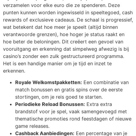
verzamelen voor elke euro die ze spenderen. Deze
punten kunnen worden ingewisseld in speeltegoed, cash
rewards of exclusieve cadeaus. De schaal is progressief,
wat betekent dat hoe meer je speelt (altijd binnen
verantwoorde grenzen), hoe hoger je status raakt en
hoe beter de beloningen. Dit creëert een gevoel van
vooruitgang en erkenning dat simpelweg afwezig is bij
casino’s zonder een zulk gestructureerd programma.
Het is een handige manier om je tijd en inzet te
erkennen.
Royale Welkomstpakketten:
Een combinatie van
match bonussen en gratis spins over de eerste
stortingen, om je reis goed te starten.
Periodieke Reload Bonussen:
Extra extra
brandstof voor je spel, vaak samengevoegd met
thematische promoties rond feestdagen of nieuwe
game releases.
Cashback Aanbiedingen:
Een percentage van je