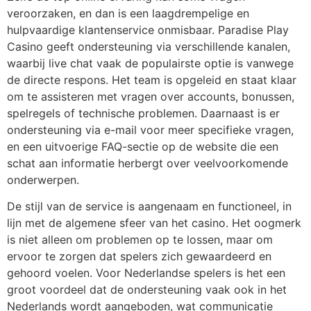
veroorzaken, en dan is een laagdrempelige en
hulpvaardige klantenservice onmisbaar. Paradise Play
Casino geeft ondersteuning via verschillende kanalen,
waarbij live chat vaak de populairste optie is vanwege
de directe respons. Het team is opgeleid en staat klaar
om te assisteren met vragen over accounts, bonussen,
spelregels of technische problemen. Daarnaast is er
ondersteuning via e-mail voor meer specifieke vragen,
en een uitvoerige FAQ-sectie op de website die een
schat aan informatie herbergt over veelvoorkomende
onderwerpen.
De stijl van de service is aangenaam en functioneel, in
lijn met de algemene sfeer van het casino. Het oogmerk
is niet alleen om problemen op te lossen, maar om
ervoor te zorgen dat spelers zich gewaardeerd en
gehoord voelen. Voor Nederlandse spelers is het een
groot voordeel dat de ondersteuning vaak ook in het
Nederlands wordt aangeboden, wat communicatie