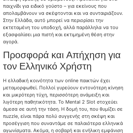
παιχνίδι για ειδικό γούστο – για εκείνους που
απολαμβάνουν να σκέφτονται και να συνταιριάζουν.
Στην Ελλάδα, αυτό μπορεί να περιορίσει την
εκτεταμένη του υποδοχή, αλλά παράλληλα να του
εξασφαλίσει μια πιστή και εκτιμημένη θέση στην
αγορά.
Προσφορά και Απήχηση για
τον Ελληνικό Χρήστη
Η ελλαδική κοινότητα των online παικτών έχει
μεταμορφωθεί. Πολλοί γυρεύουν εντονότερη κίνηση
και μικρότερη τύχη, περισσότερη ανάμειξη και
λιγότερη παθητικότητα. Το Mental 2 Slot στοχεύει
άμεσα σε αυτή την τάση. Η δομή του, που θυμίζει σε
πuzzle, είναι πάρα πολύ συγγενής στη σκέψη και
προσέγγιση που συναντάμε σε παλαιότερα ελληνικά
αγωνίσματα. Ακόμα, η σοβαρή και ενήλικη εμφάνιση