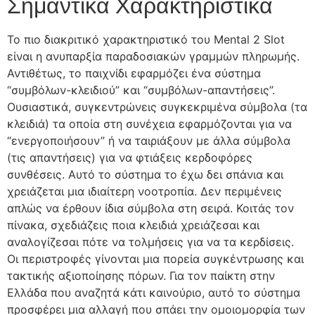
Σημαντικά Χαρακτηριστικά
Το πιο διακριτικό χαρακτηριστικό του Mental 2 Slot
είναι η ανυπαρξία παραδοσιακών γραμμών πληρωμής.
Αντιθέτως, το παιχνίδι εφαρμόζει ένα σύστημα
“συμβόλων-κλειδιού” και “συμβόλων-απαντήσεις”.
Ουσιαστικά, συγκεντρώνεις συγκεκριμένα σύμβολα (τα
κλειδιά) τα οποία στη συνέχεια εφαρμόζονται για να
“ενεργοποιήσουν” ή να ταιριάξουν με άλλα σύμβολα
(τις απαντήσεις) για να φτιάξεις κερδοφόρες
συνθέσεις. Αυτό το σύστημα το έχω δει σπάνια και
χρειάζεται μια ιδιαίτερη νοοτροπία. Δεν περιμένεις
απλώς να έρθουν ίδια σύμβολα στη σειρά. Κοιτάς τον
πίνακα, σχεδιάζεις ποια κλειδιά χρειάζεσαι και
αναλογίζεσαι πότε να τολμήσεις για να τα κερδίσεις.
Οι περιστροφές γίνονται μια πορεία συγκέντρωσης και
τακτικής αξιοποίησης πόρων. Για τον παίκτη στην
Ελλάδα που αναζητά κάτι καινούριο, αυτό το σύστημα
προσφέρει μια αλλαγή που σπάει την ομοιομορφία των