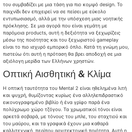
του συμβαδίζει με μια τάση για πιο κομψό design. Το
παιχνίδι δεν επιχειρεί να σε πείσει με εύκολο
εντυπωσιασμό, αλλά με την υπόσχεση μιας νοητικής
πρόκλησης. Σε μια αγορά που είναι γεμάτη με
παρόμοια products, αυτή η δεξιότητα να ξεχωρίζεις
μέσω της ποιότητας και του ξεχωριστού gameplay
είναι το πιο ισχυρό εμπορικό όπλο. Κατά τη γνώμη μου,
πιστεύω ότι αυτή η πρόταση θα βρει αποδοχή σε μια
αξιόλογη μερίδα των Ελλήνων χρηστών.
Οπτική Αισθητική & Κλίμα
Η οπτική ταυτότητα του Mental 2 είναι ηθελημένα λιτή
και ψυχρή, θυμίζοντας κυρίως ένα αλληλεπιδραστικό
εικονογραφημένο βιβλίο ή ένα γρίφο παρά ένα
πολύχρωμο χώρο τζόγου. Τα χρωματικοί τόνοι είναι
αρκετά σοβαρά, με τόνους του μπλε, του σταχτιού και
του μαύρου, και τα γραφικά έχουν μια καθαρά
καλλιτεχνική, περίπου αρχιτεκτονική ποιότητα. Αυτή η