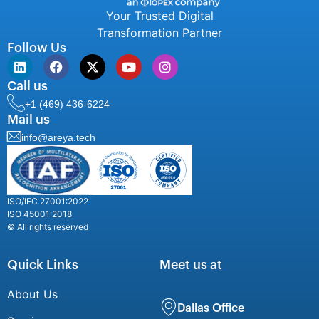
Your Trusted Digital
Transformation Partner
Follow Us
Call us
+1 (469) 436-6224
Mail us
info@areya.tech
ISO/IEC 27001:2022
ISO 45001:2018
© All rights reserved
Quick Links
Meet us at
About Us
Dallas Office