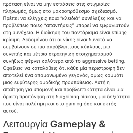
πρόταση είναι να μην εστιάσεις στις στιγμιαίες
πληρωμές, όμως στο μακροπρόθεσμο σχεδιασμό.
Πρέπει να ελέγχεις ποια “κλειδιά” συνέλεξες και να
προβλέπεις ποιες “απαντήσεις” μπορεί να εμφανιστούν
στη συνέχεια. Η διοίκηση του ποντάρισμα είναι επίσης
κρίσιμη. Δεδομένου ότι οι νίκες είναι δυνατό να
συμβαίνουν σε πιο απρόβλεπτους κύκλους, μια
συνεπής και μέτρια στρατηγική στοιχηματισμού
συνήθως φέρνει καλύτερα από το aggressive betting.
Οφείλεις να καταλάβεις ότι κάθε μία περιστροφή δεν
αποτελεί ένα απομονωμένο γεγονός, όμως κομμάτι
μιας ευρύτερης ομαδικής προσπάθειας. Αυτή η
απαίτηση για υπομονή και προβλεπτικότητα είναι μια
άριστη προπόνηση στη διαχείριση ρίσκου, μια δεξιότητα
που είναι πολύτιμη και στο gaming όσο και εκτός
αυτού.
Λειτουργία Gameplay &