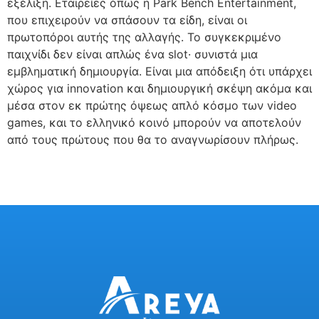
εξέλιξη. Εταιρείες όπως η Park Bench Entertainment,
που επιχειρούν να σπάσουν τα είδη, είναι οι
πρωτοπόροι αυτής της αλλαγής. Το συγκεκριμένο
παιχνίδι δεν είναι απλώς ένα slot· συνιστά μια
εμβληματική δημιουργία. Είναι μια απόδειξη ότι υπάρχει
χώρος για innovation και δημιουργική σκέψη ακόμα και
μέσα στον εκ πρώτης όψεως απλό κόσμο των video
games, και το ελληνικό κοινό μπορούν να αποτελούν
από τους πρώτους που θα το αναγνωρίσουν πλήρως.