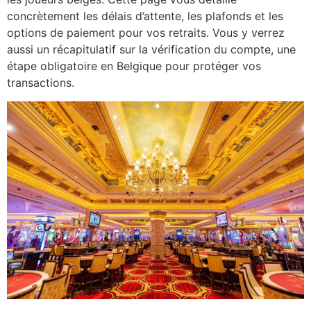
concrètement les délais d’attente, les plafonds et les
options de paiement pour vos retraits. Vous y verrez
aussi un récapitulatif sur la vérification du compte, une
étape obligatoire en Belgique pour protéger vos
transactions.