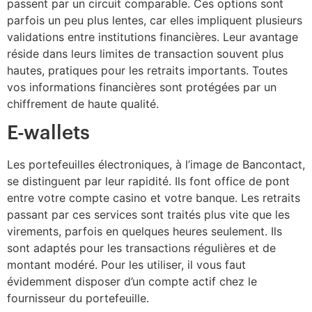
passent par un circuit comparable. Ces options sont
parfois un peu plus lentes, car elles impliquent plusieurs
validations entre institutions financières. Leur avantage
réside dans leurs limites de transaction souvent plus
hautes, pratiques pour les retraits importants. Toutes
vos informations financières sont protégées par un
chiffrement de haute qualité.
E-wallets
Les portefeuilles électroniques, à l’image de Bancontact,
se distinguent par leur rapidité. Ils font office de pont
entre votre compte casino et votre banque. Les retraits
passant par ces services sont traités plus vite que les
virements, parfois en quelques heures seulement. Ils
sont adaptés pour les transactions régulières et de
montant modéré. Pour les utiliser, il vous faut
évidemment disposer d’un compte actif chez le
fournisseur du portefeuille.