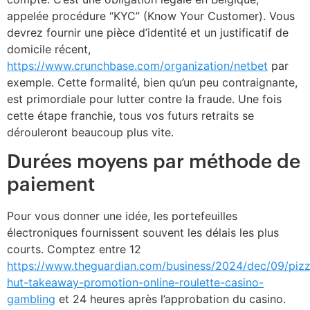
appelée procédure “KYC” (Know Your Customer). Vous
devrez fournir une pièce d’identité et un justificatif de
domicile récent,
https://www.crunchbase.com/organization/netbet
par
exemple. Cette formalité, bien qu’un peu contraignante,
est primordiale pour lutter contre la fraude. Une fois
cette étape franchie, tous vos futurs retraits se
dérouleront beaucoup plus vite.
Durées moyens par méthode de
paiement
Pour vous donner une idée, les portefeuilles
électroniques fournissent souvent les délais les plus
courts. Comptez entre 12
https://www.theguardian.com/business/2024/dec/09/piz
hut-takeaway-promotion-online-roulette-casino-
gambling
et 24 heures après l’approbation du casino.