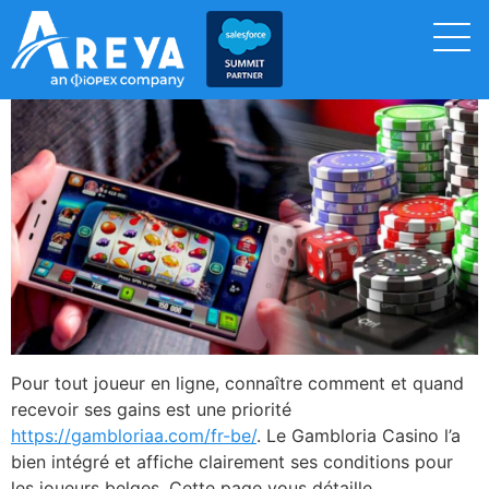
Pour tout joueur en ligne, connaître comment et quand
recevoir ses gains est une priorité
https://gambloriaa.com/fr-be/
. Le Gambloria Casino l’a
bien intégré et affiche clairement ses conditions pour
les joueurs belges. Cette page vous détaille