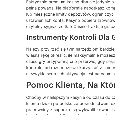
Faktycznie premium kasino dba nie jedynie o
pełną powagą. Na platformie napotkasz kompl
lub miesięczne limity depozytów, ograniczyć 
ustawieniach konta. Kasyno popiera zrównowa
czytelny sygnał, że SafeCasino traktuje grac
Instrumenty Kontroli Dla 
Należy przyjrzeć się tym narzędziom bardzie
własną rękę określić, ile maksymalnie moż
czasu gry przypomną ci o przerwie, gdy sesja 
kontrolę, od razu możesz skorzystać z samowy
niezwykle serio. Ich aktywacja jest natychm
Pomoc Klienta, Na Któ
Choćby w najlepszym kasynie od czasu do cz
klienta działa po polsku za pośrednictwem cz
pracownicy z supportu są wykwalifikowani i