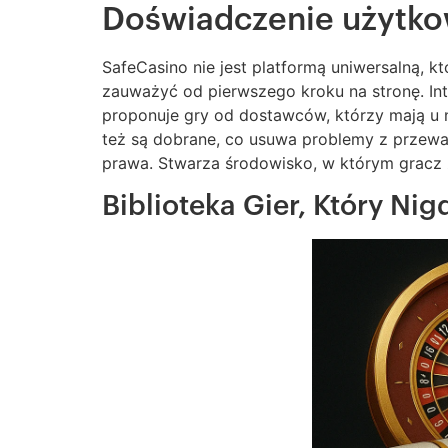
Doświadczenie użytk
SafeCasino nie jest platformą uniwersalną, k
zauważyć od pierwszego kroku na stronę. Inte
proponuje gry od dostawców, którzy mają u n
też są dobrane, co usuwa problemy z przewa
prawa. Stwarza środowisko, w którym gracz 
Biblioteka Gier, Który Nig