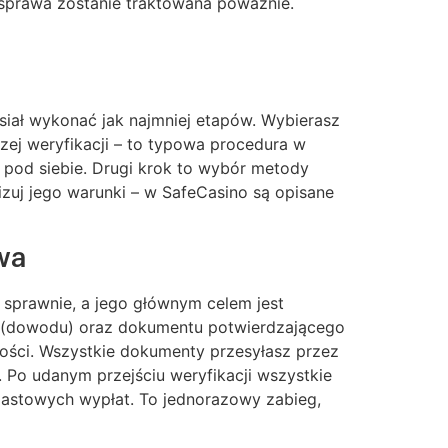
a sprawa zostanie traktowana poważnie.
siał wykonać jak najmniej etapów. Wybierasz
zej weryfikacji – to typowa procedura w
 pod siebie. Drugi krok to wybór metody
zuj jego warunki – w SafeCasino są opisane
wa
 sprawnie, a jego głównym celem jest
ci (dowodu) oraz dokumentu potwierdzającego
ości. Wszystkie dokumenty przesyłasz przez
. Po udanym przejściu weryfikacji wszystkie
miastowych wypłat. To jednorazowy zabieg,