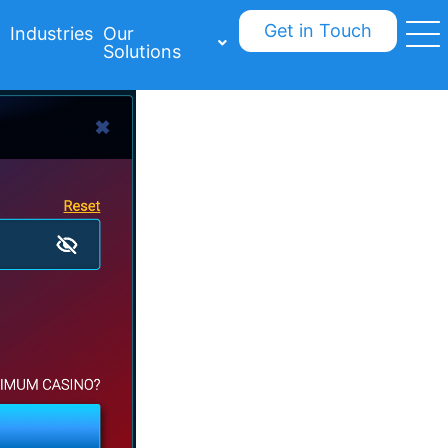
Get in Touch
Industries
Our
Solutions