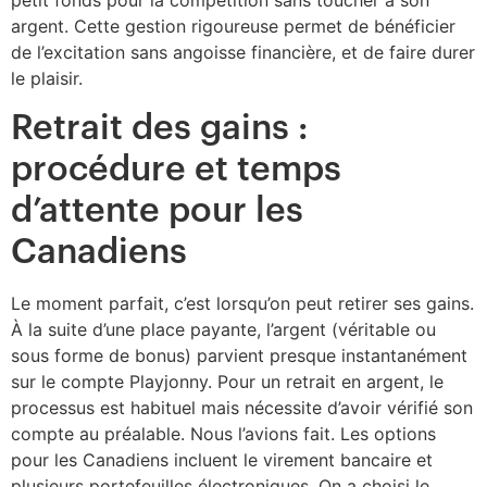
petit fonds pour la compétition sans toucher à son
argent. Cette gestion rigoureuse permet de bénéficier
de l’excitation sans angoisse financière, et de faire durer
le plaisir.
Retrait des gains :
procédure et temps
d’attente pour les
Canadiens
Le moment parfait, c’est lorsqu’on peut retirer ses gains.
À la suite d’une place payante, l’argent (véritable ou
sous forme de bonus) parvient presque instantanément
sur le compte Playjonny. Pour un retrait en argent, le
processus est habituel mais nécessite d’avoir vérifié son
compte au préalable. Nous l’avions fait. Les options
pour les Canadiens incluent le virement bancaire et
plusieurs portefeuilles électroniques. On a choisi le