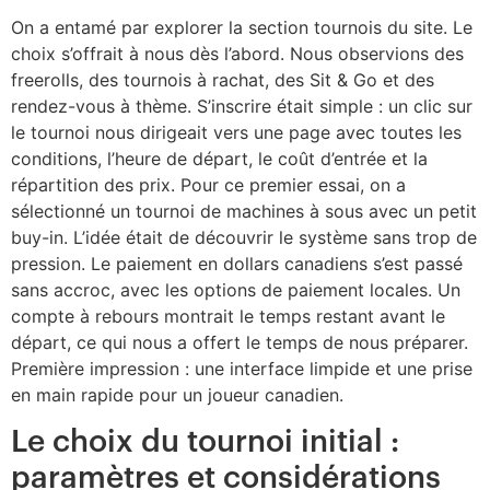
On a entamé par explorer la section tournois du site. Le
choix s’offrait à nous dès l’abord. Nous observions des
freerolls, des tournois à rachat, des Sit & Go et des
rendez-vous à thème. S’inscrire était simple : un clic sur
le tournoi nous dirigeait vers une page avec toutes les
conditions, l’heure de départ, le coût d’entrée et la
répartition des prix. Pour ce premier essai, on a
sélectionné un tournoi de machines à sous avec un petit
buy-in. L’idée était de découvrir le système sans trop de
pression. Le paiement en dollars canadiens s’est passé
sans accroc, avec les options de paiement locales. Un
compte à rebours montrait le temps restant avant le
départ, ce qui nous a offert le temps de nous préparer.
Première impression : une interface limpide et une prise
en main rapide pour un joueur canadien.
Le choix du tournoi initial :
paramètres et considérations