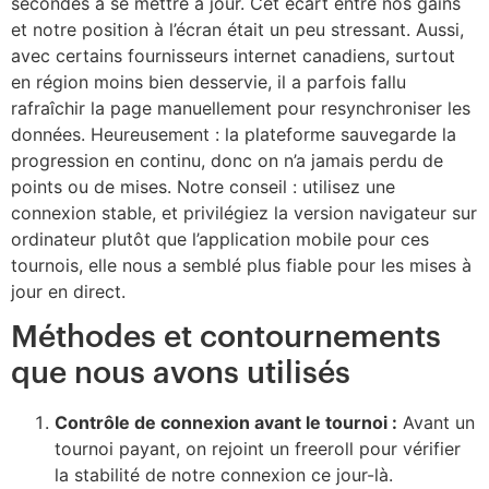
secondes à se mettre à jour. Cet écart entre nos gains
et notre position à l’écran était un peu stressant. Aussi,
avec certains fournisseurs internet canadiens, surtout
en région moins bien desservie, il a parfois fallu
rafraîchir la page manuellement pour resynchroniser les
données. Heureusement : la plateforme sauvegarde la
progression en continu, donc on n’a jamais perdu de
points ou de mises. Notre conseil : utilisez une
connexion stable, et privilégiez la version navigateur sur
ordinateur plutôt que l’application mobile pour ces
tournois, elle nous a semblé plus fiable pour les mises à
jour en direct.
Méthodes et contournements
que nous avons utilisés
Contrôle de connexion avant le tournoi :
Avant un
tournoi payant, on rejoint un freeroll pour vérifier
la stabilité de notre connexion ce jour-là.