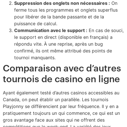
Suppression des onglets non nécessaires :
On
ferme tous les programmes et onglets superflus
pour libérer de la bande passante et de la
puissance de calcul.
Communication avec le support :
En cas de souci,
le support en direct (disponible en français) a
répondu vite. À une reprise, après un bug
confirmé, ils ont même attribué des points de
tournoi manquants.
Comparaison avec d’autres
tournois de casino en ligne
Ayant également testé d’autres casinos accessibles au
Canada, on peut établir un parallèle. Les tournois
Playjonny se différencient par leur fréquence. Il y en a
pratiquement toujours un qui commence, ce qui est un
gros avantage face aux sites qui ne offrent des
compétitions que le week-end. La variété des jeux