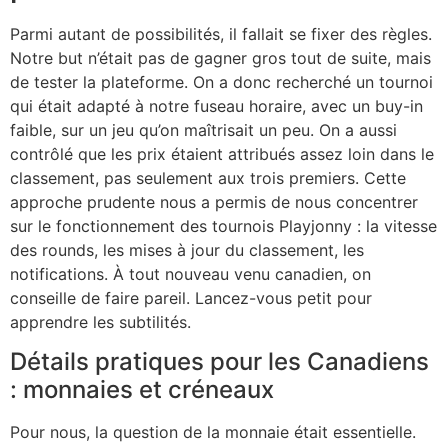
Parmi autant de possibilités, il fallait se fixer des règles.
Notre but n’était pas de gagner gros tout de suite, mais
de tester la plateforme. On a donc recherché un tournoi
qui était adapté à notre fuseau horaire, avec un buy-in
faible, sur un jeu qu’on maîtrisait un peu. On a aussi
contrôlé que les prix étaient attribués assez loin dans le
classement, pas seulement aux trois premiers. Cette
approche prudente nous a permis de nous concentrer
sur le fonctionnement des tournois Playjonny : la vitesse
des rounds, les mises à jour du classement, les
notifications. À tout nouveau venu canadien, on
conseille de faire pareil. Lancez-vous petit pour
apprendre les subtilités.
Détails pratiques pour les Canadiens
: monnaies et créneaux
Pour nous, la question de la monnaie était essentielle.