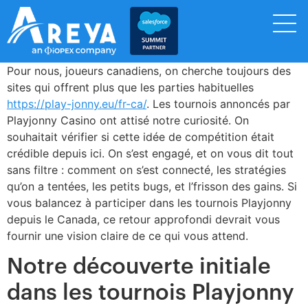
Pour nous, joueurs canadiens, on cherche toujours des
sites qui offrent plus que les parties habituelles
https://play-jonny.eu/fr-ca/
. Les tournois annoncés par
Playjonny Casino ont attisé notre curiosité. On
souhaitait vérifier si cette idée de compétition était
crédible depuis ici. On s’est engagé, et on vous dit tout
sans filtre : comment on s’est connecté, les stratégies
qu’on a tentées, les petits bugs, et l’frisson des gains. Si
vous balancez à participer dans les tournois Playjonny
depuis le Canada, ce retour approfondi devrait vous
fournir une vision claire de ce qui vous attend.
Notre découverte initiale
dans les tournois Playjonny