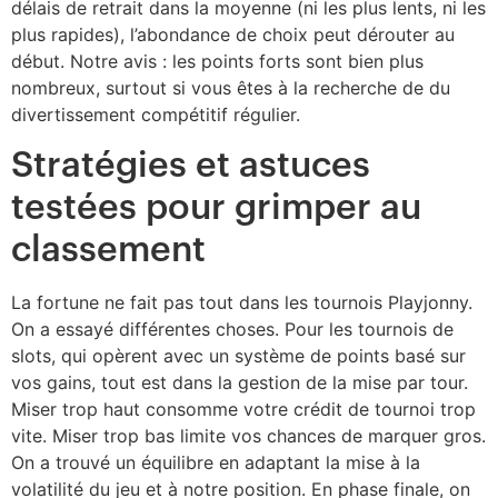
délais de retrait dans la moyenne (ni les plus lents, ni les
plus rapides), l’abondance de choix peut dérouter au
début. Notre avis : les points forts sont bien plus
nombreux, surtout si vous êtes à la recherche de du
divertissement compétitif régulier.
Stratégies et astuces
testées pour grimper au
classement
La fortune ne fait pas tout dans les tournois Playjonny.
On a essayé différentes choses. Pour les tournois de
slots, qui opèrent avec un système de points basé sur
vos gains, tout est dans la gestion de la mise par tour.
Miser trop haut consomme votre crédit de tournoi trop
vite. Miser trop bas limite vos chances de marquer gros.
On a trouvé un équilibre en adaptant la mise à la
volatilité du jeu et à notre position. En phase finale, on