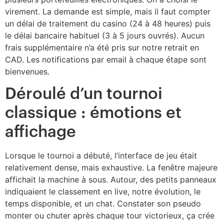
virement. La demande est simple, mais il faut compter
un délai de traitement du casino (24 à 48 heures) puis
le délai bancaire habituel (3 à 5 jours ouvrés). Aucun
frais supplémentaire n’a été pris sur notre retrait en
CAD. Les notifications par email à chaque étape sont
bienvenues.
Déroulé d’un tournoi
classique : émotions et
affichage
Lorsque le tournoi a débuté, l’interface de jeu était
relativement dense, mais exhaustive. La fenêtre majeure
affichait la machine à sous. Autour, des petits panneaux
indiquaient le classement en live, notre évolution, le
temps disponible, et un chat. Constater son pseudo
monter ou chuter après chaque tour victorieux, ça crée