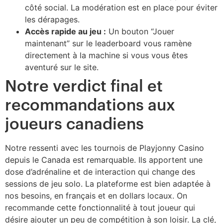
côté social. La modération est en place pour éviter
les dérapages.
Accès rapide au jeu :
Un bouton “Jouer
maintenant” sur le leaderboard vous ramène
directement à la machine si vous vous êtes
aventuré sur le site.
Notre verdict final et
recommandations aux
joueurs canadiens
Notre ressenti avec les tournois de Playjonny Casino
depuis le Canada est remarquable. Ils apportent une
dose d’adrénaline et de interaction qui change des
sessions de jeu solo. La plateforme est bien adaptée à
nos besoins, en français et en dollars locaux. On
recommande cette fonctionnalité à tout joueur qui
désire ajouter un peu de compétition à son loisir. La clé,