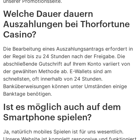
unserer Promotionsseite.
Welche Dauer dauern
Auszahlungen bei Thorfortune
Casino?
Die Bearbeitung eines Auszahlungsantrags erfordert in
der Regel bis zu 24 Stunden nach der Freigabe. Die
abschließende Gutschrift auf Ihrem Konto variiert von
der gewählten Methode ab. E-Wallets sind am
schnellsten, oft innerhalb von 24 Stunden.
Banküberweisungen können unter Umständen einige
Banktage benötigen.
Ist es möglich auch auf dem
Smartphone spielen?
Ja, natürlich mobiles Spielen ist für uns wesentlich.
Unsere Website ist komplett responsive und funktioniert