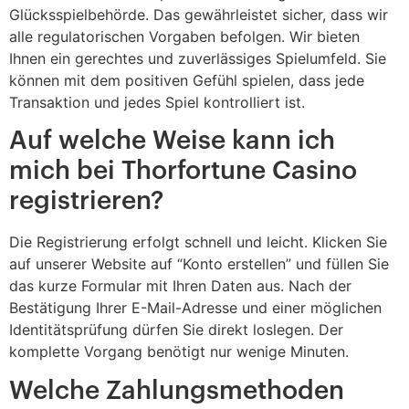
Glücksspielbehörde. Das gewährleistet sicher, dass wir
alle regulatorischen Vorgaben befolgen. Wir bieten
Ihnen ein gerechtes und zuverlässiges Spielumfeld. Sie
können mit dem positiven Gefühl spielen, dass jede
Transaktion und jedes Spiel kontrolliert ist.
Auf welche Weise kann ich
mich bei Thorfortune Casino
registrieren?
Die Registrierung erfolgt schnell und leicht. Klicken Sie
auf unserer Website auf “Konto erstellen” und füllen Sie
das kurze Formular mit Ihren Daten aus. Nach der
Bestätigung Ihrer E-Mail-Adresse und einer möglichen
Identitätsprüfung dürfen Sie direkt loslegen. Der
komplette Vorgang benötigt nur wenige Minuten.
Welche Zahlungsmethoden