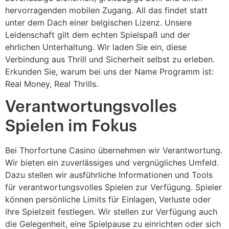
hervorragenden mobilen Zugang. All das findet statt
unter dem Dach einer belgischen Lizenz. Unsere
Leidenschaft gilt dem echten Spielspaß und der
ehrlichen Unterhaltung. Wir laden Sie ein, diese
Verbindung aus Thrill und Sicherheit selbst zu erleben.
Erkunden Sie, warum bei uns der Name Programm ist:
Real Money, Real Thrills.
Verantwortungsvolles
Spielen im Fokus
Bei Thorfortune Casino übernehmen wir Verantwortung.
Wir bieten ein zuverlässiges und vergnügliches Umfeld.
Dazu stellen wir ausführliche Informationen und Tools
für verantwortungsvolles Spielen zur Verfügung. Spieler
können persönliche Limits für Einlagen, Verluste oder
ihre Spielzeit festlegen. Wir stellen zur Verfügung auch
die Gelegenheit, eine Spielpause zu einrichten oder sich