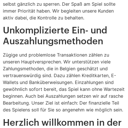
selbst gänzlich zu sperren. Der Spaß am Spiel sollte
immer Priorität haben. Wir begleiten unsere Kunden
aktiv dabei, die Kontrolle zu behalten.
Unkomplizierte Ein- und
Auszahlungsmethoden
Zügige und problemlose Transaktionen zählen zu
unseren Hauptversprechen. Wir unterstützen viele
Zahlungsmethoden, die in Belgien geschätzt und
vertrauenswürdig sind. Dazu zählen Kreditkarten, E-
Wallets und Banküberweisungen. Einzahlungen sind
gewöhnlich sofort bereit, das Spiel kann ohne Wartezeit
beginnen. Auch bei Auszahlungen setzen wir auf rasche
Bearbeitung. Unser Ziel ist einfach: Der finanzielle Teil
des Spielens soll für Sie so angenehm wie möglich sein.
Herzlich willkommen in der