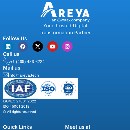
Your Trusted Digital
Transformation Partner
Follow Us
Call us
+1 (469) 436-6224
Mail us
info@areya.tech
ISO/IEC 27001:2022
ISO 45001:2018
© All rights reserved
Quick Links
Meet us at