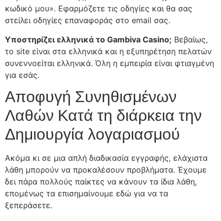
κωδικό μου». Εφαρμόζετε τις οδηγίες και θα σας
στείλει οδηγίες επαναφοράς στο email σας.
Υποστηρίζει ελληνικά το Gambiva Casino;
Βεβαίως,
το site είναι στα ελληνικά και η εξυπηρέτηση πελατών
συνεννοείται ελληνικά. Όλη η εμπειρία είναι φτιαγμένη
για εσάς.
Αποφυγή Συνηθισμένων
Λαθών Κατά τη διάρκεια την
Δημιουργία λογαριασμού
Ακόμα κι σε μια απλή διαδικασία εγγραφής, ελάχιστα
λάθη μπορούν να προκαλέσουν προβλήματα. Έχουμε
δει πάρα πολλούς παίκτες να κάνουν τα ίδια λάθη,
επομένως τα επισημαίνουμε εδώ για να τα
ξεπεράσετε.