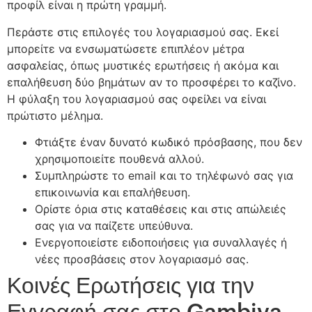
προφίλ είναι η πρώτη γραμμή.
Περάστε στις επιλογές του λογαριασμού σας. Εκεί
μπορείτε να ενσωματώσετε επιπλέον μέτρα
ασφαλείας, όπως μυστικές ερωτήσεις ή ακόμα και
επαλήθευση δύο βημάτων αν το προσφέρει το καζίνο.
Η φύλαξη του λογαριασμού σας οφείλει να είναι
πρώτιστο μέλημα.
Φτιάξτε έναν δυνατό κωδικό πρόσβασης, που δεν
χρησιμοποιείτε πουθενά αλλού.
Συμπληρώστε το email και το τηλέφωνό σας για
επικοινωνία και επαλήθευση.
Ορίστε όρια στις καταθέσεις και στις απώλειές
σας για να παίζετε υπεύθυνα.
Ενεργοποιείστε ειδοποιήσεις για συναλλαγές ή
νέες προσβάσεις στον λογαριασμό σας.
Κοινές Ερωτήσεις για την