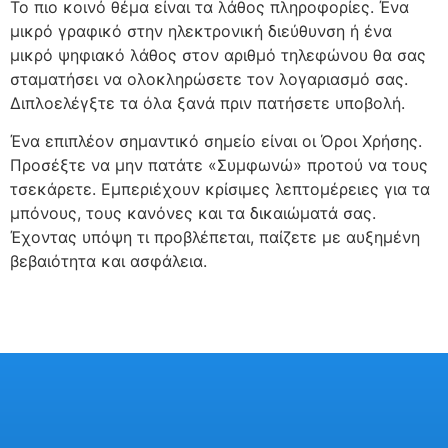
Το πιο κοινό θέμα είναι τα λάθος πληροφορίες. Ένα
μικρό γραφικό στην ηλεκτρονική διεύθυνση ή ένα
μικρό ψηφιακό λάθος στον αριθμό τηλεφώνου θα σας
σταματήσει να ολοκληρώσετε τον λογαριασμό σας.
Διπλοελέγξτε τα όλα ξανά πριν πατήσετε υποβολή.
Ένα επιπλέον σημαντικό σημείο είναι οι Όροι Χρήσης.
Προσέξτε να μην πατάτε «Συμφωνώ» προτού να τους
τσεκάρετε. Εμπεριέχουν κρίσιμες λεπτομέρειες για τα
μπόνους, τους κανόνες και τα δικαιώματά σας.
Έχοντας υπόψη τι προβλέπεται, παίζετε με αυξημένη
βεβαιότητα και ασφάλεια.