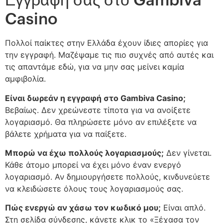
Εγγραφή σας στο Gambiva
Casino
Πολλοί παίκτες στην Ελλάδα έχουν ίδιες απορίες για
την εγγραφή. Μαζέψαμε τις πιο συχνές από αυτές και
τις απαντάμε εδώ, για να μην σας μείνει καμία
αμφιβολία.
Είναι δωρεάν η εγγραφή στο Gambiva Casino;
Βεβαίως. Δεν χρεώνεστε τίποτα για να ανοίξετε
λογαριασμό. Θα πληρώσετε μόνο αν επιλέξετε να
βάλετε χρήματα για να παίξετε.
Μπορώ να έχω πολλούς λογαριασμούς;
Δεν γίνεται.
Κάθε άτομο μπορεί να έχει μόνο έναν ενεργό
λογαριασμό. Αν δημιουργήσετε πολλούς, κινδυνεύετε
να κλειδώσετε όλους τους λογαριασμούς σας.
Πώς ενεργώ αν χάσω τον κωδικό μου;
Είναι απλό.
Στη σελίδα σύνδεσης, κάνετε κλικ το «Ξέχασα τον