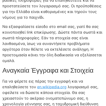
βασικές πληροφορίες για να επαληθευτείτε και να
προστατεύσετε τον λογαριασμό σας. Οι προϋποθέσεις
για την Ελλάδα είναι καθορισμένες και τηρούν τους
νόμους για το παιχνίδι.
Να εξασφαλίσετε είσοδο στο email σας, γιατί θα σας
κοινοποιηθεί link επικύρωσης. Δώστε πάντα σωστά και
σωστά πληροφορίες. Εάν τα στοιχεία σας είναι
λανθασμένα, ίσως να συναντήσετε προβλήματα
αργότερα όταν θέλετε να εκτελέσετε ανάληψη. Η
προετοιμασία κάνει την όλη διαδικασία να εξελίσσεται
ομαλά.
Αναγκαία Έγγραφα και Στοιχεία
Για να φέρετε εις πέρας την εγγραφή και να
επαληθεύσετε τον
en.wikipedia.org
λογαριασμό σας,
οφείλετε να δώσετε κάποια στοιχεία. Θα σας
χρειαστούν το ακέραιο ονοματεπώνυμο σας, η
χρονολογία γέννησης σας, η ταχυδρομική διεύθυνση