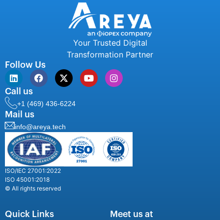
Your Trusted Digital
Transformation Partner
Follow Us
Call us
+1 (469) 436-6224
Mail us
info@areya.tech
ISO/IEC 27001:2022
ISO 45001:2018
© All rights reserved
Quick Links
Meet us at