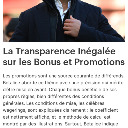
La Transparence Inégalée
sur les Bonus et Promotions
Les promotions sont une source courante de différends.
Betalice aborde ce thème avec une précision qui mérite
d’être mise en avant. Chaque bonus bénéficie de ses
propres règles, bien différentes des conditions
générales. Les conditions de mise, les célèbres
wagerings, sont expliquées clairement : le coefficient
est nettement affiché, et le méthode de calcul est
montré par des illustrations. Surtout, Betalice indique