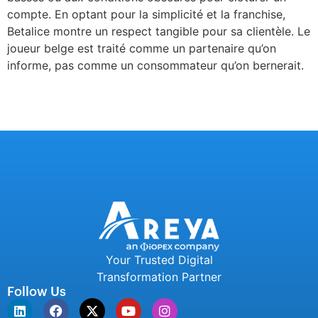
compte. En optant pour la simplicité et la franchise,
Betalice montre un respect tangible pour sa clientèle. Le
joueur belge est traité comme un partenaire qu’on
informe, pas comme un consommateur qu’on bernerait.
Your Trusted Digital
Transformation Partner
Follow Us