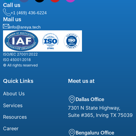
Call us
+1 (469) 436-6224
Mail us
info@areya.tech
ISO/IEC 27001:2022
ISO 45001:2018
© All rights reserved
Quick Links
Meet us at
About Us
Dallas Office
Services
7301 N State Highway,
Suite #365, Irving TX 75039
Resources
Career
Bengaluru Office