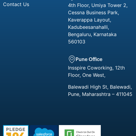
Contact Us
4th Floor, Umiya Tower 2,
Cessna Business Park,
Kaverappa Layout,
Kadubeesanahalli,
Bengaluru, Karnataka
560103
Pune Office
Insspire Coworking, 12th
Floor, One West,
Balewadi High St, Balewadi,
Pune, Maharashtra – 411045