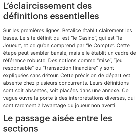
L’éclaircissement des
définitions essentielles
Sur les premières lignes, Betalice établit clairement les
bases. Le site définit qui est “le Casino”, qui est “le
Joueur”, et ce qu’on comprend par “le Compte”. Cette
étape peut sembler banale, mais elle établit un cadre de
référence robuste. Des notions comme “mise”, “jeu
responsable” ou “transaction financière” y sont
expliquées sans détour. Cette précision de départ est
absente chez plusieurs concurrents. Leurs définitions
sont soit absentes, soit placées dans une annexe. Ce
vague ouvre la porte à des interprétations diverses, qui
sont rarement à l’avantage du joueur non averti.
Le passage aisée entre les
sections