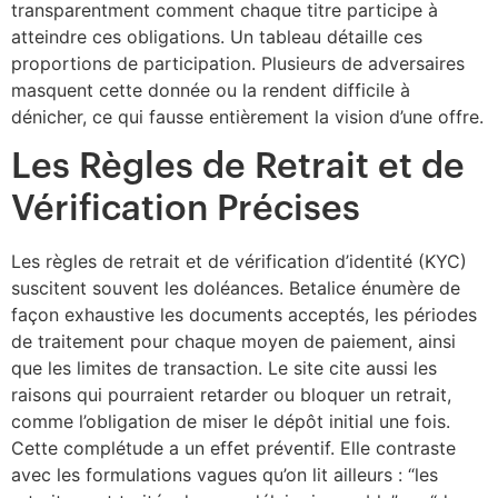
transparentment comment chaque titre participe à
atteindre ces obligations. Un tableau détaille ces
proportions de participation. Plusieurs de adversaires
masquent cette donnée ou la rendent difficile à
dénicher, ce qui fausse entièrement la vision d’une offre.
Les Règles de Retrait et de
Vérification Précises
Les règles de retrait et de vérification d’identité (KYC)
suscitent souvent les doléances. Betalice énumère de
façon exhaustive les documents acceptés, les périodes
de traitement pour chaque moyen de paiement, ainsi
que les limites de transaction. Le site cite aussi les
raisons qui pourraient retarder ou bloquer un retrait,
comme l’obligation de miser le dépôt initial une fois.
Cette complétude a un effet préventif. Elle contraste
avec les formulations vagues qu’on lit ailleurs : “les