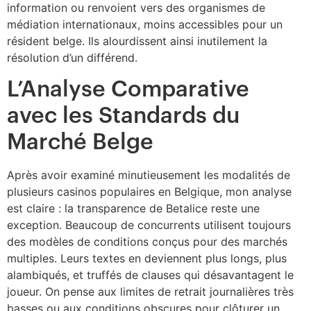
information ou renvoient vers des organismes de
médiation internationaux, moins accessibles pour un
résident belge. Ils alourdissent ainsi inutilement la
résolution d’un différend.
L’Analyse Comparative
avec les Standards du
Marché Belge
Après avoir examiné minutieusement les modalités de
plusieurs casinos populaires en Belgique, mon analyse
est claire : la transparence de Betalice reste une
exception. Beaucoup de concurrents utilisent toujours
des modèles de conditions conçus pour des marchés
multiples. Leurs textes en deviennent plus longs, plus
alambiqués, et truffés de clauses qui désavantagent le
joueur. On pense aux limites de retrait journalières très
basses ou aux conditions obscures pour clôturer un