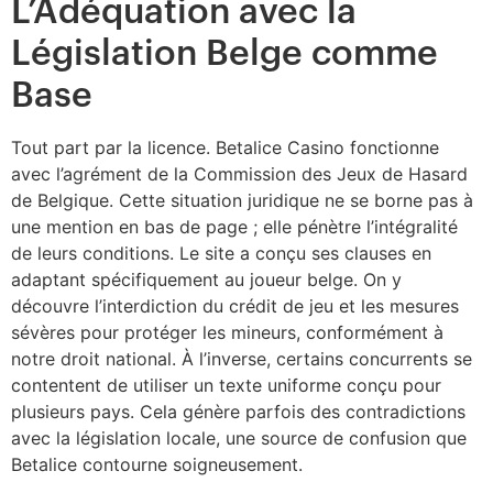
L’Adéquation avec la
Législation Belge comme
Base
Tout part par la licence. Betalice Casino fonctionne
avec l’agrément de la Commission des Jeux de Hasard
de Belgique. Cette situation juridique ne se borne pas à
une mention en bas de page ; elle pénètre l’intégralité
de leurs conditions. Le site a conçu ses clauses en
adaptant spécifiquement au joueur belge. On y
découvre l’interdiction du crédit de jeu et les mesures
sévères pour protéger les mineurs, conformément à
notre droit national. À l’inverse, certains concurrents se
contentent de utiliser un texte uniforme conçu pour
plusieurs pays. Cela génère parfois des contradictions
avec la législation locale, une source de confusion que
Betalice contourne soigneusement.