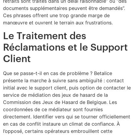
retraits sont traités dans un délai raisonnable” ou “des
documents supplémentaires peuvent être demandés”.
Ces phrases offrent une trop grande marge de
manœuvre et ouvrent le terrain aux frustrations.
Le Traitement des
Réclamations et le Support
Client
Que se passe-t-il en cas de problème ? Betalice
présente la marche à suivre sans ambiguïté : contact
initial avec le support client, puis option de contacter le
service de médiation des jeux de hasard de la
Commission des Jeux de Hasard de Belgique. Les
coordonnées de ce médiateur sont fournies
directement. Identifier vers qui se tourner officiellement
en cas de conflit instaure un climat de confiance. À
l’opposé, certains opérateurs embrouillent cette