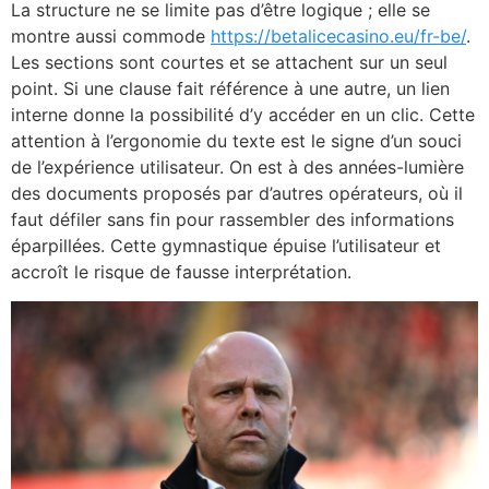
La structure ne se limite pas d’être logique ; elle se
montre aussi commode
https://betalicecasino.eu/fr-be/
.
Les sections sont courtes et se attachent sur un seul
point. Si une clause fait référence à une autre, un lien
interne donne la possibilité d’y accéder en un clic. Cette
attention à l’ergonomie du texte est le signe d’un souci
de l’expérience utilisateur. On est à des années-lumière
des documents proposés par d’autres opérateurs, où il
faut défiler sans fin pour rassembler des informations
éparpillées. Cette gymnastique épuise l’utilisateur et
accroît le risque de fausse interprétation.