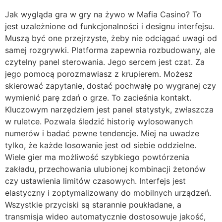
Jak wygląda gra w gry na żywo w Mafia Casino? To
jest uzależnione od funkcjonalności i designu interfejsu.
Muszą być one przejrzyste, żeby nie odciągać uwagi od
samej rozgrywki. Platforma zapewnia rozbudowany, ale
czytelny panel sterowania. Jego sercem jest czat. Za
jego pomocą porozmawiasz z krupierem. Możesz
skierować zapytanie, dostać pochwałę po wygranej czy
wymienić parę zdań o grze. To zacieśnia kontakt.
Kluczowym narzędziem jest panel statystyk, zwłaszcza
w ruletce. Pozwala śledzić historię wylosowanych
numerów i badać pewne tendencje. Miej na uwadze
tylko, że każde losowanie jest od siebie oddzielne.
Wiele gier ma możliwość szybkiego powtórzenia
zakładu, przechowania ulubionej kombinacji żetonów
czy ustawienia limitów czasowych. Interfejs jest
elastyczny i zoptymalizowany do mobilnych urządzeń.
Wszystkie przyciski są starannie poukładane, a
transmisja wideo automatycznie dostosowuje jakość,