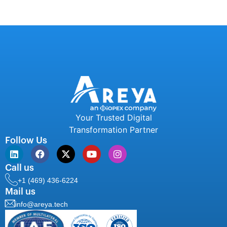
Your Trusted Digital
Transformation Partner
Follow Us
Call us
+1 (469) 436-6224
Mail us
info@areya.tech