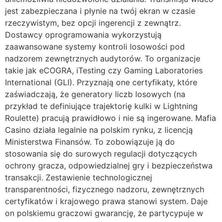
jest zabezpieczana i płynie na twój ekran w czasie
rzeczywistym, bez opcji ingerencji z zewnątrz.
Dostawcy oprogramowania wykorzystują
zaawansowane systemy kontroli losowości pod
nadzorem zewnętrznych audytorów. To organizacje
takie jak eCOGRA, iTesting czy Gaming Laboratories
International (GLI). Przyznają one certyfikaty, które
zaświadczają, że generatory liczb losowych (na
przykład te definiujące trajektorię kulki w Lightning
Roulette) pracują prawidłowo i nie są ingerowane. Mafia
Casino działa legalnie na polskim rynku, z licencją
Ministerstwa Finansów. To zobowiązuje ją do
stosowania się do surowych regulacji dotyczących
ochrony gracza, odpowiedzialnej gry i bezpieczeństwa
transakcji. Zestawienie technologicznej
transparentności, fizycznego nadzoru, zewnętrznych
certyfikatów i krajowego prawa stanowi system. Daje
on polskiemu graczowi gwarancję, że partycypuje w