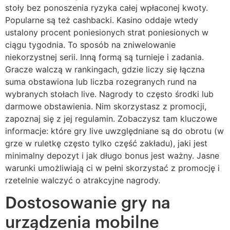
stoły bez ponoszenia ryzyka całej wpłaconej kwoty.
Popularne są też cashbacki. Kasino oddaje wtedy
ustalony procent poniesionych strat poniesionych w
ciągu tygodnia. To sposób na zniwelowanie
niekorzystnej serii. Inną formą są turnieje i zadania.
Gracze walczą w rankingach, gdzie liczy się łączna
suma obstawiona lub liczba rozegranych rund na
wybranych stołach live. Nagrody to często środki lub
darmowe obstawienia. Nim skorzystasz z promocji,
zapoznaj się z jej regulamin. Zobaczysz tam kluczowe
informacje: które gry live uwzględniane są do obrotu (w
grze w ruletkę często tylko część zakładu), jaki jest
minimalny depozyt i jak długo bonus jest ważny. Jasne
warunki umożliwiają ci w pełni skorzystać z promocję i
rzetelnie walczyć o atrakcyjne nagrody.
Dostosowanie gry na
urządzenia mobilne