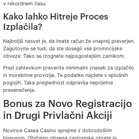
v rekordnem času.
Kako lahko Hitreje Proces
Izplačila?
Najboljši nasvet je, da imate račun že vnaprej preverjen.
Zagotovite se tudi, da ste dosegli vse promocijske
obveze. Tako se izognete najpogostejšim zamikom.
Pred zahtevkom preverite minimalni znesek za izplačilo
in morebitne provizije. Te podatke najdete v splošnih
pogojih. Taka preglednost odpravlja neprijetna
presenečenja.
Bonus za Novo Registracijo
in Drugi Privlačni Akciji
Novince Casea Casino sprejme z dobrodošlim
bonusom. Običajno obsega zastonjske obrate in