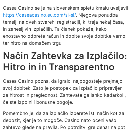
Casea Casino se je na slovenskem spletu kmalu uveljavil
https://caseacasino.eu.com/sl-si/
. Njegova ponudba
temelji na dveh stvareh: registraciji, ki traja nekaj časa,
in zanesljivih izplačilih. Ta članek pokaže, kako
enostavno odprete račun in dobite svoje dobítke varno
ter hitro na domačem trgu.
Način Zahtevka za Izplačilo:
Hitro in in Transparentno
Casea Casino pozna, da igralci najpogosteje prejmejo
svoj dobitek. Zato je postopek za izplačilo pripravljen
za hitrost in preglednost. Zahtevate ga lahko kadarkoli,
če ste izpolnili bonusne pogoje.
Pomembno je, da za izplačilo izberete isti način kot za
depozit, kjer je to mogoče. Casino nato oceni vašo
zahtevo glede na pravila. Po potrditvi gre denar na pot