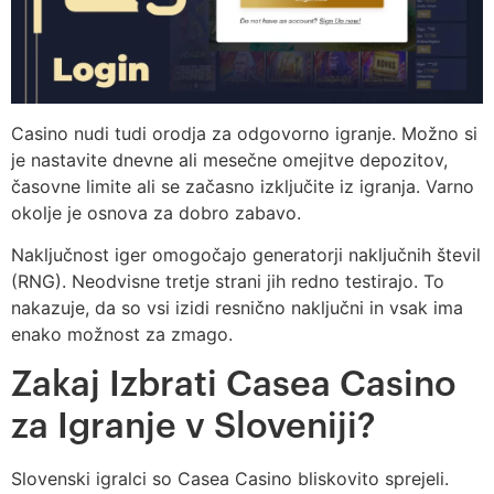
Casino nudi tudi orodja za odgovorno igranje. Možno si
je nastavite dnevne ali mesečne omejitve depozitov,
časovne limite ali se začasno izključite iz igranja. Varno
okolje je osnova za dobro zabavo.
Naključnost iger omogočajo generatorji naključnih števil
(RNG). Neodvisne tretje strani jih redno testirajo. To
nakazuje, da so vsi izidi resnično naključni in vsak ima
enako možnost za zmago.
Zakaj Izbrati Casea Casino
za Igranje v Sloveniji?
Slovenski igralci so Casea Casino bliskovito sprejeli.