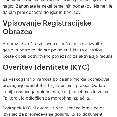
naglo. Zahtevate le nekaj temeljnih podatkov. Namen je,
da čim prej dospete do iger in bonusov.
Vpisovanje Registracijske
Obrazca
V obrazec vpišite veljaven e-poštni naslov, izvolite
geslo in potrdite, da ste polnoletni. Na ta e-naslov
boste dobili potrditveno povezavo za aktivacijo računa.
Overitev Identitete (KYC)
Za vsakogaršnjo varnost bo casino morda potreboval
preverjanje identitete. To je običajna praksa. Oddate
kopijo osebnega dokumenta, kot je osebna izkaznica.
Ta korak je odločilen za morebitna izplačila.
Postopek KYC ni dvomljiv. Vse licenčne igralnice ga
izvajajo za preprečevanje goljufij. Ko so dokumenti