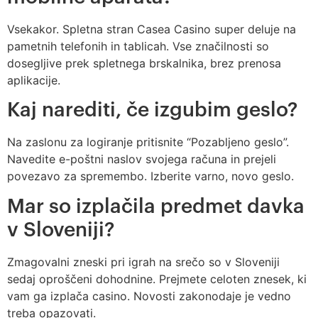
Vsekakor. Spletna stran Casea Casino super deluje na
pametnih telefonih in tablicah. Vse značilnosti so
dosegljive prek spletnega brskalnika, brez prenosa
aplikacije.
Kaj narediti, če izgubim geslo?
Na zaslonu za logiranje pritisnite “Pozabljeno geslo”.
Navedite e-poštni naslov svojega računa in prejeli
povezavo za spremembo. Izberite varno, novo geslo.
Mar so izplačila predmet davka
v Sloveniji?
Zmagovalni zneski pri igrah na srečo so v Sloveniji
sedaj oproščeni dohodnine. Prejmete celoten znesek, ki
vam ga izplača casino. Novosti zakonodaje je vedno
treba opazovati.