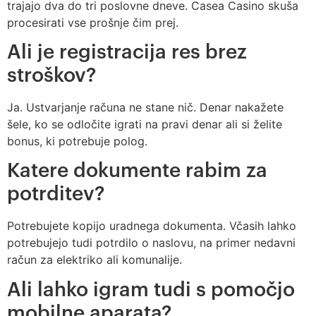
trajajo dva do tri poslovne dneve. Casea Casino skuša
procesirati vse prošnje čim prej.
Ali je registracija res brez
stroškov?
Ja. Ustvarjanje računa ne stane nič. Denar nakažete
šele, ko se odločite igrati na pravi denar ali si želite
bonus, ki potrebuje polog.
Katere dokumente rabim za
potrditev?
Potrebujete kopijo uradnega dokumenta. Včasih lahko
potrebujejo tudi potrdilo o naslovu, na primer nedavni
račun za elektriko ali komunalije.
Ali lahko igram tudi s pomočjo
mobilne aparata?