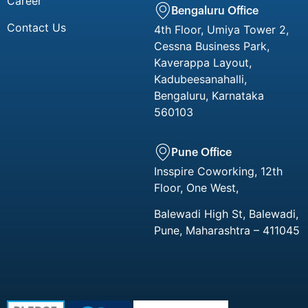
Career
Bengaluru Office
Contact Us
4th Floor, Umiya Tower 2,
Cessna Business Park,
Kaverappa Layout,
Kadubeesanahalli,
Bengaluru, Karnataka
560103
Pune Office
Insspire Coworking, 12th
Floor, One West,
Balewadi High St, Balewadi,
Pune, Maharashtra – 411045