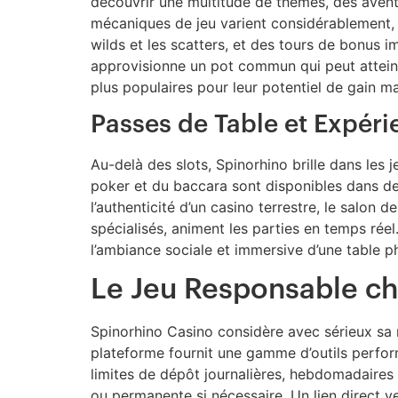
découvrir une multitude de thèmes, des aventu
mécaniques de jeu varient considérablement,
wilds et les scatters, et des tours de bonus 
approvisionne un pot commun qui peut atteind
plus populaires pour leur potentiel de gain ma
Passes de Table et Expéri
Au-delà des slots, Spinorhino brille dans les j
poker et du baccara sont disponibles dans de
l’authenticité d’un casino terrestre, le salon 
spécialisés, animent les parties en temps rée
l’ambiance sociale et immersive d’une table p
Le Jeu Responsable ch
Spinorhino Casino considère avec sérieux sa r
plateforme fournit une gamme d’outils performa
limites de dépôt journalières, hebdomadaires
ou permanente si nécessaire. Un lien direct v