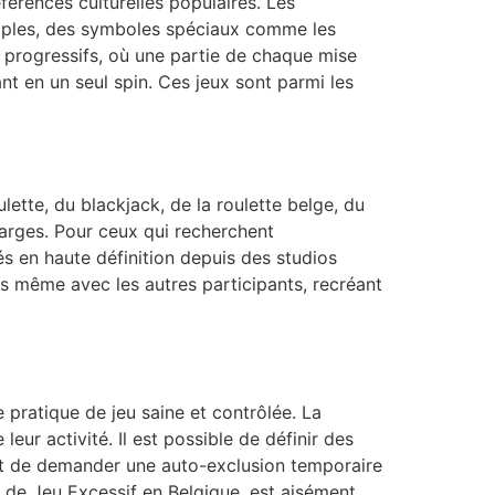
érences culturelles populaires. Les
tiples, des symboles spéciaux comme les
s progressifs, où une partie de chaque mise
 en un seul spin. Ces jeux sont parmi les
lette, du blackjack, de la roulette belge, du
arges. Pour ceux qui recherchent
més en haute définition depuis des studios
is même avec les autres participants, recréant
 pratique de jeu saine et contrôlée. La
eur activité. Il est possible de définir des
 et de demander une auto-exclusion temporaire
e de Jeu Excessif en Belgique, est aisément