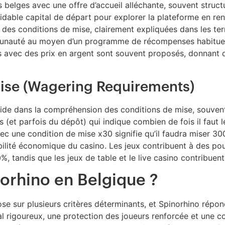
belges avec une offre d’accueil alléchante, souvent struct
dable capital de départ pour explorer la plateforme en renf
des conditions de mise, clairement expliquées dans les termes
mmunauté au moyen d’un programme de récompenses habituell
is avec des prix en argent sont souvent proposés, donnant
Mise (Wagering Requirements)
ide dans la compréhension des conditions de mise, souvent 
s (et parfois du dépôt) qui indique combien de fois il faut l
ec une condition de mise x30 signifie qu’il faudra miser 30
viabilité économique du casino. Les jeux contribuent à des p
%, tandis que les jeux de table et le live casino contribuen
orhino en Belgique ?
ose sur plusieurs critères déterminants, et Spinorhino répo
al rigoureux, une protection des joueurs renforcée et une co