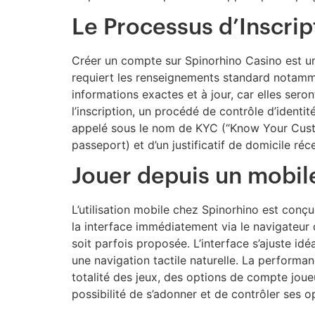
Le Processus d’Inscrip
Créer un compte sur Spinorhino Casino est un
requiert les renseignements standard notammen
informations exactes et à jour, car elles sero
l’inscription, un procédé de contrôle d’ident
appelé sous le nom de KYC (“Know Your Custome
passeport) et d’un justificatif de domicile ré
Jouer depuis un mobil
L’utilisation mobile chez Spinorhino est conç
la interface immédiatement via le navigateur 
soit parfois proposée. L’interface s’ajuste id
une navigation tactile naturelle. La perform
totalité des jeux, des options de compte joue
possibilité de s’adonner et de contrôler ses 