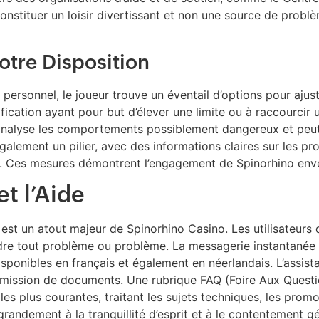
onstituer un loisir divertissant et non une source de problè
otre Disposition
ersonnel, le joueur trouve un éventail d’options pour ajust
ification ayant pour but d’élever une limite ou à raccourcir 
rme analyse les comportements possiblement dangereux et peu
galement un pilier, avec des informations claires sur les prob
e. Ces mesures démontrent l’engagement de Spinorhino env
et l’Aide
est un atout majeur de Spinorhino Casino. Les utilisateurs
dre tout problème ou problème. La messagerie instantanée
sponibles en français et également en néerlandais. L’assist
mission de documents. Une rubrique FAQ (Foire Aux Questio
es plus courantes, traitant les sujets techniques, les prom
randement à la tranquillité d’esprit et à le contentement gén