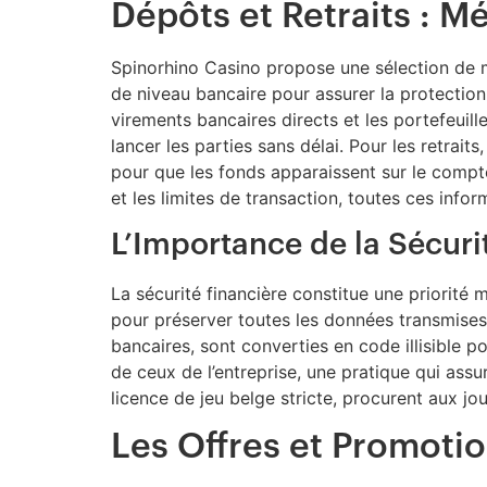
Dépôts et Retraits : M
Spinorhino Casino propose une sélection de 
de niveau bancaire pour assurer la protection
virements bancaires directs et les portefeuill
lancer les parties sans délai. Pour les retrait
pour que les fonds apparaissent sur le compt
et les limites de transaction, toutes ces info
L’Importance de la Sécuri
La sécurité financière constitue une priorité
pour préserver toutes les données transmises 
bancaires, sont converties en code illisible 
de ceux de l’entreprise, une pratique qui ass
licence de jeu belge stricte, procurent aux jo
Les Offres et Promotio