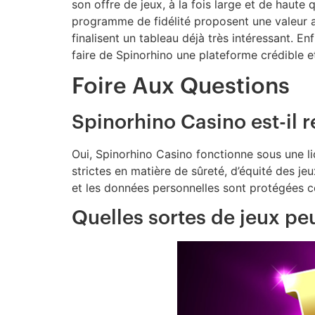
son offre de jeux, à la fois large et de haut
programme de fidélité proposent une valeur ajou
finalisent un tableau déjà très intéressant. E
faire de Spinorhino une plateforme crédible e
Foire Aux Questions
Spinorhino Casino est-il 
Oui, Spinorhino Casino fonctionne sous une l
strictes en matière de sûreté, d’équité des j
et les données personnelles sont protégées
Quelles sortes de jeux pe