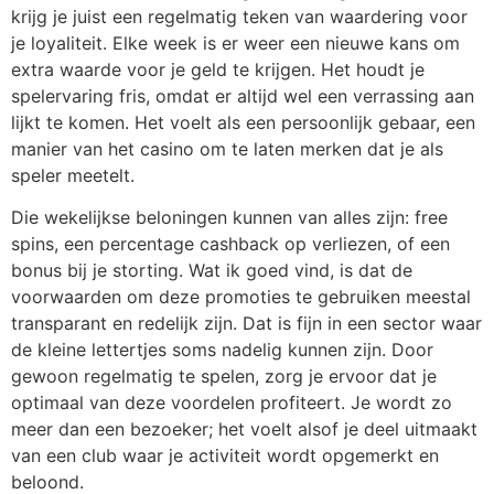
krijg je juist een regelmatig teken van waardering voor
je loyaliteit. Elke week is er weer een nieuwe kans om
extra waarde voor je geld te krijgen. Het houdt je
spelervaring fris, omdat er altijd wel een verrassing aan
lijkt te komen. Het voelt als een persoonlijk gebaar, een
manier van het casino om te laten merken dat je als
speler meetelt.
Die wekelijkse beloningen kunnen van alles zijn: free
spins, een percentage cashback op verliezen, of een
bonus bij je storting. Wat ik goed vind, is dat de
voorwaarden om deze promoties te gebruiken meestal
transparant en redelijk zijn. Dat is fijn in een sector waar
de kleine lettertjes soms nadelig kunnen zijn. Door
gewoon regelmatig te spelen, zorg je ervoor dat je
optimaal van deze voordelen profiteert. Je wordt zo
meer dan een bezoeker; het voelt alsof je deel uitmaakt
van een club waar je activiteit wordt opgemerkt en
beloond.