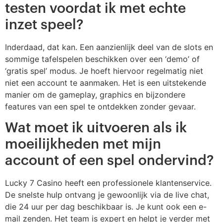
testen voordat ik met echte
inzet speel?
Inderdaad, dat kan. Een aanzienlijk deel van de slots en
sommige tafelspelen beschikken over een ‘demo’ of
‘gratis spel’ modus. Je hoeft hiervoor regelmatig niet
niet een account te aanmaken. Het is een uitstekende
manier om de gameplay, graphics en bijzondere
features van een spel te ontdekken zonder gevaar.
Wat moet ik uitvoeren als ik
moeilijkheden met mijn
account of een spel ondervind?
Lucky 7 Casino heeft een professionele klantenservice.
De snelste hulp ontvang je gewoonlijk via de live chat,
die 24 uur per dag beschikbaar is. Je kunt ook een e-
mail zenden. Het team is expert en helpt je verder met