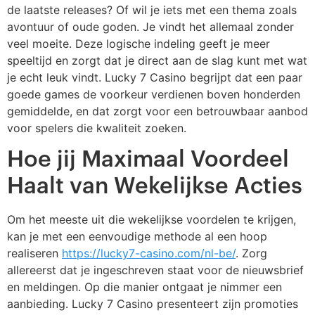
de laatste releases? Of wil je iets met een thema zoals
avontuur of oude goden. Je vindt het allemaal zonder
veel moeite. Deze logische indeling geeft je meer
speeltijd en zorgt dat je direct aan de slag kunt met wat
je echt leuk vindt. Lucky 7 Casino begrijpt dat een paar
goede games de voorkeur verdienen boven honderden
gemiddelde, en dat zorgt voor een betrouwbaar aanbod
voor spelers die kwaliteit zoeken.
Hoe jij Maximaal Voordeel
Haalt van Wekelijkse Acties
Om het meeste uit die wekelijkse voordelen te krijgen,
kan je met een eenvoudige methode al een hoop
realiseren
https://lucky7-casino.com/nl-be/
. Zorg
allereerst dat je ingeschreven staat voor de nieuwsbrief
en meldingen. Op die manier ontgaat je nimmer een
aanbieding. Lucky 7 Casino presenteert zijn promoties