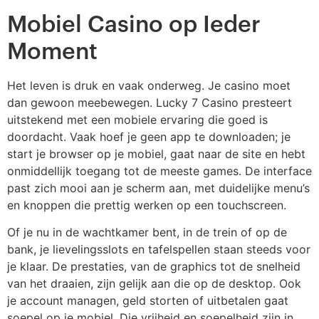
Mobiel Casino op Ieder
Moment
Het leven is druk en vaak onderweg. Je casino moet
dan gewoon meebewegen. Lucky 7 Casino presteert
uitstekend met een mobiele ervaring die goed is
doordacht. Vaak hoef je geen app te downloaden; je
start je browser op je mobiel, gaat naar de site en hebt
onmiddellijk toegang tot de meeste games. De interface
past zich mooi aan je scherm aan, met duidelijke menu’s
en knoppen die prettig werken op een touchscreen.
Of je nu in de wachtkamer bent, in de trein of op de
bank, je lievelingsslots en tafelspellen staan steeds voor
je klaar. De prestaties, van de graphics tot de snelheid
van het draaien, zijn gelijk aan die op de desktop. Ook
je account managen, geld storten of uitbetalen gaat
soepel op je mobiel. Die vrijheid en soepelheid zijn in