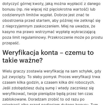
dotyczyć górnej kwoty, jaką można wypłacić z danego
bonusu (np. nie więcej niż pięciokrotna wartość) lub
codziennych limitów wypłat. Dobrze jest znać te
obostrzenia przed startem, aby później nie zetknąć się
z nieprzyjemnym zaskoczeniem. Miej na uwadze, że
kasyno ma prawo wstrzymać wypłatę wykraczającą
poza limit regulaminowy. Przekroczenie może po prostu
przepaść.
Weryfikacja konta – czemu to
takie ważne?
Wielu graczy zostawia weryfikację na sam schyłek, gdy
już zwycięży. To słaby pomysł. Proces weryfikacji trwa
czasem kilka godzin, a czasem kilka dni roboczych.
Jeśli zdobędziesz dużą sumę i wtedy zaczniesz się
weryfikować, twoje pieniądze będą przez ten czas
zablokowane. Doradzam zrobić to od razu po
rejestracji albo przed podjęciem dużego bonusu. Tym