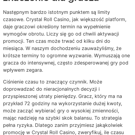
Następnym bardzo istotnym punktem są limity
czasowe. Crystal Roll Casino, jak większość platform,
daje graczowi określony termin na wypełnienie
wymogów obrotu. Liczy się go od chwili aktywacji
promocji. Ten czas może trwać od kilku dni do
miesiąca. W naszym dochodzeniu zauważyliśmy, że
krótsze terminy to ogromne wyzwanie. Wymuszają one
gracza do intensywnej, często zdesperowanej gry pod
wpływem zegara.
Ciśnienie czasu to znaczący czynnik. Może
doprowadzać do nieracjonalnych decyzji i
przyspieszonej utraty pieniędzy. Gracz, który ma na
przykład 72 godziny na wykorzystanie dużej kwoty,
może zacząć wybierać gry o wysokiej zmienności,
mając nadzieję na szybki skok balansu. To strategia
pełna ryzyka. Dlatego zanim przyjmiesz jakąkolwiek
promocję w Crystal Roll Casino, zweryfikuj, ile czasu