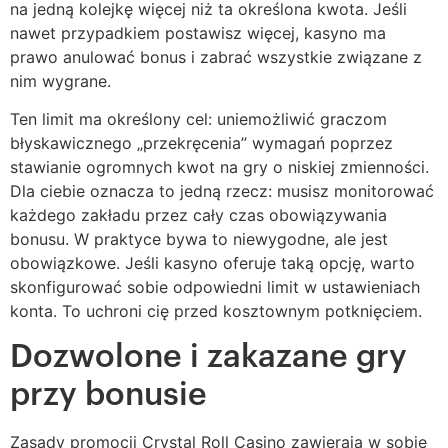
na jedną kolejkę więcej niż ta określona kwota. Jeśli
nawet przypadkiem postawisz więcej, kasyno ma
prawo anulować bonus i zabrać wszystkie związane z
nim wygrane.
Ten limit ma określony cel: uniemożliwić graczom
błyskawicznego „przekręcenia” wymagań poprzez
stawianie ogromnych kwot na gry o niskiej zmienności.
Dla ciebie oznacza to jedną rzecz: musisz monitorować
każdego zakładu przez cały czas obowiązywania
bonusu. W praktyce bywa to niewygodne, ale jest
obowiązkowe. Jeśli kasyno oferuje taką opcję, warto
skonfigurować sobie odpowiedni limit w ustawieniach
konta. To uchroni cię przed kosztownym potknięciem.
Dozwolone i zakazane gry
przy bonusie
Zasady promocji Crystal Roll Casino zawierają w sobie