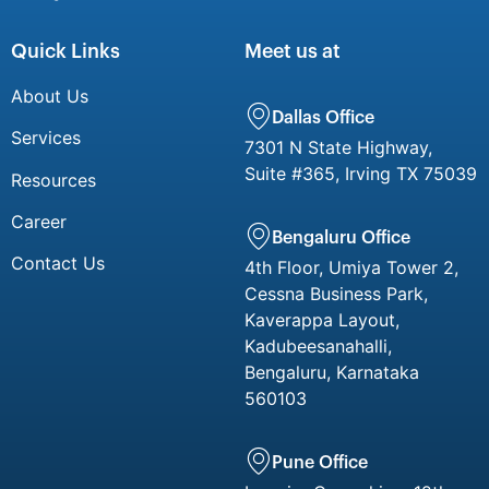
Quick Links
Meet us at
About Us
Dallas Office
Services
7301 N State Highway,
Suite #365, Irving TX 75039
Resources
Career
Bengaluru Office
Contact Us
4th Floor, Umiya Tower 2,
Cessna Business Park,
Kaverappa Layout,
Kadubeesanahalli,
Bengaluru, Karnataka
560103
Pune Office