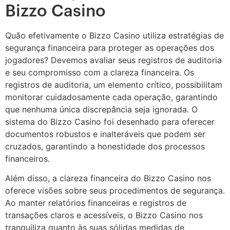
Bizzo Casino
Quão efetivamente o Bizzo Casino utiliza estratégias de
segurança financeira para proteger as operações dos
jogadores? Devemos avaliar seus registros de auditoria
e seu compromisso com a clareza financeira. Os
registros de auditoria, um elemento crítico, possibilitam
monitorar cuidadosamente cada operação, garantindo
que nenhuma única discrepância seja ignorada. O
sistema do Bizzo Casino foi desenhado para oferecer
documentos robustos e inalteráveis que podem ser
cruzados, garantindo a honestidade dos processos
financeiros.
Além disso, a clareza financeira do Bizzo Casino nos
oferece visões sobre seus procedimentos de segurança.
Ao manter relatórios financeiras e registros de
transações claros e acessíveis, o Bizzo Casino nos
tranquiliza quanto às suas sólidas medidas de