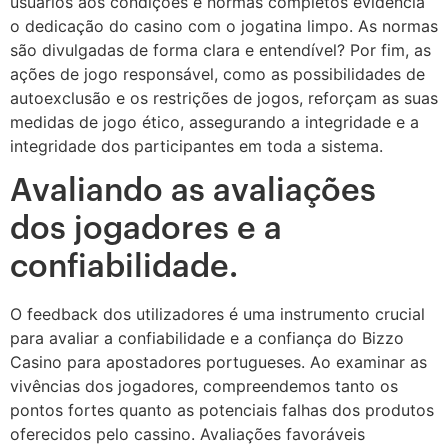
usuários aos condições e normas completos evidencia
o dedicação do casino com o jogatina limpo. As normas
são divulgadas de forma clara e entendível? Por fim, as
ações de jogo responsável, como as possibilidades de
autoexclusão e os restrições de jogos, reforçam as suas
medidas de jogo ético, assegurando a integridade e a
integridade dos participantes em toda a sistema.
Avaliando as avaliações
dos jogadores e a
confiabilidade.
O feedback dos utilizadores é uma instrumento crucial
para avaliar a confiabilidade e a confiança do Bizzo
Casino para apostadores portugueses. Ao examinar as
vivências dos jogadores, compreendemos tanto os
pontos fortes quanto as potenciais falhas dos produtos
oferecidos pelo cassino. Avaliações favoráveis