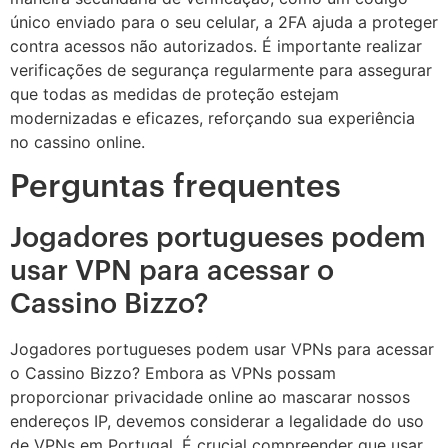
único enviado para o seu celular, a 2FA ajuda a proteger
contra acessos não autorizados. É importante realizar
verificações de segurança regularmente para assegurar
que todas as medidas de proteção estejam
modernizadas e eficazes, reforçando sua experiência
no cassino online.
Perguntas frequentes
Jogadores portugueses podem
usar VPN para acessar o
Cassino Bizzo?
Jogadores portugueses podem usar VPNs para acessar
o Cassino Bizzo? Embora as VPNs possam
proporcionar privacidade online ao mascarar nossos
endereços IP, devemos considerar a legalidade do uso
de VPNs em Portugal. É crucial compreender que usar