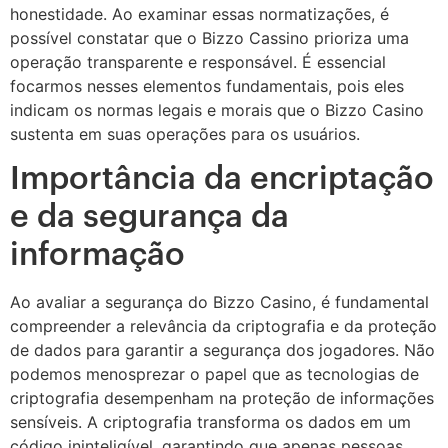
honestidade. Ao examinar essas normatizações, é
possível constatar que o Bizzo Cassino prioriza uma
operação transparente e responsável. É essencial
focarmos nesses elementos fundamentais, pois eles
indicam os normas legais e morais que o Bizzo Casino
sustenta em suas operações para os usuários.
Importância da encriptação
e da segurança da
informação
Ao avaliar a segurança do Bizzo Casino, é fundamental
compreender a relevância da criptografia e da proteção
de dados para garantir a segurança dos jogadores. Não
podemos menosprezar o papel que as tecnologias de
criptografia desempenham na proteção de informações
sensíveis. A criptografia transforma os dados em um
código ininteligível, garantindo que apenas pessoas