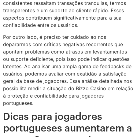
consistentes ressaltam transações tranquilas, termos
transparentes e um suporte ao cliente rápido. Esses
aspectos contribuem significativamente para a sua
confiabilidade entre os usuários.
Por outro lado, é preciso ter cuidado ao nos
depararmos com críticas negativas recorrentes que
apontam problemas como atrasos em levantamentos
ou suporte deficiente, pois isso pode indicar questões
latentes. Ao analisar uma ampla gama de feedbacks de
usuários, podemos avaliar com exatidão a satisfação
geral da base de jogadores. Essa análise detalhada nos
possibilita medir a situação do Bizzo Casino em relação
à proteção e confiabilidade para jogadores
portugueses.
Dicas para jogadores
portugueses aumentarem a