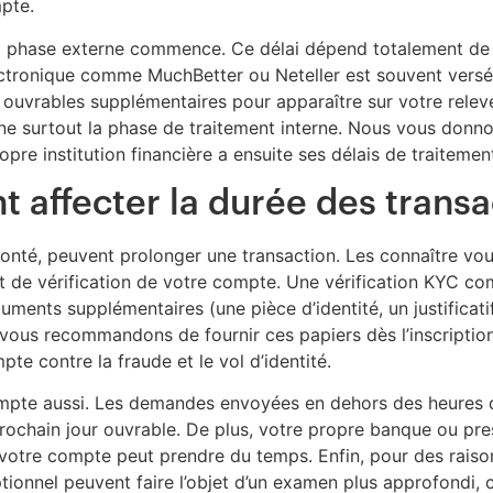
mpte.
a phase externe commence. Ce délai dépend totalement de v
électronique comme MuchBetter ou Neteller est souvent vers
 ouvrables supplémentaires pour apparaître sur votre relevé.
rne surtout la phase de traitement interne. Nous vous donn
 institution financière a ensuite ses délais de traitement
 affecter la durée des transa
olonté, peuvent prolonger une transaction. Les connaître 
état de vérification de votre compte. Une vérification KYC c
ments supplémentaires (une pièce d’identité, un justificati
s vous recommandons de fournir ces papiers dès l’inscriptio
te contre la fraude et le vol d’identité.
pte aussi. Les demandes envoyées en dehors des heures d
rochain jour ouvrable. De plus, votre propre banque ou pre
r votre compte peut prendre du temps. Enfin, pour des rais
tionnel peuvent faire l’objet d’un examen plus approfondi, c