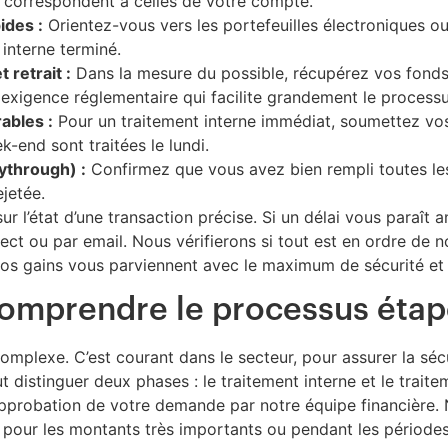
ns correspondent à celles de votre compte.
ides :
Orientez-vous vers les portefeuilles électroniques ou
 interne terminé.
 retrait :
Dans la mesure du possible, récupérez vos fond
 exigence réglementaire qui facilite grandement le processu
ables :
Pour un traitement interne immédiat, soumettez vo
end sont traitées le lundi.
ythrough) :
Confirmez que vous avez bien rempli toutes les 
jetée.
 sur l’état d’une transaction précise. Si un délai vous paraî
rect ou par email. Nous vérifierons si tout est en ordre de
vos gains vous parviennent avec le maximum de sécurité et 
 Comprendre le processus étap
omplexe. C’est courant dans le secteur, pour assurer la séc
ut distinguer deux phases : le traitement interne et le trai
l’approbation de votre demande par notre équipe financière
 pour les montants très importants ou pendant les périodes 