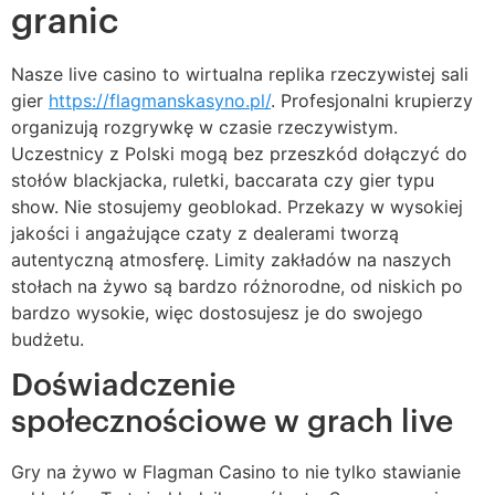
granic
Nasze live casino to wirtualna replika rzeczywistej sali
gier
https://flagmanskasyno.pl/
. Profesjonalni krupierzy
organizują rozgrywkę w czasie rzeczywistym.
Uczestnicy z Polski mogą bez przeszkód dołączyć do
stołów blackjacka, ruletki, baccarata czy gier typu
show. Nie stosujemy geoblokad. Przekazy w wysokiej
jakości i angażujące czaty z dealerami tworzą
autentyczną atmosferę. Limity zakładów na naszych
stołach na żywo są bardzo różnorodne, od niskich po
bardzo wysokie, więc dostosujesz je do swojego
budżetu.
Doświadczenie
społecznościowe w grach live
Gry na żywo w Flagman Casino to nie tylko stawianie