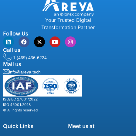
Your Trusted Digital
Transformation Partner
Follow Us
Call us
+1 (469) 436-6224
Mail us
info@areya.tech
ISO/IEC 27001:2022
ISO 45001:2018
© All rights reserved
Quick Links
Meet us at