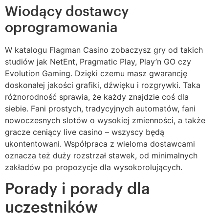
Wiodący dostawcy
oprogramowania
W katalogu Flagman Casino zobaczysz gry od takich
studiów jak NetEnt, Pragmatic Play, Play’n GO czy
Evolution Gaming. Dzięki czemu masz gwarancję
doskonałej jakości grafiki, dźwięku i rozgrywki. Taka
różnorodność sprawia, że każdy znajdzie coś dla
siebie. Fani prostych, tradycyjnych automatów, fani
nowoczesnych slotów o wysokiej zmienności, a także
gracze ceniący live casino – wszyscy będą
ukontentowani. Współpraca z wieloma dostawcami
oznacza też duży rozstrzał stawek, od minimalnych
zakładów po propozycje dla wysokorolujących.
Porady i porady dla
uczestników