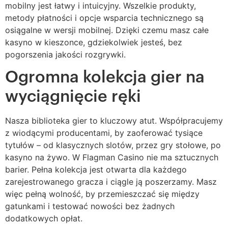
mobilny jest łatwy i intuicyjny. Wszelkie produkty,
metody płatności i opcje wsparcia technicznego są
osiągalne w wersji mobilnej. Dzięki czemu masz całe
kasyno w kieszonce, gdziekolwiek jesteś, bez
pogorszenia jakości rozgrywki.
Ogromna kolekcja gier na
wyciągnięcie ręki
Nasza biblioteka gier to kluczowy atut. Współpracujemy
z wiodącymi producentami, by zaoferować tysiące
tytułów – od klasycznych slotów, przez gry stołowe, po
kasyno na żywo. W Flagman Casino nie ma sztucznych
barier. Pełna kolekcja jest otwarta dla każdego
zarejestrowanego gracza i ciągle ją poszerzamy. Masz
więc pełną wolność, by przemieszczać się między
gatunkami i testować nowości bez żadnych
dodatkowych opłat.