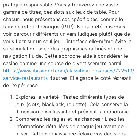
pratique responsable. Vous y trouverez une vaste
gamme de titres, des slots aux jeux de table. Pour
chacun, nous présentons ses spécificités, comme le
taux de retour théorique (RTP). Nous préférons vous
voir parcourir différents univers ludiques plutôt que de
vous fixer sur un seul jeu. L’interface elle-même évite la
surstimulation, avec des graphismes raffinés et une
navigation fluide. Cette approche aide à considérer le
casino comme une source de divertissement parmi
https://www.ibisworld.com/classifications/naics/722513/l
service-restaurants
d’autres. Elle garde le côté récréatif
de l’expérience.
Explorez la variété : Testez différents types de
jeux (slots, blackjack, roulette). Cela conserve la
dimension divertissante et prévient la monotonie.
Comprenez les règles et les chances : Lisez les
informations détaillées de chaque jeu avant de
miser. Cette connaissance éclaire vos décisions.