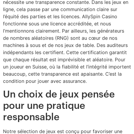
nécessite une transparence constante. Dans les jeux en
ligne, cela passe par une communication claire sur
l’équité des parties et les licences. AllySpin Casino
fonctionne sous une licence accréditée, et nous
l’mentionnons clairement. Par ailleurs, les générateurs
de nombres aléatoires (RNG) sont au cœur de nos
machines à sous et de nos jeux de table. Des auditeurs
indépendants les certifient. Cette certification garantit
que chaque résultat est imprévisible et aléatoire. Pour
un joueur en Suisse, où la fiabilité et l’intégrité importent
beaucoup, cette transparence est apaisante. C’est la
condition pour jouer avec assurance.
Un choix de jeux pensée
pour une pratique
responsable
Notre sélection de jeux est conçu pour favoriser une