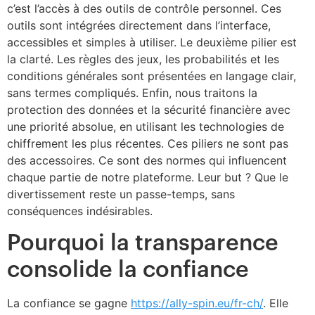
c’est l’accès à des outils de contrôle personnel. Ces
outils sont intégrées directement dans l’interface,
accessibles et simples à utiliser. Le deuxième pilier est
la clarté. Les règles des jeux, les probabilités et les
conditions générales sont présentées en langage clair,
sans termes compliqués. Enfin, nous traitons la
protection des données et la sécurité financière avec
une priorité absolue, en utilisant les technologies de
chiffrement les plus récentes. Ces piliers ne sont pas
des accessoires. Ce sont des normes qui influencent
chaque partie de notre plateforme. Leur but ? Que le
divertissement reste un passe-temps, sans
conséquences indésirables.
Pourquoi la transparence
consolide la confiance
La confiance se gagne
https://ally-spin.eu/fr-ch/
. Elle