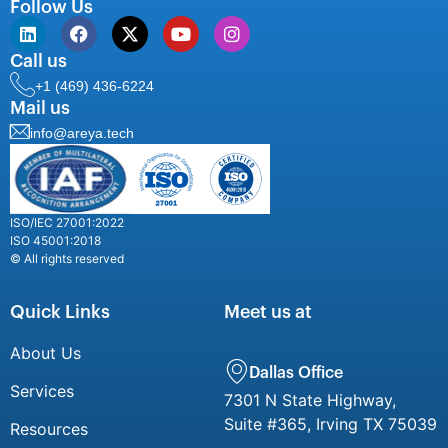
Follow Us
Call us
+1 (469) 436-6224
Mail us
info@areya.tech
ISO/IEC 27001:2022
ISO 45001:2018
© All rights reserved
Quick Links
Meet us at
About Us
Dallas Office
Services
7301 N State Highway,
Suite #365, Irving TX 75039
Resources