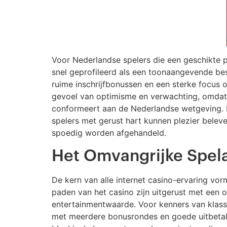
Voor Nederlandse spelers die een geschikte 
snel geprofileerd als een toonaangevende bes
ruime inschrijfbonussen en een sterke focus 
gevoel van optimisme en verwachting, omdat 
conformeert aan de Nederlandse wetgeving. H
spelers met gerust hart kunnen plezier belev
spoedig worden afgehandeld.
Het Omvangrijke Spel
De kern van alle internet casino-ervaring vormt
paden van het casino zijn uitgerust met een o
entertainmentwaarde. Voor kenners van klassi
met meerdere bonusrondes en goede uitbetalin