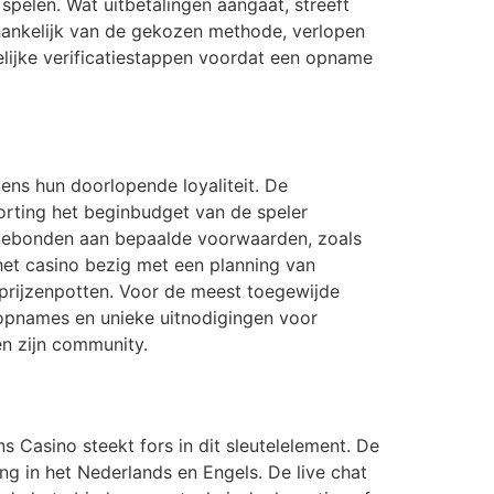
elen. Wat uitbetalingen aangaat, streeft
hankelijk van de gekozen methode, verlopen
elijke verificatiestappen voordat een opname
dens hun doorlopende loyaliteit. De
orting het beginbudget van de speler
 gebonden aan bepaalde voorwaarden, zoals
het casino bezig met een planning van
 prijzenpotten. Voor de meest toegewijde
 opnames en unieke uitnodigingen voor
en zijn community.
 Casino steekt fors in dit sleutelelement. De
ing in het Nederlands en Engels. De live chat