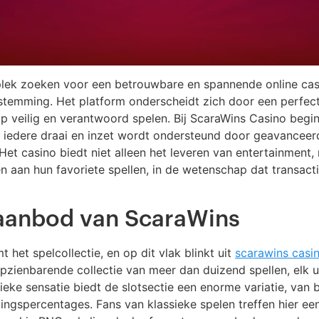
plek zoeken voor een betrouwbare en spannende online casi
temming. Het platform onderscheidt zich door een perfecte
op veilig en verantwoord spelen. Bij ScaraWins Casino beg
iedere draai en inzet wordt ondersteund door geavanceerde
et casino biedt niet alleen het leveren van entertainment
en aan hun favoriete spellen, in de wetenschap dat transact
aanbod van ScaraWins
 het spelcollectie, en op dit vlak blinkt uit
scarawins casin
pzienbarende collectie van meer dan duizend spellen, elk u
eke sensatie biedt de slotsectie een enorme variatie, van 
gspercentages. Fans van klassieke spelen treffen hier een 