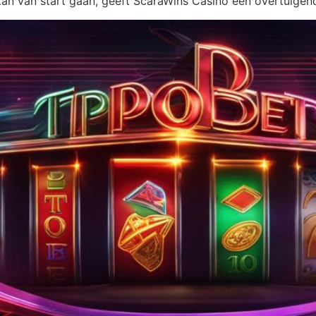
n van start gaan, geeft ScaraWins Casino een overtuigen