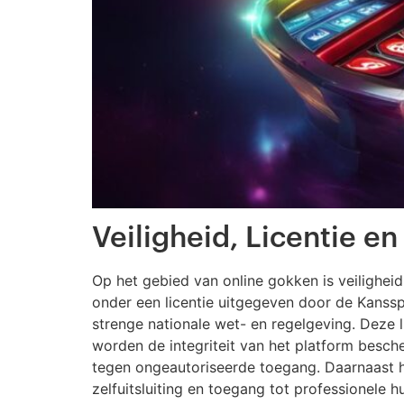
Veiligheid, Licentie en 
Op het gebied van online gokken is veiligheid
onder een licentie uitgegeven door de Kanss
strenge nationale wet- en regelgeving. Deze 
worden de integriteit van het platform besch
tegen ongeautoriseerde toegang. Daarnaast ha
zelfuitsluiting en toegang tot professionele 