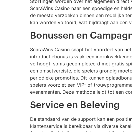
Stortingen worden over het algemeen direct 
ScaraWins Casino naar een spoedige en helde
de meeste verzoeken binnen een redelijke ter
kan worden voltooid, wat bijdraagt aan een v
Bonussen en Campagne
ScaraWins Casino snapt het voordeel van het b
introductiebonus is vaak een indrukwekkende
verhoogt, soms gecompleteerd met gratis spi
een omsetvereiste, die spelers grondig moete
periodieke promoties. Dit kunnen oplaadbonus
spelers voorziet een VIP- of trouwprogramma
evenementen. Deze methode leidt tot een con
Service en Beleving
De standaard van de support kan een positiev
klantenservice is bereikbaar via diverse kanal