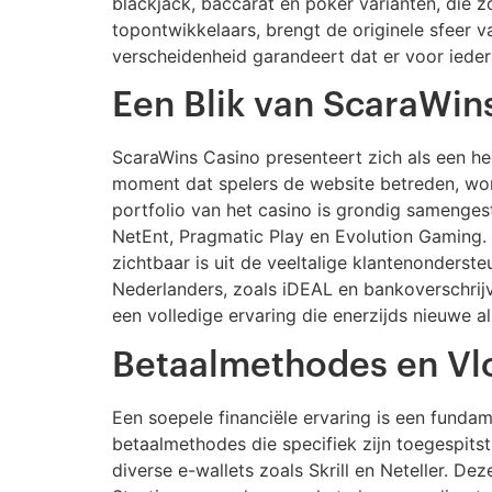
blackjack, baccarat en poker varianten, die 
topontwikkelaars, brengt de originele sfeer v
verscheidenheid garandeert dat er voor ieder
Een Blik van ScaraWin
ScaraWins Casino presenteert zich als een he
moment dat spelers de website betreden, word
portfolio van het casino is grondig samenges
NetEnt, Pragmatic Play en Evolution Gaming.
zichtbaar is uit de veeltalige klantenonderst
Nederlanders, zoals iDEAL en bankoverschrij
een volledige ervaring die enerzijds nieuwe 
Betaalmethodes en Vlo
Een soepele financiële ervaring is een funda
betaalmethodes die specifiek zijn toegespits
diverse e-wallets zoals Skrill en Neteller. De