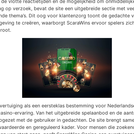
or de vlotte reactietijden en de mogelijkheid om onmiddellij
 op verzoek, bevat de site een uitgebreide sectie met veel
thema’s. Dit oog voor klantenzorg toont de gedachte van h
geving te creëren, waarborgt ScaraWins ervoor spelers zi
root.
vertuiging als een eersteklas bestemming voor Nederlandse
asino-ervaring. Van het uitgebreide spelaanbod en de aantr
 opgezet met de gebruiker in gedachten. De site brengt sa
ewaardeerde en gereguleerd kader. Voor mensen die zoeke