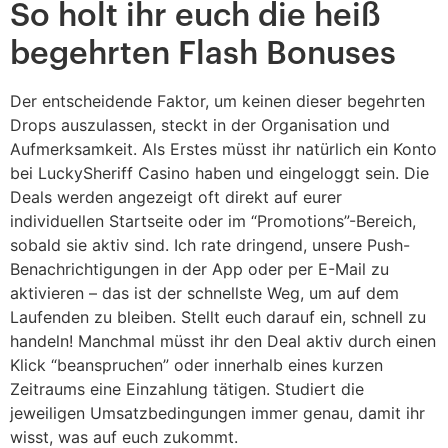
So holt ihr euch die heiß
begehrten Flash Bonuses
Der entscheidende Faktor, um keinen dieser begehrten
Drops auszulassen, steckt in der Organisation und
Aufmerksamkeit. Als Erstes müsst ihr natürlich ein Konto
bei LuckySheriff Casino haben und eingeloggt sein. Die
Deals werden angezeigt oft direkt auf eurer
individuellen Startseite oder im “Promotions”-Bereich,
sobald sie aktiv sind. Ich rate dringend, unsere Push-
Benachrichtigungen in der App oder per E-Mail zu
aktivieren – das ist der schnellste Weg, um auf dem
Laufenden zu bleiben. Stellt euch darauf ein, schnell zu
handeln! Manchmal müsst ihr den Deal aktiv durch einen
Klick “beanspruchen” oder innerhalb eines kurzen
Zeitraums eine Einzahlung tätigen. Studiert die
jeweiligen Umsatzbedingungen immer genau, damit ihr
wisst, was auf euch zukommt.