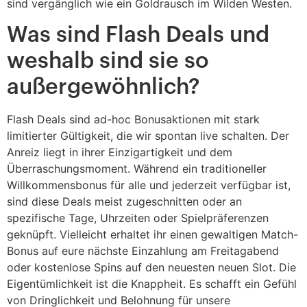
sind vergänglich wie ein Goldrausch im Wilden Westen.
Was sind Flash Deals und
weshalb sind sie so
außergewöhnlich?
Flash Deals sind ad-hoc Bonusaktionen mit stark
limitierter Gültigkeit, die wir spontan live schalten. Der
Anreiz liegt in ihrer Einzigartigkeit und dem
Überraschungsmoment. Während ein traditioneller
Willkommensbonus für alle und jederzeit verfügbar ist,
sind diese Deals meist zugeschnitten oder an
spezifische Tage, Uhrzeiten oder Spielpräferenzen
geknüpft. Vielleicht erhaltet ihr einen gewaltigen Match-
Bonus auf eure nächste Einzahlung am Freitagabend
oder kostenlose Spins auf den neuesten neuen Slot. Die
Eigentümlichkeit ist die Knappheit. Es schafft ein Gefühl
von Dringlichkeit und Belohnung für unsere