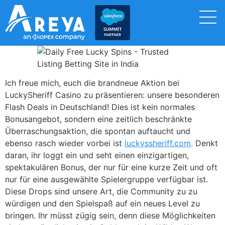
Ich freue mich, euch die brandneue Aktion bei
LuckySheriff Casino zu präsentieren: unsere besonderen
Flash Deals in Deutschland! Dies ist kein normales
Bonusangebot, sondern eine zeitlich beschränkte
Überraschungsaktion, die spontan auftaucht und
ebenso rasch wieder vorbei ist
luckyssheriff.com
. Denkt
daran, ihr loggt ein und seht einen einzigartigen,
spektakulären Bonus, der nur für eine kurze Zeit und oft
nur für eine ausgewählte Spielergruppe verfügbar ist.
Diese Drops sind unsere Art, die Community zu zu
würdigen und den Spielspaß auf ein neues Level zu
bringen. Ihr müsst zügig sein, denn diese Möglichkeiten