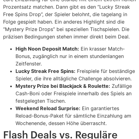
Prozentsatz matchen. Dann gibt es den “Lucky Streak
Free Spins Drop”, der Spieler belohnt, die tagelang in
Folge gespielt haben. Ein anderes Highlight sind die
“Mystery Prize Drops” bei speziellen Tischspielen. Die
präzisen Bedingungen stehen immer direkt beim Deal.
High Noon Deposit Match:
Ein krasser Match-
Bonus, zugänglich nur in einem stundenlangen
Zeitfenster.
Lucky Streak Free Spins:
Freispiele für beständige
Spieler, die ihre alltägliche Challenge absolvieren.
Mystery Prize bei Blackjack & Roulette:
Zufällige
Cash-Boni oder Freispiele innerhalb des Spiels an
festgelegten Tischen.
Weekend Reload Surprise:
Ein garantiertes
Reload-Bonus-Paket für sämtliche Einzahlung am
Wochenende, dessen Höhe überrascht.
Flash Deals vs. Reguläre