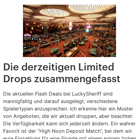
Die derzeitigen Limited
Drops zusammengefasst
Die aktuellen Flash Deals bei LuckySheriff sind
mannigfaltig und darauf ausgelegt, verschiedene
Spielertypen anzusprechen. Ich erkenne hier ein Muster
von Angeboten, die wir aktuell droppen, aber beachtet:
Die Verfügbarkeit kann sich jederzeit ändern. Ein wahrer
Favorit ist der “High Noon Deposit Match”, bei dem wir
eure Einzahlung für eine Stunde mit einem extrem hohen