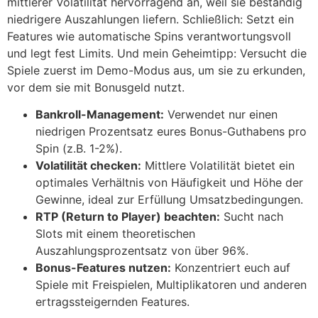
mittlerer Volatilität hervorragend an, weil sie beständig
niedrigere Auszahlungen liefern. Schließlich: Setzt ein
Features wie automatische Spins verantwortungsvoll
und legt fest Limits. Und mein Geheimtipp: Versucht die
Spiele zuerst im Demo-Modus aus, um sie zu erkunden,
vor dem sie mit Bonusgeld nutzt.
Bankroll-Management:
Verwendet nur einen
niedrigen Prozentsatz eures Bonus-Guthabens pro
Spin (z.B. 1-2%).
Volatilität checken:
Mittlere Volatilität bietet ein
optimales Verhältnis von Häufigkeit und Höhe der
Gewinne, ideal zur Erfüllung Umsatzbedingungen.
RTP (Return to Player) beachten:
Sucht nach
Slots mit einem theoretischen
Auszahlungsprozentsatz von über 96%.
Bonus-Features nutzen:
Konzentriert euch auf
Spiele mit Freispielen, Multiplikatoren und anderen
ertragssteigernden Features.