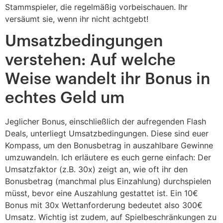
Stammspieler, die regelmäßig vorbeischauen. Ihr
versäumt sie, wenn ihr nicht achtgebt!
Umsatzbedingungen
verstehen: Auf welche
Weise wandelt ihr Bonus in
echtes Geld um
Jeglicher Bonus, einschließlich der aufregenden Flash
Deals, unterliegt Umsatzbedingungen. Diese sind euer
Kompass, um den Bonusbetrag in auszahlbare Gewinne
umzuwandeln. Ich erläutere es euch gerne einfach: Der
Umsatzfaktor (z.B. 30x) zeigt an, wie oft ihr den
Bonusbetrag (manchmal plus Einzahlung) durchspielen
müsst, bevor eine Auszahlung gestattet ist. Ein 10€
Bonus mit 30x Wettanforderung bedeutet also 300€
Umsatz. Wichtig ist zudem, auf Spielbeschränkungen zu