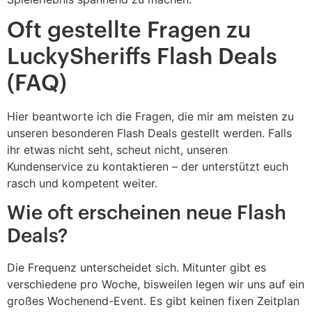
Oft gestellte Fragen zu
LuckySheriffs Flash Deals
(FAQ)
Hier beantworte ich die Fragen, die mir am meisten zu
unseren besonderen Flash Deals gestellt werden. Falls
ihr etwas nicht seht, scheut nicht, unseren
Kundenservice zu kontaktieren – der unterstützt euch
rasch und kompetent weiter.
Wie oft erscheinen neue Flash
Deals?
Die Frequenz unterscheidet sich. Mitunter gibt es
verschiedene pro Woche, bisweilen legen wir uns auf ein
großes Wochenend-Event. Es gibt keinen fixen Zeitplan