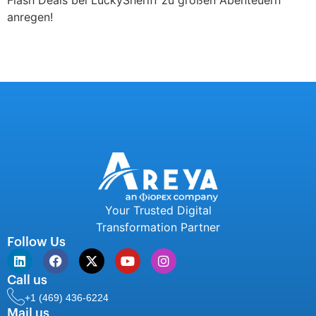
anregen!
Your Trusted Digital
Transformation Partner
Follow Us
Call us
+1 (469) 436-6224
Mail us