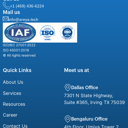
+1 (469) 436-6224
Mail us
info@areya.tech
ISO/IEC 27001:2022
ISO 45001:2018
© All rights reserved
Quick Links
Meet us at
About Us
Dallas Office
Services
7301 N State Highway,
Suite #365, Irving TX 75039
Resources
Career
Bengaluru Office
Contact Us
4th Floor, Umiya Tower 2,