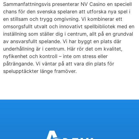
Sammanfattningsvis presenterar NV Casino en speciell
chans för den svenska spelaren att utforska nya spel i
en stillsam och trygg omgivning. Vi kombinerar ett
omsorgsfullt utvalt och innovativt spellbibliotek med en
inställning som ställer dig i centrum, allt på en grundval
av ansvarsfullt spelande. Vi har byggt en plats där
underhållning är i centrum. Här rör det om kvalitet,
nyfikenhet och kontroll – inte om stress eller
påträngande. Vi väntar på att vara din plats för
spelupptäckter länge framöver.