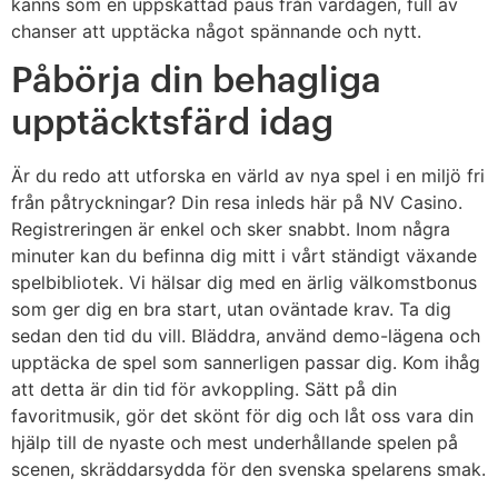
känns som en uppskattad paus från vardagen, full av
chanser att upptäcka något spännande och nytt.
Påbörja din behagliga
upptäcktsfärd idag
Är du redo att utforska en värld av nya spel i en miljö fri
från påtryckningar? Din resa inleds här på NV Casino.
Registreringen är enkel och sker snabbt. Inom några
minuter kan du befinna dig mitt i vårt ständigt växande
spelbibliotek. Vi hälsar dig med en ärlig välkomstbonus
som ger dig en bra start, utan oväntade krav. Ta dig
sedan den tid du vill. Bläddra, använd demo-lägena och
upptäcka de spel som sannerligen passar dig. Kom ihåg
att detta är din tid för avkoppling. Sätt på din
favoritmusik, gör det skönt för dig och låt oss vara din
hjälp till de nyaste och mest underhållande spelen på
scenen, skräddarsydda för den svenska spelarens smak.