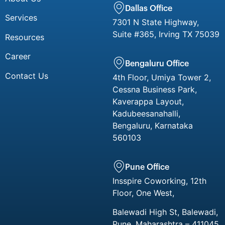
Dallas Office
Services
7301 N State Highway,
Suite #365, Irving TX 75039
Resources
Career
Bengaluru Office
Contact Us
4th Floor, Umiya Tower 2,
Cessna Business Park,
Kaverappa Layout,
Kadubeesanahalli,
Bengaluru, Karnataka
560103
Pune Office
Insspire Coworking, 12th
Floor, One West,
Balewadi High St, Balewadi,
Pune, Maharashtra – 411045