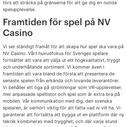
törs att sträcka på gränserna för att ge dig en nutida
spelupplevelse.
Framtiden för spel på NV
Casino
Vi ser ständigt framåt för att skapa hur spel ska vara på
NV Casino. Vårt huvudfokus för Sveriges spelare
fortsätter att vara att välja ut ett högkvalitativt, tryggt
och underhållande sortiment. Vi kommer även i
framtiden att vara bland de första att presentera de
senaste spelen från erkända och lovande leverantörer.
Vi behåller ett öga på strömningar som VR-upplevelser,
mer anpassade spellistor och spel som är extra bra på
mobilen. Vår kommunikation med dig, den svenska
spelaren, är oerhört viktig för att fatta vad ni vill ha. Vi
garanterar att fortsätta att bygga ut en plattform där ny
teknik kombineras med trygghet, och där varje stund