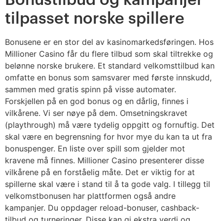
tilpasset norske spillere
Bonusene er en stor del av kasinomarkedsføringen. Hos
Millioner Casino får du flere tilbud som skal tiltrekke og
belønne norske brukere. Et standard velkomsttilbud kan
omfatte en bonus som samsvarer med første innskudd,
sammen med gratis spinn på visse automater.
Forskjellen på en god bonus og en dårlig, finnes i
vilkårene. Vi ser nøye på dem. Omsetningskravet
(playthrough) må være tydelig oppgitt og fornuftig. Det
skal være en begrensning for hvor mye du kan ta ut fra
bonuspenger. En liste over spill som gjelder mot
kravene må finnes. Millioner Casino presenterer disse
vilkårene på en forståelig måte. Det er viktig for at
spillerne skal være i stand til å ta gode valg. I tillegg til
velkomstbonusen har plattformen også andre
kampanjer. Du oppdager reload-bonuser, cashback-
tilbud og turneringer. Disse kan gi ekstra verdi og