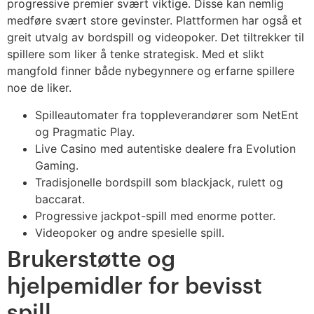
progressive premier svært viktige. Disse kan nemlig
medføre svært store gevinster. Plattformen har også et
greit utvalg av bordspill og videopoker. Det tiltrekker til
spillere som liker å tenke strategisk. Med et slikt
mangfold finner både nybegynnere og erfarne spillere
noe de liker.
Spilleautomater fra toppleverandører som NetEnt
og Pragmatic Play.
Live Casino med autentiske dealere fra Evolution
Gaming.
Tradisjonelle bordspill som blackjack, rulett og
baccarat.
Progressive jackpot-spill med enorme potter.
Videopoker og andre spesielle spill.
Brukerstøtte og
hjelpemidler for bevisst
spill