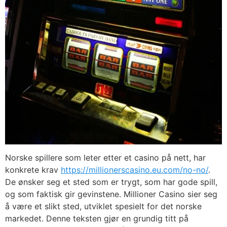
Norske spillere som leter etter et casino på nett, har
konkrete krav
https://millionerscasino.eu.com/no-no/
.
De ønsker seg et sted som er trygt, som har gode spill,
og som faktisk gir gevinstene. Millioner Casino sier seg
å være et slikt sted, utviklet spesielt for det norske
markedet. Denne teksten gjør en grundig titt på