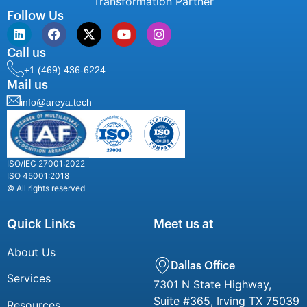
Transformation Partner
Follow Us
Call us
+1 (469) 436-6224
Mail us
info@areya.tech
ISO/IEC 27001:2022
ISO 45001:2018
© All rights reserved
Quick Links
Meet us at
About Us
Dallas Office
Services
7301 N State Highway,
Suite #365, Irving TX 75039
Resources