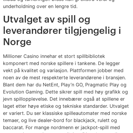
underholdning over en lengre tid.
Utvalget av spill og
leverandører tilgjengelig i
Norge
Millioner Casino innehar et stort spillbibliotek
komponert med norske spillere i tankene. De legger
vekt på kvalitet og variasjon. Plattformen jobber med
noen av de mest respekterte leverandørene i bransjen.
Blant dem har du NetEnt, Play’n GO, Pragmatic Play og
Evolution Gaming. Dette sikrer spill med høy grafikk og
jevn spillopplevelse. Det innebærer også at spillene er
laget etter høye etiske og tekniske standarder. Utvalget
er variert. Du ser klassiske spilleautomater med norske
temaer, og live dealer-bord for blackjack, rulett og
baccarat. For mange nordmenn er jackpot-spill med