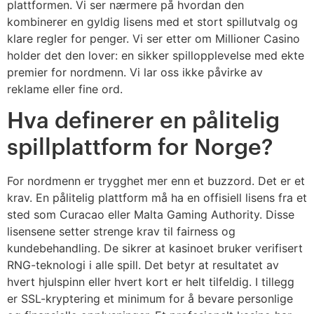
plattformen. Vi ser nærmere på hvordan den
kombinerer en gyldig lisens med et stort spillutvalg og
klare regler for penger. Vi ser etter om Millioner Casino
holder det den lover: en sikker spillopplevelse med ekte
premier for nordmenn. Vi lar oss ikke påvirke av
reklame eller fine ord.
Hva definerer en pålitelig
spillplattform for Norge?
For nordmenn er trygghet mer enn et buzzord. Det er et
krav. En pålitelig plattform må ha en offisiell lisens fra et
sted som Curacao eller Malta Gaming Authority. Disse
lisensene setter strenge krav til fairness og
kundebehandling. De sikrer at kasinoet bruker verifisert
RNG-teknologi i alle spill. Det betyr at resultatet av
hvert hjulspinn eller hvert kort er helt tilfeldig. I tillegg
er SSL-kryptering et minimum for å bevare personlige