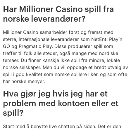
Har Millioner Casino spill fra
norske leverandører?
Millioner Casino samarbeider først og fremst med
større, internasjonale leverandører som NetEnt, Play’n
GO og Pragmatic Play. Disse produserer spill som
treffer til folk alle steder, også mange med nordiske
temaer. Du finner kanskje ikke spill fra mindre, lokale
norske selskaper. Men du vil oppdage et bredt utvalg av
spill i god kvalitet som norske spillere liker, og som ofte
har norske menyer.
Hva gjør jeg hvis jeg har et
problem med kontoen eller et
spill?
Start med å benytte live chatten på siden. Det er den