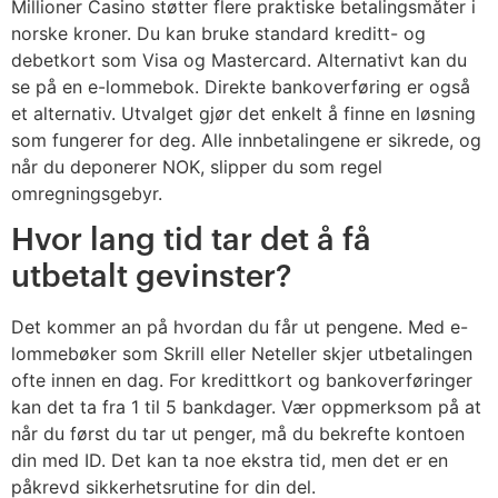
Millioner Casino støtter flere praktiske betalingsmåter i
norske kroner. Du kan bruke standard kreditt- og
debetkort som Visa og Mastercard. Alternativt kan du
se på en e-lommebok. Direkte bankoverføring er også
et alternativ. Utvalget gjør det enkelt å finne en løsning
som fungerer for deg. Alle innbetalingene er sikrede, og
når du deponerer NOK, slipper du som regel
omregningsgebyr.
Hvor lang tid tar det å få
utbetalt gevinster?
Det kommer an på hvordan du får ut pengene. Med e-
lommebøker som Skrill eller Neteller skjer utbetalingen
ofte innen en dag. For kredittkort og bankoverføringer
kan det ta fra 1 til 5 bankdager. Vær oppmerksom på at
når du først du tar ut penger, må du bekrefte kontoen
din med ID. Det kan ta noe ekstra tid, men det er en
påkrevd sikkerhetsrutine for din del.