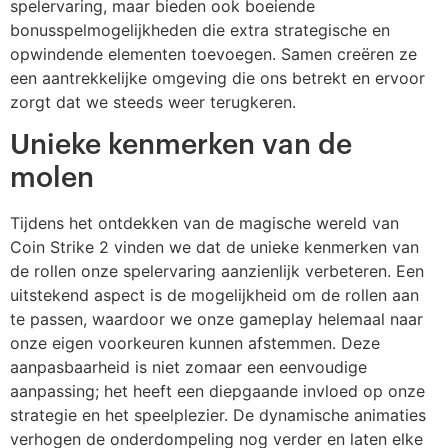
spelervaring, maar bieden ook boeiende
bonusspelmogelijkheden die extra strategische en
opwindende elementen toevoegen. Samen creëren ze
een aantrekkelijke omgeving die ons betrekt en ervoor
zorgt dat we steeds weer terugkeren.
Unieke kenmerken van de
molen
Tijdens het ontdekken van de magische wereld van
Coin Strike 2 vinden we dat de unieke kenmerken van
de rollen onze spelervaring aanzienlijk verbeteren. Een
uitstekend aspect is de mogelijkheid om de rollen aan
te passen, waardoor we onze gameplay helemaal naar
onze eigen voorkeuren kunnen afstemmen. Deze
aanpasbaarheid is niet zomaar een eenvoudige
aanpassing; het heeft een diepgaande invloed op onze
strategie en het speelplezier. De dynamische animaties
verhogen de onderdompeling nog verder en laten elke