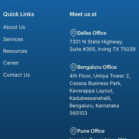
Quick Links
Meet us at
About Us
Dallas Office
Services
7301 N State Highway,
Suite #365, Irving TX 75039
Resources
Career
Bengaluru Office
Contact Us
4th Floor, Umiya Tower 2,
Cessna Business Park,
Kaverappa Layout,
Kadubeesanahalli,
Bengaluru, Karnataka
560103
Pune Office