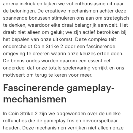
adrenalinekick en kijken we vol enthousiasme uit naar
de beloningen. De creatieve mechanismen achter deze
spannende bonussen stimuleren ons aan om strategisch
te denken, waardoor elke draai belangrijk aanvoelt. Het
draait niet alleen om geluk; we zijn actief betrokken bij
het bepalen van onze uitkomst. Deze complexiteit
onderscheidt Coin Strike 2 door een fascinerende
omgeving te creëren waarin onze keuzes ertoe doen.
De bonusrondes worden daarom een essentieel
onderdeel dat onze totale spelervaring verrijkt en ons
motiveert om terug te keren voor meer.
Fascinerende gameplay-
mechanismen
In Coin Strike 2 zijn we opgewonden over de unieke
rolfuncties die de gameplay fris en onvoorspelbaar
houden. Deze mechanismen verrijken niet alleen onze