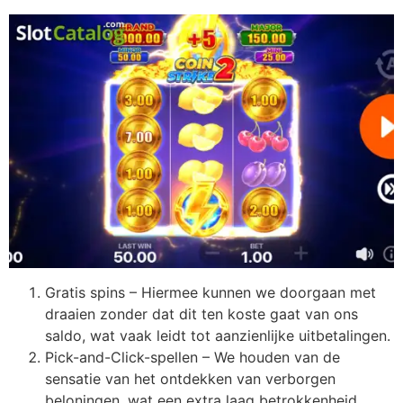
Gratis spins – Hiermee kunnen we doorgaan met
draaien zonder dat dit ten koste gaat van ons
saldo, wat vaak leidt tot aanzienlijke uitbetalingen.
Pick-and-Click-spellen – We houden van de
sensatie van het ontdekken van verborgen
beloningen, wat een extra laag betrokkenheid