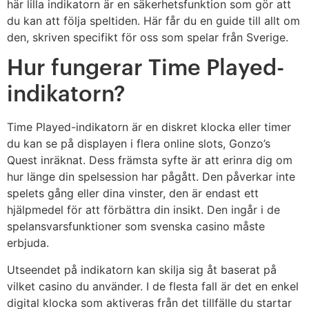
här lilla indikatorn är en säkerhetsfunktion som gör att
du kan att följa speltiden. Här får du en guide till allt om
den, skriven specifikt för oss som spelar från Sverige.
Hur fungerar Time Played-
indikatorn?
Time Played-indikatorn är en diskret klocka eller timer
du kan se på displayen i flera online slots, Gonzo’s
Quest inräknat. Dess främsta syfte är att erinra dig om
hur länge din spelsession har pågått. Den påverkar inte
spelets gång eller dina vinster, den är endast ett
hjälpmedel för att förbättra din insikt. Den ingår i de
spelansvarsfunktioner som svenska casino måste
erbjuda.
Utseendet på indikatorn kan skilja sig åt baserat på
vilket casino du använder. I de flesta fall är det en enkel
digital klocka som aktiveras från det tillfälle du startar