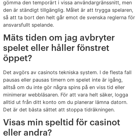
gömma den temporärt i vissa användargränssnitt, men
den är ständigt tillgänglig. Målet är att trygga spelaren,
så att ta bort den helt går emot de svenska reglerna för
ansvarsfullt spelande.
Mäts tiden om jag avbryter
spelet eller håller fönstret
öppet?
Det avgörs av casinots tekniska system. I de flesta fall
pausas eller pausas timern om spelet inte är igång,
alltså om du inte gör några spins på en viss tid eller
minimerar webbläsaren. För att vara helt säker, logga
alltid ut från ditt konto om du planerar lämna datorn.
Det är det bästa sättet att stoppa tidräkningen.
Visas min speltid för casinot
eller andra?