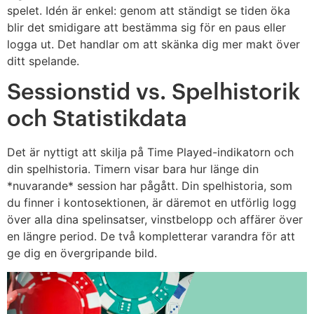
spelet. Idén är enkel: genom att ständigt se tiden öka
blir det smidigare att bestämma sig för en paus eller
logga ut. Det handlar om att skänka dig mer makt över
ditt spelande.
Sessionstid vs. Spelhistorik
och Statistikdata
Det är nyttigt att skilja på Time Played-indikatorn och
din spelhistoria. Timern visar bara hur länge din
*nuvarande* session har pågått. Din spelhistoria, som
du finner i kontosektionen, är däremot en utförlig logg
över alla dina spelinsatser, vinstbelopp och affärer över
en längre period. De två kompletterar varandra för att
ge dig en övergripande bild.