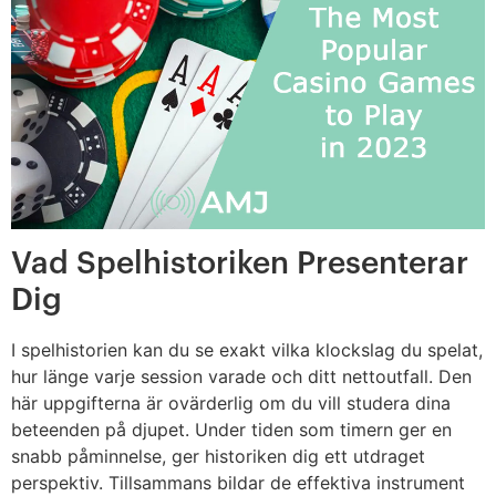
Vad Spelhistoriken Presenterar
Dig
I spelhistorien kan du se exakt vilka klockslag du spelat,
hur länge varje session varade och ditt nettoutfall. Den
här uppgifterna är ovärderlig om du vill studera dina
beteenden på djupet. Under tiden som timern ger en
snabb påminnelse, ger historiken dig ett utdraget
perspektiv. Tillsammans bildar de effektiva instrument