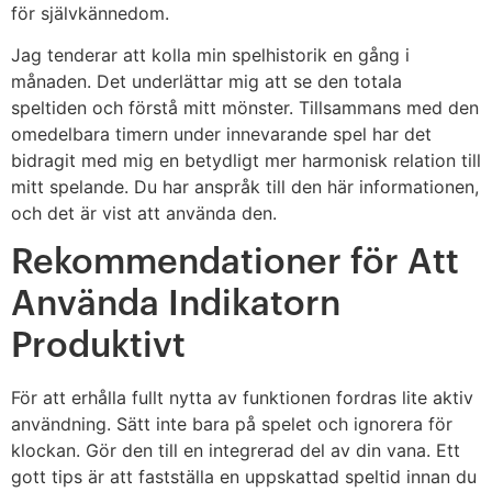
för självkännedom.
Jag tenderar att kolla min spelhistorik en gång i
månaden. Det underlättar mig att se den totala
speltiden och förstå mitt mönster. Tillsammans med den
omedelbara timern under innevarande spel har det
bidragit med mig en betydligt mer harmonisk relation till
mitt spelande. Du har anspråk till den här informationen,
och det är vist att använda den.
Rekommendationer för Att
Använda Indikatorn
Produktivt
För att erhålla fullt nytta av funktionen fordras lite aktiv
användning. Sätt inte bara på spelet och ignorera för
klockan. Gör den till en integrerad del av din vana. Ett
gott tips är att fastställa en uppskattad speltid innan du