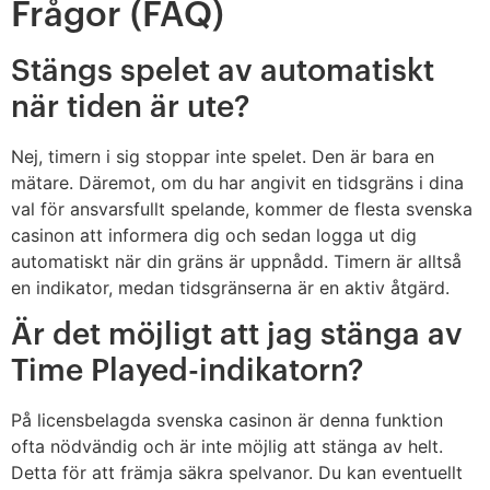
Frågor (FAQ)
Stängs spelet av automatiskt
när tiden är ute?
Nej, timern i sig stoppar inte spelet. Den är bara en
mätare. Däremot, om du har angivit en tidsgräns i dina
val för ansvarsfullt spelande, kommer de flesta svenska
casinon att informera dig och sedan logga ut dig
automatiskt när din gräns är uppnådd. Timern är alltså
en indikator, medan tidsgränserna är en aktiv åtgärd.
Är det möjligt att jag stänga av
Time Played-indikatorn?
På licensbelagda svenska casinon är denna funktion
ofta nödvändig och är inte möjlig att stänga av helt.
Detta för att främja säkra spelvanor. Du kan eventuellt