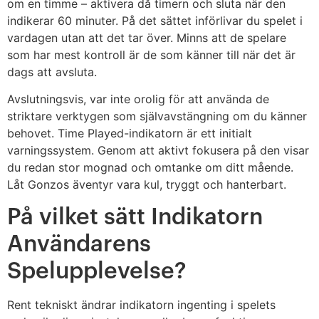
om en timme – aktivera då timern och sluta när den
indikerar 60 minuter. På det sättet införlivar du spelet i
vardagen utan att det tar över. Minns att de spelare
som har mest kontroll är de som känner till när det är
dags att avsluta.
Avslutningsvis, var inte orolig för att använda de
striktare verktygen som självavstängning om du känner
behovet. Time Played-indikatorn är ett initialt
varningssystem. Genom att aktivt fokusera på den visar
du redan stor mognad och omtanke om ditt mående.
Låt Gonzos äventyr vara kul, tryggt och hanterbart.
På vilket sätt Indikatorn
Användarens
Spelupplevelse?
Rent tekniskt ändrar indikatorn ingenting i spelets