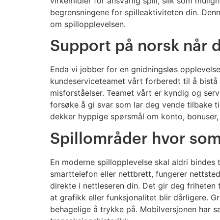
virkemidler for ansvarlig spill, slik som mul
begrensningene for spilleaktiviteten din. Denn
om spillopplevelsen.
Support på norsk når d
Enda vi jobber for en gnidningsløs opplevelse
kundeserviceteamet vårt forberedt til å bistå 
misforståelser. Teamet vårt er kyndig og service
forsøke å gi svar som lar deg vende tilbake til
dekker hyppige spørsmål om konto, bonuser, be
Spillområder hvor som
En moderne spillopplevelse skal aldri bindes 
smarttelefon eller nettbrett, fungerer nettste
direkte i nettleseren din. Det gir deg friheten 
at grafikk eller funksjonalitet blir dårligere
behagelige å trykke på. Mobilversjonen har 