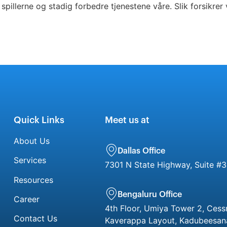
spillerne og stadig forbedre tjenestene våre. Slik forsikrer
Quick Links
Meet us at
About Us
Dallas Office
Services
7301 N State Highway, Suite #3
Resources
Bengaluru Office
Career
4th Floor, Umiya Tower 2, Cess
Contact Us
Kaverappa Layout, Kadubeesanah