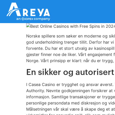
Norske spillere som søker en moderne og sik
god underholdning trenger tillit. Derfor har v
forvente. Du har et stort utvalg av kasinospill
gjester finner noe de liker. Vårt engasjement
Norge. Vårt prinsipp er klart: når du er tryg
En sikker og autoriser
I Casea Casino er trygghet og ansvar øverst
Authority. Nevnte godkjenningen forsikrer at v
informasjon. Samtlige transaksjoner er trygg
personlige persondata med diskresjon og vid
Målsetningen vår skal være å skape deg et a