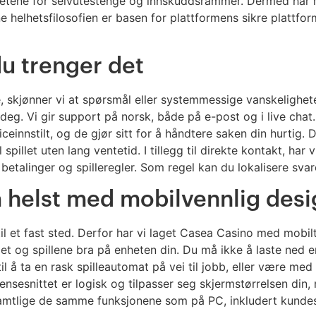
ighetene for selvutestenge og innskuddsrammer. Dermed har mu
e helhetsfilosofien er basen for plattformens sikre plattfo
u trenger det
, skjønner vi at spørsmål eller systemmessige vanskeligheter
deg. Vi gir support på norsk, både på e-post og i live chat.
innstilt, og de gjør sitt for å håndtere saken din hurtig. Din
 spillet uten lang ventetid. I tillegg til direkte kontakt, h
talinger og spilleregler. Som regel kan du lokalisere svar
 helst med mobilvennlig desi
til et fast sted. Derfor har vi laget Casea Casino med mobil
det og spillene bra på enheten din. Du må ikke å laste ned en
til å ta en rask spilleautomat på vei til jobb, eller være med
. Grensesnittet er logisk og tilpasser seg skjermstørrelsen 
samtlige de samme funksjonene som på PC, inkludert kunde