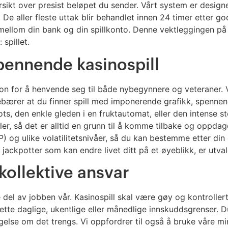
rsikt over presist beløpet du sender. Vårt system er designet
. De aller fleste uttak blir behandlet innen 24 timer etter g
mellom din bank og din spillkonto. Denne vektleggingen på r
spillet.
pennende kasinospill
isjon for å henvende seg til både nybegynnere og veteraner.
bærer at du finner spill med imponerende grafikk, spennende 
ts, den enkle gleden i en fruktautomat, eller den intense s
tler, så det er alltid en grunn til å komme tilbake og oppdag
P) og ulike volatilitetsnivåer, så du kan bestemme etter di
 jackpotter som kan endre livet ditt på et øyeblikk, er utval
kollektive ansvar
 del av jobben vår. Kasinospill skal være gøy og kontroller
sette daglige, ukentlige eller månedlige innskuddsgrenser.
gelse om det trengs. Vi oppfordrer til også å bruke våre min