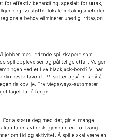
 for effektiv behandling, spesielt for uttak,
odkjenning. Vi støtter lokale betalingsmetoder
egionale behov eliminerer unødig irritasjon
 Vi jobber med ledende spillskapere som
spillopplevelser og pålitelige utfall. Velger
temningen ved et live blackjack-bord? Vi har
e din neste favoritt. Vi setter også pris på å
n egen risikovilje. Fra Megaways-automater
get laget for å fenge.
t. For å støtte deg med det, gir vi mange
 Du kan ta en avbrekk gjennom en kortvarig
ner om tid og aktivitet. Å spille skal være en