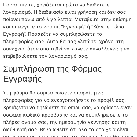
Για να μπείτε, χρειάζεται πρώτα να διαθέτετε
λογαριασμό. Η διαδικασία είναι γρήγορη και δεν σας
παίρνει πάνω από λίγα λεπτά. Μεταβείτε στην επίσημη
και επιλέγετε το κουμπί “Εγγραφή” ή “Κάνετε Τώρα
Εγγραφή”. Προσέξτε να συμπληρώσετε τα
πληροφορίες σας. Αυτό θα σας γλιτώσει χρόνο στη
συνέχεια, όταν απαιτηθεί να κάνετε συναλλαγές ή να
επιβεβαιώσετε τον λογαριασμό σας.
Συμπλήρωση της Φόρμας
Εγγραφής
Στη φόρμα θα συμπληρώσετε απαραίτητες
πληροφορίες για να ενεργοποιήσετε το προφίλ σας.
Χρειάζεται να δηλώσετε το email σας, να ορίσετε έναν
ασφαλή κωδικό πρόσβασης και να συμπληρώσετε το
πλήρες όνομα σας, την ημερομηνία γέννησης και τη
διεύθυνσή σας. Βεβαιωθείτε ότι όλα τα στοιχεία είναι
αντίστοιχα με αυτά της ταυτότητάς σας. Αυτό θα κάνει