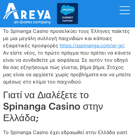
Το Spinanga Casino προσελκύει τους Έλληνες παίκτες
με μια μεγάλη συλλογή παιχνιδιών και κάποιες
εξαιρετικές προσφορές
https://sspinanga.com/el-gr/
.
Αν είστε νέος, το πρώτο πράγμα που πρέπει να κάνετε
είναι να συνδεθείτε με ασφάλεια. Σε αυτόν τον οδηγό
θα σας εξηγήσουμε πώς γίνεται, βήμα βήμα. Στόχος
μας είναι να αρχίσετε χωρίς προβλήματα και να μπείτε
αμέσως στο κλίμα του παιχνιδιού.
Γιατί να Διαλέξετε το
Spinanga Casino στην
Ελλάδα;
Το Spinanga Casino έχει εδραιωθεί στην Ελλάδα γιατί