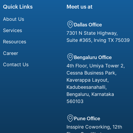
Quick Links
Meet us at
About Us
Dallas Office
Services
7301 N State Highway,
Suite #365, Irving TX 75039
Resources
Career
Bengaluru Office
Contact Us
4th Floor, Umiya Tower 2,
Cessna Business Park,
Kaverappa Layout,
Kadubeesanahalli,
Bengaluru, Karnataka
560103
Pune Office
Insspire Coworking, 12th