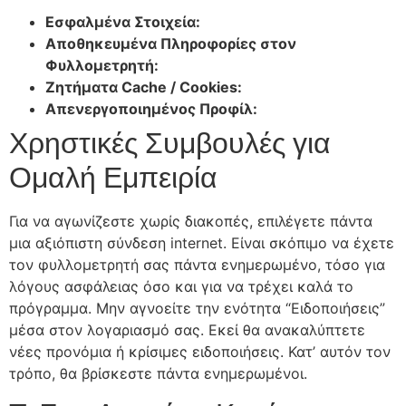
Εσφαλμένα Στοιχεία:
Αποθηκευμένα Πληροφορίες στον
Φυλλομετρητή:
Ζητήματα Cache / Cookies:
Απενεργοποιημένος Προφίλ:
Χρηστικές Συμβουλές για
Ομαλή Εμπειρία
Για να αγωνίζεστε χωρίς διακοπές, επιλέγετε πάντα
μια αξιόπιστη σύνδεση internet. Είναι σκόπιμο να έχετε
τον φυλλομετρητή σας πάντα ενημερωμένο, τόσο για
λόγους ασφάλειας όσο και για να τρέχει καλά το
πρόγραμμα. Μην αγνοείτε την ενότητα “Ειδοποιήσεις”
μέσα στον λογαριασμό σας. Εκεί θα ανακαλύπτετε
νέες προνόμια ή κρίσιμες ειδοποιήσεις. Κατ’ αυτόν τον
τρόπο, θα βρίσκεστε πάντα ενημερωμένοι.