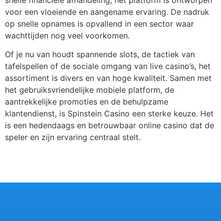
voor een vloeiende en aangename ervaring. De nadruk
op snelle opnames is opvallend in een sector waar
wachttijden nog veel voorkomen.
Of je nu van houdt spannende slots, de tactiek van
tafelspellen of de sociale omgang van live casino’s, het
assortiment is divers en van hoge kwaliteit. Samen met
het gebruiksvriendelijke mobiele platform, de
aantrekkelijke promoties en de behulpzame
klantendienst, is Spinstein Casino een sterke keuze. Het
is een hedendaags en betrouwbaar online casino dat de
speler en zijn ervaring centraal stelt.