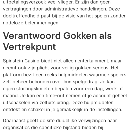
uitbetalingsverzoek veel vlieger. Er zijn dan geen
vertragingen door administratieve handelingen. Deze
doeltreffendheid past bij de visie van het spelen zonder
nodeloze belemmeringen.
Verantwoord Gokken als
Vertrekpunt
Spinstein Casino biedt niet alleen entertainment, maar
neemt ook zijn plicht voor veilig gokken serieus. Het
platform bezit een reeks hulpmiddelen waarmee spelers
zelf beheer behouden over hun spelgedrag. Je kan
eigen stortingslimieten bepalen voor een dag, week of
maand. Je kan een time-out nemen of je account geheel
uitschakelen via zelfuitsluiting. Deze hulpmiddelen
ontdekt en schakel in je gemakkelijk in de instellingen.
Daarnaast geeft de site duidelijke verwijzingen naar
organisaties die specifieke bijstand bieden bij