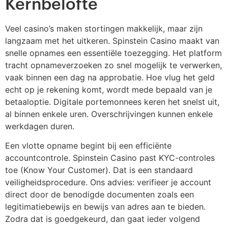
Kernbelofte
Veel casino’s maken stortingen makkelijk, maar zijn
langzaam met het uitkeren. Spinstein Casino maakt van
snelle opnames een essentiële toezegging. Het platform
tracht opnameverzoeken zo snel mogelijk te verwerken,
vaak binnen een dag na approbatie. Hoe vlug het geld
echt op je rekening komt, wordt mede bepaald van je
betaaloptie. Digitale portemonnees keren het snelst uit,
al binnen enkele uren. Overschrijvingen kunnen enkele
werkdagen duren.
Een vlotte opname begint bij een efficiënte
accountcontrole. Spinstein Casino past KYC-controles
toe (Know Your Customer). Dat is een standaard
veiligheidsprocedure. Ons advies: verifieer je account
direct door de benodigde documenten zoals een
legitimatiebewijs en bewijs van adres aan te bieden.
Zodra dat is goedgekeurd, dan gaat ieder volgend