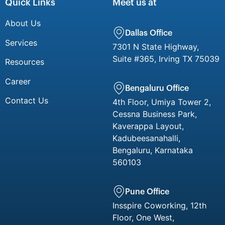
Quick Links
Meet us at
About Us
Dallas Office
Services
7301 N State Highway,
Suite #365, Irving TX 75039
Resources
Career
Bengaluru Office
Contact Us
4th Floor, Umiya Tower 2,
Cessna Business Park,
Kaverappa Layout,
Kadubeesanahalli,
Bengaluru, Karnataka
560103
Pune Office
Insspire Coworking, 12th
Floor, One West,