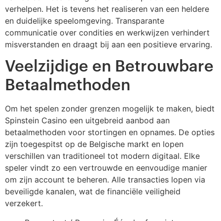
verhelpen. Het is tevens het realiseren van een heldere
en duidelijke speelomgeving. Transparante
communicatie over condities en werkwijzen verhindert
misverstanden en draagt bij aan een positieve ervaring.
Veelzijdige en Betrouwbare
Betaalmethoden
Om het spelen zonder grenzen mogelijk te maken, biedt
Spinstein Casino een uitgebreid aanbod aan
betaalmethoden voor stortingen en opnames. De opties
zijn toegespitst op de Belgische markt en lopen
verschillen van traditioneel tot modern digitaal. Elke
speler vindt zo een vertrouwde en eenvoudige manier
om zijn account te beheren. Alle transacties lopen via
beveiligde kanalen, wat de financiële veiligheid
verzekert.