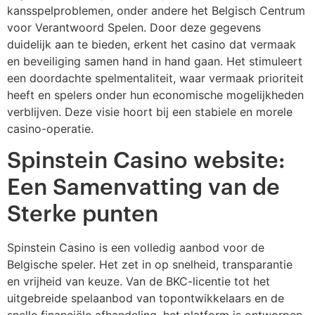
kansspelproblemen, onder andere het Belgisch Centrum
voor Verantwoord Spelen. Door deze gegevens
duidelijk aan te bieden, erkent het casino dat vermaak
en beveiliging samen hand in hand gaan. Het stimuleert
een doordachte spelmentaliteit, waar vermaak prioriteit
heeft en spelers onder hun economische mogelijkheden
verblijven. Deze visie hoort bij een stabiele en morele
casino-operatie.
Spinstein Casino website:
Een Samenvatting van de
Sterke punten
Spinstein Casino is een volledig aanbod voor de
Belgische speler. Het zet in op snelheid, transparantie
en vrijheid van keuze. Van de BKC-licentie tot het
uitgebreide spelaanbod van topontwikkelaars en de
snelle financiële afhandeling, het platform is ontworpen