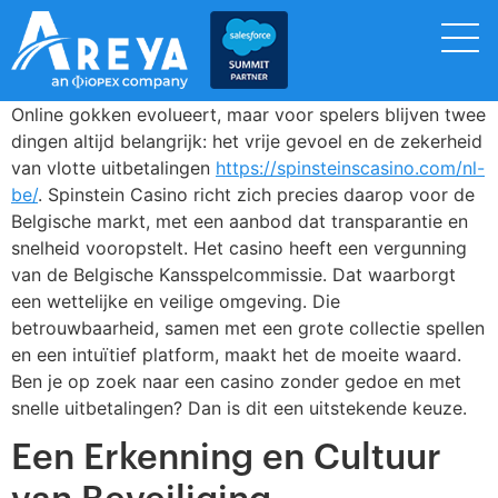
Online gokken evolueert, maar voor spelers blijven twee
dingen altijd belangrijk: het vrije gevoel en de zekerheid
van vlotte uitbetalingen
https://spinsteinscasino.com/nl-
be/
. Spinstein Casino richt zich precies daarop voor de
Belgische markt, met een aanbod dat transparantie en
snelheid vooropstelt. Het casino heeft een vergunning
van de Belgische Kansspelcommissie. Dat waarborgt
een wettelijke en veilige omgeving. Die
betrouwbaarheid, samen met een grote collectie spellen
en een intuïtief platform, maakt het de moeite waard.
Ben je op zoek naar een casino zonder gedoe en met
snelle uitbetalingen? Dan is dit een uitstekende keuze.
Een Erkenning en Cultuur