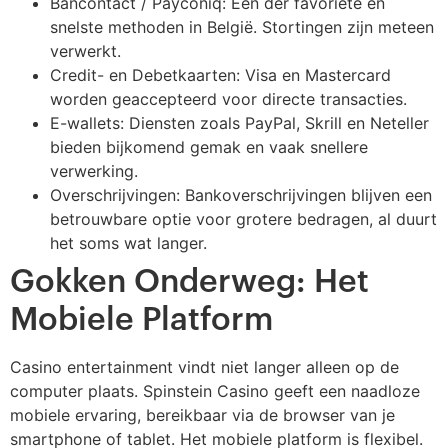
Bancontact / Payconiq: Één der favoriete en
snelste methoden in België. Stortingen zijn meteen
verwerkt.
Credit- en Debetkaarten: Visa en Mastercard
worden geaccepteerd voor directe transacties.
E-wallets: Diensten zoals PayPal, Skrill en Neteller
bieden bijkomend gemak en vaak snellere
verwerking.
Overschrijvingen: Bankoverschrijvingen blijven een
betrouwbare optie voor grotere bedragen, al duurt
het soms wat langer.
Gokken Onderweg: Het
Mobiele Platform
Casino entertainment vindt niet langer alleen op de
computer plaats. Spinstein Casino geeft een naadloze
mobiele ervaring, bereikbaar via de browser van je
smartphone of tablet. Het mobiele platform is flexibel.