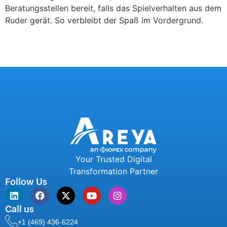
Beratungsstellen bereit, falls das Spielverhalten aus dem
Ruder gerät. So verbleibt der Spaß im Vordergrund.
Your Trusted Digital
Transformation Partner
Follow Us
Call us
+1 (469) 436-6224