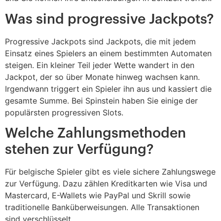
Was sind progressive Jackpots?
Progressive Jackpots sind Jackpots, die mit jedem
Einsatz eines Spielers an einem bestimmten Automaten
steigen. Ein kleiner Teil jeder Wette wandert in den
Jackpot, der so über Monate hinweg wachsen kann.
Irgendwann triggert ein Spieler ihn aus und kassiert die
gesamte Summe. Bei Spinstein haben Sie einige der
populärsten progressiven Slots.
Welche Zahlungsmethoden
stehen zur Verfügung?
Für belgische Spieler gibt es viele sichere Zahlungswege
zur Verfügung. Dazu zählen Kreditkarten wie Visa und
Mastercard, E-Wallets wie PayPal und Skrill sowie
traditionelle Banküberweisungen. Alle Transaktionen
sind verschlüsselt.