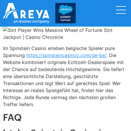
Im Spinstein Casino erleben belgische Spieler pure
Spannung
https://spinsteincasinoo.com/de-be/
. Die
Website kombiniert originale Echtzeit-Dealerspiele mit
der Chance auf bedeutende Höchstgewinne. Sie liefert
eine übersichtliche Darstellung, geschützte
Transaktionen und legt Wert auf gerechtes Spiel. Wer
Interesse an reales Spielgefühl hat, findet hier das
Richtige. Jede Runde vermag den nächsten großen
Treffer liefern.
FAQ