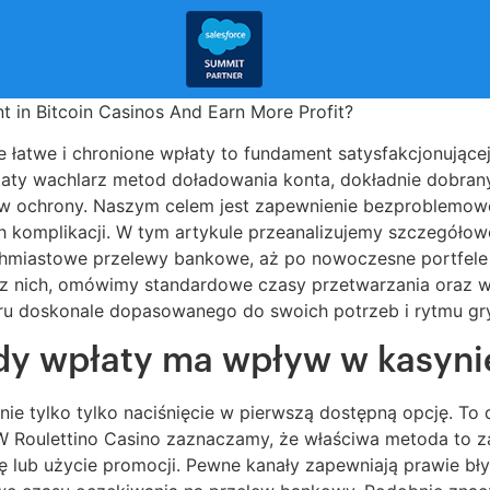
 łatwe i chronione wpłaty to fundament satysfakcjonującej
aty wachlarz metod doładowania konta, dokładnie dobra
ów ochrony. Naszym celem jest zapewnienie bezproblemow
ch komplikacji. W tym artykule przeanalizujemy szczegół
chmiastowe przelewy bankowe, aż po nowoczesne portfele e
 z nich, omówimy standardowe czasy przetwarzania oraz 
u doskonale dopasowanego do swoich potrzeb i rytmu gry
y wpłaty ma wpływ w kasynie
ie tylko tylko naciśnięcie w pierwszą dostępną opcję. To
. W Roulettino Casino zaznaczamy, że właściwa metoda to
tię lub użycie promocji. Pewne kanały zapewniają prawie b