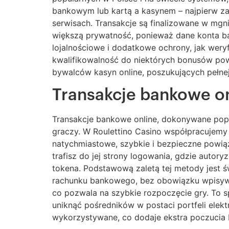
bankowym lub kartą a kasynem – najpierw zas
serwisach. Transakcje są finalizowane w mgn
większą prywatność, ponieważ dane konta ba
lojalnościowe i dodatkowe ochrony, jak wer
kwalifikowalność do niektórych bonusów pow
bywalców kasyn online, poszukujących pełnej
Transakcje bankowe on
Transakcje bankowe online, dokonywane poprz
graczy. W Roulettino Casino współpracujem
natychmiastowe, szybkie i bezpieczne powiąz
trafisz do jej strony logowania, gdzie auto
tokena. Podstawową zaletą tej metody jest 
rachunku bankowego, bez obowiązku wpisywan
co pozwala na szybkie rozpoczęcie gry. To s
uniknąć pośredników w postaci portfeli elek
wykorzystywane, co dodaje ekstra poczucia