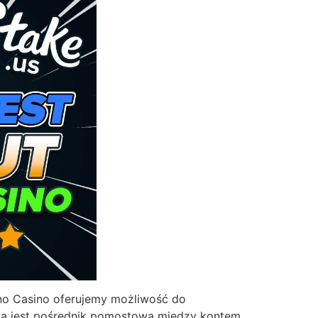
tino Casino oferujemy możliwość do
yścią jest pośrednik pomostowa między kontem