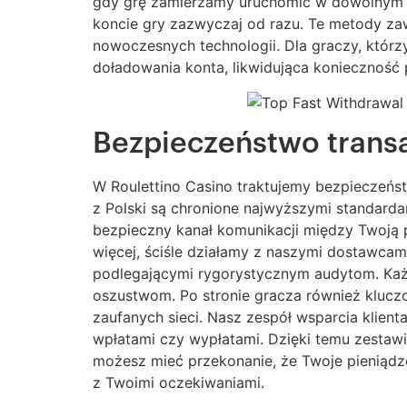
gdy grę zamierzamy uruchomić w dowolnym miej
koncie gry zazwyczaj od razu. Te metody za
nowoczesnych technologii. Dla graczy, którzy
doładowania konta, likwidująca konieczność
Bezpieczeństwo transa
W Roulettino Casino traktujemy bezpieczeńst
z Polski są chronione najwyższymi standard
bezpieczny kanał komunikacji między Twoją 
więcej, ściśle działamy z naszymi dostawcami
podlegającymi rygorystycznym audytom. Każd
oszustwom. Po stronie gracza również kluczo
zaufanych sieci. Nasz zespół wsparcia klien
wpłatami czy wypłatami. Dzięki temu zestawi
możesz mieć przekonanie, że Twoje pieniądze
z Twoimi oczekiwaniami.