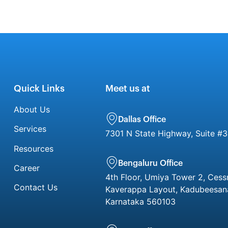
Quick Links
Meet us at
About Us
Dallas Office
Services
7301 N State Highway, Suite #3
Resources
Bengaluru Office
Career
4th Floor, Umiya Tower 2, Cess
Contact Us
Kaverappa Layout, Kadubeesanah
Karnataka 560103