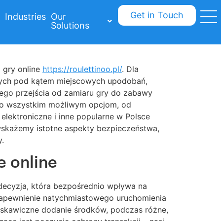
Get in Touch
Industries
Our
Solutions
 gry online
https://roulettinoo.pl/
. Dla
nych pod kątem miejscowych upodobań,
ego przejścia od zamiaru gry do zabawy
owo wszystkim możliwym opcjom, od
lektroniczne i inne popularne w Polsce
wskażemy istotne aspekty bezpieczeństwa,
.
 online
 decyzja, która bezpośrednio wpływa na
 zapewnienie natychmiastowego uruchomienia
łyskawiczne dodanie środków, podczas różne,