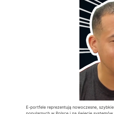
E-portfele reprezentują nowoczesne, szybkie
popularnych w Polsce i na świecie systemów,