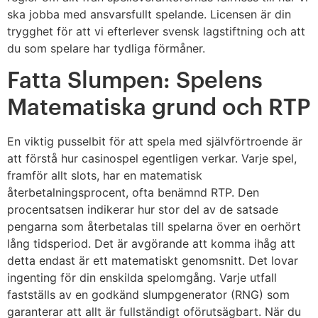
ska jobba med ansvarsfullt spelande. Licensen är din
trygghet för att vi efterlever svensk lagstiftning och att
du som spelare har tydliga förmåner.
Fatta Slumpen: Spelens
Matematiska grund och RTP
En viktig pusselbit för att spela med självförtroende är
att förstå hur casinospel egentligen verkar. Varje spel,
framför allt slots, har en matematisk
återbetalningsprocent, ofta benämnd RTP. Den
procentsatsen indikerar hur stor del av de satsade
pengarna som återbetalas till spelarna över en oerhört
lång tidsperiod. Det är avgörande att komma ihåg att
detta endast är ett matematiskt genomsnitt. Det lovar
ingenting för din enskilda spelomgång. Varje utfall
fastställs av en godkänd slumpgenerator (RNG) som
garanterar att allt är fullständigt oförutsägbart. När du