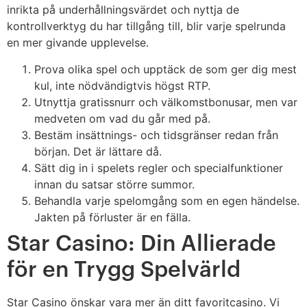
inrikta på underhållningsvärdet och nyttja de
kontrollverktyg du har tillgång till, blir varje spelrunda
en mer givande upplevelse.
Prova olika spel och upptäck de som ger dig mest
kul, inte nödvändigtvis högst RTP.
Utnyttja gratissnurr och välkomstbonusar, men var
medveten om vad du går med på.
Bestäm insättnings- och tidsgränser redan från
början. Det är lättare då.
Sätt dig in i spelets regler och specialfunktioner
innan du satsar större summor.
Behandla varje spelomgång som en egen händelse.
Jakten på förluster är en fälla.
Star Casino: Din Allierade
för en Trygg Spelvärld
Star Casino önskar vara mer än ditt favoritcasino. Vi