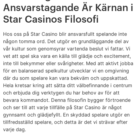
Ansvarstagande Är Kärnan i
Star Casinos Filosofi
Hos oss på Star Casino blir ansvarsfullt spelande inte
någon tomma ord. Det utgör en grundläggande del av
vår kultur som genomsyrar vartenda beslut vi fattar. Vi
vet att spel ska vara en källa till glädje och excitement,
inte till bekymmer eller svårigheter. Med att aktivt jobba
för en balanserad spelkultur utvecklar vi en omgivning
där du som spelare kan vara bekväm och uppskattad.
Hela kretsar kring att sätta ditt välbefinnande i centrum
och erbjuda dig verktygen du har behov av för att
bevara kommandot. Denna filosofin bygger förtroende
och ser till att varje tillfälle på Star Casino är något
gynnsamt och glädjefyllt. En skyddad spelare utgör en
tillfredsställd spelare, och detta är det vi strävar efter
varje dag.