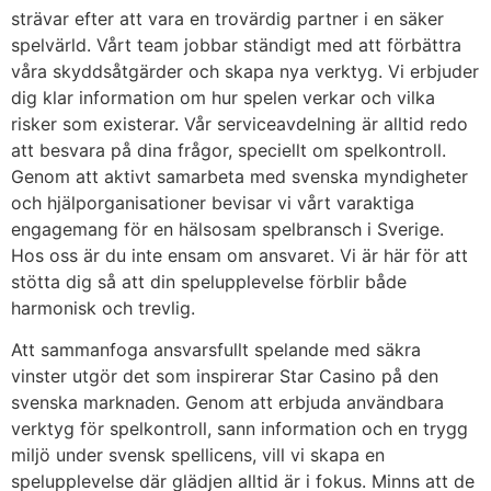
strävar efter att vara en trovärdig partner i en säker
spelvärld. Vårt team jobbar ständigt med att förbättra
våra skyddsåtgärder och skapa nya verktyg. Vi erbjuder
dig klar information om hur spelen verkar och vilka
risker som existerar. Vår serviceavdelning är alltid redo
att besvara på dina frågor, speciellt om spelkontroll.
Genom att aktivt samarbeta med svenska myndigheter
och hjälporganisationer bevisar vi vårt varaktiga
engagemang för en hälsosam spelbransch i Sverige.
Hos oss är du inte ensam om ansvaret. Vi är här för att
stötta dig så att din spelupplevelse förblir både
harmonisk och trevlig.
Att sammanfoga ansvarsfullt spelande med säkra
vinster utgör det som inspirerar Star Casino på den
svenska marknaden. Genom att erbjuda användbara
verktyg för spelkontroll, sann information och en trygg
miljö under svensk spellicens, vill vi skapa en
spelupplevelse där glädjen alltid är i fokus. Minns att de