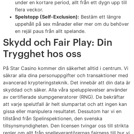
under en kortare period, allt från ett dygn upp till
flera veckor.
Spelstopp (Self-Exclusion):
Bestäm ett längre
uppehåll på sex månader eller mer om du behöver
en rejäl paus från allt spelande.
Skydd och Fair Play: Din
Trygghet hos oss
På Star Casino kommer din säkerhet alltid i centrum. Vi
säkrar alla dina personuppgifter och transaktioner med
avancerad krypteringsteknik. Det innebär att din data är
skyddad och säker. Alla våra spelupplevelser använder
av certifierade slumpgeneratorer (RNG). De bekräftar
att varje spelutfall är helt slumpartat och att ingen kan
gissa eller manipulera resultatet. Dessutom har vi en
tillstånd från Spelinspektionen, den svenska
tillsynsmyndigheten. Den licensen tvingar oss till strikta
regler om allt från spelleverantörernas fairness till hur vi