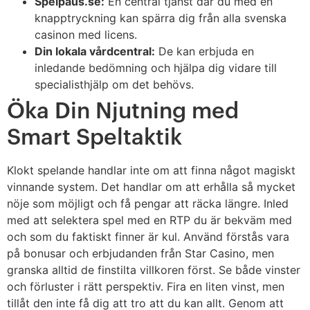
Spelpaus.se:
En central tjänst där du med en
knapptryckning kan spärra dig från alla svenska
casinon med licens.
Din lokala vårdcentral:
De kan erbjuda en
inledande bedömning och hjälpa dig vidare till
specialisthjälp om det behövs.
Öka Din Njutning med
Smart Speltaktik
Klokt spelande handlar inte om att finna något magiskt
vinnande system. Det handlar om att erhålla så mycket
nöje som möjligt och få pengar att räcka längre. Inled
med att selektera spel med en RTP du är bekväm med
och som du faktiskt finner är kul. Använd förstås vara
på bonusar och erbjudanden från Star Casino, men
granska alltid de finstilta villkoren först. Se både vinster
och förluster i rätt perspektiv. Fira en liten vinst, men
tillåt den inte få dig att tro att du kan allt. Genom att