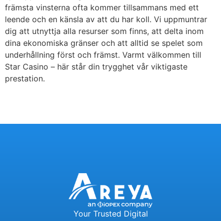
främsta vinsterna ofta kommer tillsammans med ett
leende och en känsla av att du har koll. Vi uppmuntrar
dig att utnyttja alla resurser som finns, att delta inom
dina ekonomiska gränser och att alltid se spelet som
underhållning först och främst. Varmt välkommen till
Star Casino – här står din trygghet vår viktigaste
prestation.
Your Trusted Digital