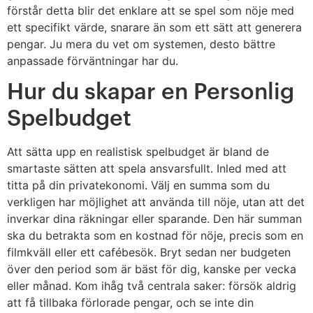
förstår detta blir det enklare att se spel som nöje med
ett specifikt värde, snarare än som ett sätt att generera
pengar. Ju mera du vet om systemen, desto bättre
anpassade förväntningar har du.
Hur du skapar en Personlig
Spelbudget
Att sätta upp en realistisk spelbudget är bland de
smartaste sätten att spela ansvarsfullt. Inled med att
titta på din privatekonomi. Välj en summa som du
verkligen har möjlighet att använda till nöje, utan att det
inverkar dina räkningar eller sparande. Den här summan
ska du betrakta som en kostnad för nöje, precis som en
filmkväll eller ett cafébesök. Bryt sedan ner budgeten
över den period som är bäst för dig, kanske per vecka
eller månad. Kom ihåg två centrala saker: försök aldrig
att få tillbaka förlorade pengar, och se inte din