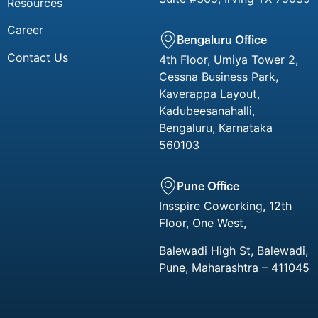
Resources
Career
Bengaluru Office
Contact Us
4th Floor, Umiya Tower 2,
Cessna Business Park,
Kaverappa Layout,
Kadubeesanahalli,
Bengaluru, Karnataka
560103
Pune Office
Insspire Coworking, 12th
Floor, One West,
Balewadi High St, Balewadi,
Pune, Maharashtra – 411045