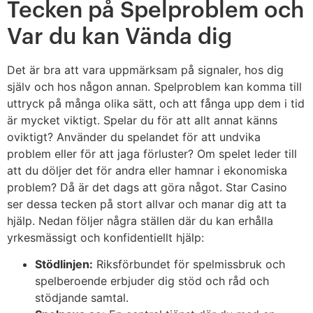
Tecken på Spelproblem och
Var du kan Vända dig
Det är bra att vara uppmärksam på signaler, hos dig
själv och hos någon annan. Spelproblem kan komma till
uttryck på många olika sätt, och att fånga upp dem i tid
är mycket viktigt. Spelar du för att allt annat känns
oviktigt? Använder du spelandet för att undvika
problem eller för att jaga förluster? Om spelet leder till
att du döljer det för andra eller hamnar i ekonomiska
problem? Då är det dags att göra något. Star Casino
ser dessa tecken på stort allvar och manar dig att ta
hjälp. Nedan följer några ställen där du kan erhålla
yrkesmässigt och konfidentiellt hjälp:
Stödlinjen:
Riksförbundet för spelmissbruk och
spelberoende erbjuder dig stöd och råd och
stödjande samtal.