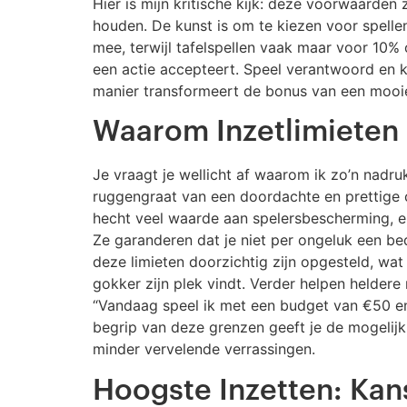
Hier is mijn kritische kijk: deze voorwaarde
houden. De kunst is om te kiezen voor spelle
mee, terwijl tafelspellen vaak maar voor 10%
een actie accepteert. Speel verantwoord en k
manier transformeert de bonus van een mooie 
Waarom Inzetlimieten 
Je vraagt je wellicht af waarom ik zo’n nadru
ruggengraat van een doordachte en prettige 
hecht veel waarde aan spelersbescherming, en r
Ze garanderen dat je niet per ongeluk een bed
deze limieten doorzichtig zijn opgesteld, wat
gokker zijn plek vindt. Verder helpen heldere
“Vandaag speel ik met een budget van €50 en b
begrip van deze grenzen geeft je de mogelijk
minder vervelende verrassingen.
Hoogste Inzetten: Kan