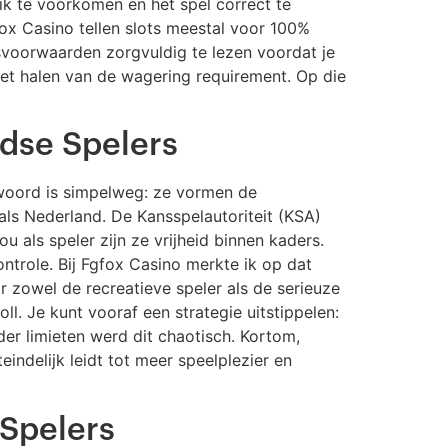
ik te voorkomen en het spel correct te
fox Casino tellen slots meestal voor 100%
usvoorwaarden zorgvuldig te lezen voordat je
het halen van de wagering requirement. Op die
ndse Spelers
ntwoord is simpelweg: ze vormen de
ls Nederland. De Kansspelautoriteit (KSA)
u als speler zijn ze vrijheid binnen kaders.
ontrole. Bij Fgfox Casino merkte ik op dat
r zowel de recreatieve speler als de serieuze
l. Je kunt vooraf een strategie uitstippelen:
der limieten werd dit chaotisch. Kortom,
ndelijk leidt tot meer speelplezier en
 Spelers