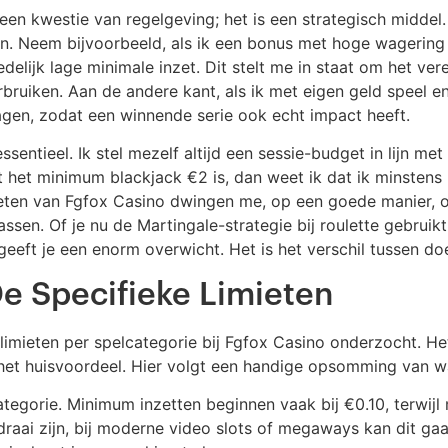
 een kwestie van regelgeving; het is een strategisch middel.
ten. Neem bijvoorbeeld, als ik een bonus met hoge wagerin
redelijk lage minimale inzet. Dit stelt me in staat om het
rbruiken. Aan de andere kant, als ik met eigen geld speel en
gen, zodat een winnende serie ook echt impact heeft.
entieel. Ik stel mezelf altijd een sessie-budget in lijn me
t het minimum blackjack €2 is, dan weet ik dat ik minstens 
ieten van Fgfox Casino dwingen me, op een goede manier, 
passen. Of je nu de Martingale-strategie bij roulette gebrui
 geeft je een enorm overwicht. Het is het verschil tussen d
e Specifieke Limieten
 limieten per spelcategorie bij Fgfox Casino onderzocht. H
n het huisvoordeel. Hier volgt een handige opsomming van w
ategorie. Minimum inzetten beginnen vaak bij €0.10, terwij
 draai zijn, bij moderne video slots of megaways kan dit ga