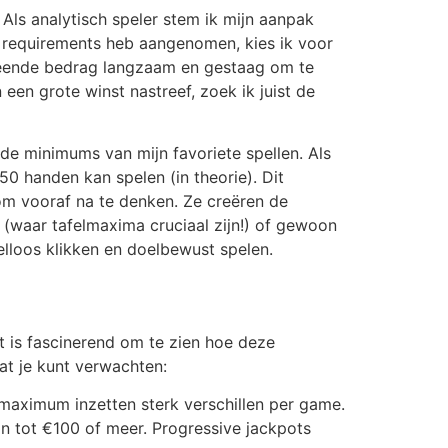
 Als analytisch speler stem ik mijn aanpak
g requirements heb aangenomen, kies ik voor
 vereende bedrag langzaam en gestaag om te
 een grote winst nastreef, zoek ik juist de
t de minimums van mijn favoriete spellen. Als
50 handen kan spelen (in theorie). Dit
om vooraf na te denken. Ze creëren de
kt (waar tafelmaxima cruciaal zijn!) of gewoon
oelloos klikken en doelbewust spelen.
et is fascinerend om te zien hoe deze
at je kunt verwachten:
l maximum inzetten sterk verschillen per game.
an tot €100 of meer. Progressive jackpots