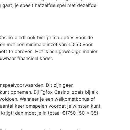
 gaat; je speelt hetzelfde spel met dezelfde
Casino biedt ook hier prima opties voor de
wielen met een minimale inzet van €0.50 voor
oeft te beroven. Het is een geweldige manier
uwbaar financieel kader.
mspeelvoorwaarden. Dit zijn geen
unt opnemen. Bij Fgfox Casino, zoals bij elk
 voldoen. Wanneer je een welkomstbonus of
aantal keer omspelen voordat je winsten kunt
rijgt; dan moet je in totaal €1750 (50 x 35)