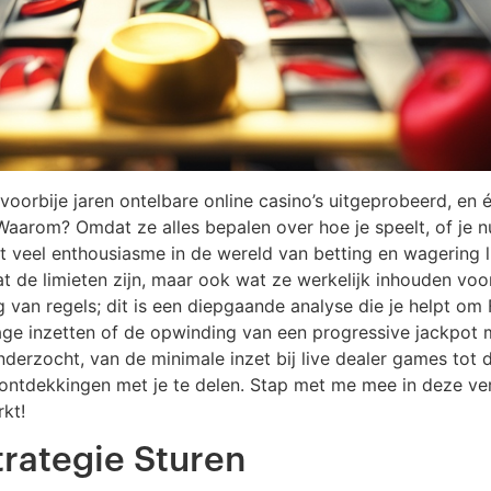
voorbije jaren ontelbare online casino’s uitgeprobeerd, en éé
 Waarom? Omdat ze alles bepalen over hoe je speelt, of je 
 veel enthousiasme in de wereld van betting en wagering li
 wat de limieten zijn, maar ook wat ze werkelijk inhouden v
van regels; dit is een diepgaande analyse die je helpt om 
lage inzetten of de opwinding van een progressive jackpot
 onderzocht, van de minimale inzet bij live dealer games to
 ontdekkingen met je te delen. Stap met me mee in deze ve
kt!
trategie Sturen