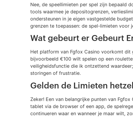
Nee, de speellimieten per spel zijn bepaald 
tools waarmee je depositogrenzen, verlieslimiet
ondersteunen in je eigen vastgestelde budget
grenzen te toepassen: de spel-limieten voor j
Wat gebeurt er Gebeurt Er
Het platform van Fgfox Casino voorkomt dit 
bijvoorbeeld €100 wilt spelen op een roulette
veiligheidsfunctie die ik ontzettend waardee
storingen of frustratie.
Gelden de Limieten hetze
Zeker! Een van belangrijke punten van Fgfox C
tablet via de browser of een app, de spelregel
continueren waar en wanneer je maar wilt, z