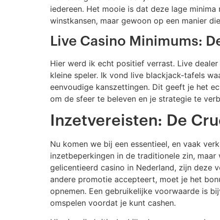
iedereen. Het mooie is dat deze lage minima 
winstkansen, maar gewoon op een manier die
Live Casino Minimums: De
Hier werd ik echt positief verrast. Live dea
kleine speler. Ik vond live blackjack-tafels w
eenvoudige kanszettingen. Dit geeft je het ec
om de sfeer te beleven en je strategie te ver
Inzetvereisten: De Cru
Nu komen we bij een essentieel, en vaak ver
inzetbeperkingen in de traditionele zin, maa
gelicentieerd casino in Nederland, zijn dez
andere promotie accepteert, moet je het bon
opnemen. Een gebruikelijke voorwaarde is bij
omspelen voordat je kunt cashen.