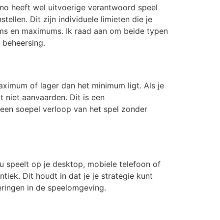
ino heeft wel uitvoerige verantwoord speel
ellen. Dit zijn individuele limieten die je
mums en maximums. Ik raad aan om beide typen
e beheersing.
ximum of lager dan het minimum ligt. Als je
t niet aanvaarden. Dit is een
 een soepel verloop van het spel zonder
u speelt op je desktop, mobiele telefoon of
iek. Dit houdt in dat je je strategie kunt
ringen in de speelomgeving.