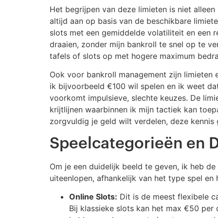
Het begrijpen van deze limieten is niet alleen
altijd aan op basis van de beschikbare limie
slots met een gemiddelde volatiliteit en een 
draaien, zonder mijn bankroll te snel op te ve
tafels of slots op met hogere maximum bedra
Ook voor bankroll management zijn limieten ess
ik bijvoorbeeld €100 wil spelen en ik weet da
voorkomt impulsieve, slechte keuzes. De lim
krijtlijnen waarbinnen ik mijn tactiek kan toe
zorgvuldig je geld wilt verdelen, deze kennis
Speelcategorieën en D
Om je een duidelijk beeld te geven, ik heb de
uiteenlopen, afhankelijk van het type spel e
Online Slots:
Dit is de meest flexibele c
Bij klassieke slots kan het max €50 per