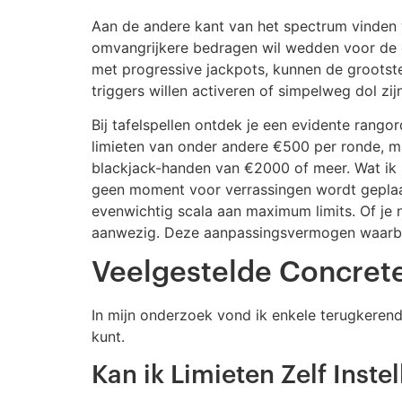
Aan de andere kant van het spectrum vinden w
omvangrijkere bedragen wil wedden voor de ge
met progressive jackpots, kunnen de grootste 
triggers willen activeren of simpelweg dol zij
Bij tafelspellen ontdek je een evidente rango
limieten van onder andere €500 per ronde, ma
blackjack-handen van €2000 of meer. Wat ik hi
geen moment voor verrassingen wordt geplaatst
evenwichtig scala aan maximum limits. Of je 
aanwezig. Deze aanpassingsvermogen waarborg
Veelgestelde Concrete
In mijn onderzoek vond ik enkele terugkerend
kunt.
Kan ik Limieten Zelf Instel