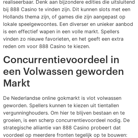
realiseerbaar. Denk aan bijzondere edities die uitsluitend
bij 888 Casino te vinden zijn. Dit kunnen slots met een
Hollands thema zijn, of games die zijn aangepast op
lokale speelgewoontes. Een diverser en unieker aanbod
is een effectief wapen in een volle markt. Spellers
vinden zo nieuwe favorieten, en het geeft een extra
reden om voor 888 Casino te kiezen.
Concurrentievoordeel in
een Volwassen geworden
Markt
De Nederlandse online gokmarkt is vlot volwassen
geworden. Spellers kunnen te kiezen uit tientallen
vergunninghouders. Om hier te blijven bestaan en te
groeien, is een scherp concurrentievoordeel nodig. De
strategische alliantie van 888 Casino probeert dat
voordeel op meerdere fronten tegelijk op te bouwen: