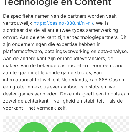
Technologie en Content
De specifieke namen van de partners worden vaak
vertrouwelijk
https://casino-888.nl/nl-nl/
. Wel is
zichtbaar dat de alliantie twee types samenwerking
omvat. Aan de ene kant zijn er technologiepartners. Dit
zijn ondernemingen die expertise hebben in
platformsoftware, betalingsverwerking en data-analyse.
Aan de andere kant zijn er inhoudleveranciers, de
makers van de bekende casinospellen. Door een band
aan te gaan met leidende game studios, van
internationaal tot wellicht Nederlands, kan 888 Casino
een groter en exclusiever aanbod van slots en live
dealer games aanbieden. Deze mix geeft een impuls aan
zowel de achterkant – veiligheid en stabiliteit – als de
voorkant – het vermaak zelf.