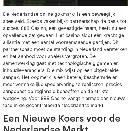
De Nederlandse online gokmarkt is een beweeglijk
speelveld. Steeds vaker blijkt partnerschap de basis tot
succes. 888 Casino, een gevestigde naam, heeft nu een
opvallende zet gedaan. Het casino sloot een krachtige
alliantie met een aantal vooraanstaande partijen. Dit
partnerschap moet de standing in Nederland versterken
en het aanbod voor spelers vergroten. De
samenwerking gaat met technologische giganten en
inhoudleveranciers. Die mix wijst op een uitgebreide
aanpak. Het oogmerk is een betere, beschermde en
meer vermakelijke speelervaring te realiseren, precies
aangepast op regionale behoeften en de strikte
wetgeving. Voor 888 Casino vangt hiermee een nieuwe
fase in de gecontroleerde Nederlandse markt.
Een Nieuwe Koers voor de
Nederlandse Markt