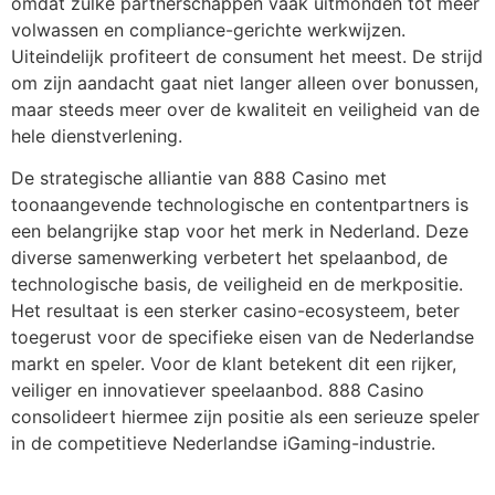
omdat zulke partnerschappen vaak uitmonden tot meer
volwassen en compliance-gerichte werkwijzen.
Uiteindelijk profiteert de consument het meest. De strijd
om zijn aandacht gaat niet langer alleen over bonussen,
maar steeds meer over de kwaliteit en veiligheid van de
hele dienstverlening.
De strategische alliantie van 888 Casino met
toonaangevende technologische en contentpartners is
een belangrijke stap voor het merk in Nederland. Deze
diverse samenwerking verbetert het spelaanbod, de
technologische basis, de veiligheid en de merkpositie.
Het resultaat is een sterker casino-ecosysteem, beter
toegerust voor de specifieke eisen van de Nederlandse
markt en speler. Voor de klant betekent dit een rijker,
veiliger en innovatiever speelaanbod. 888 Casino
consolideert hiermee zijn positie als een serieuze speler
in de competitieve Nederlandse iGaming-industrie.