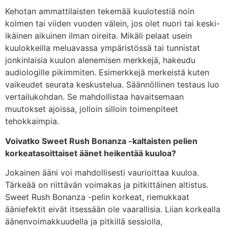
Kehotan ammattilaisten tekemää kuulotestiä noin
kolmen tai viiden vuoden välein, jos olet nuori tai keski-
ikäinen aikuinen ilman oireita. Mikäli pelaat usein
kuulokkeilla meluavassa ympäristössä tai tunnistat
jonkinlaisia kuulon alenemisen merkkejä, hakeudu
audiologille pikimmiten. Esimerkkejä merkeistä kuten
vaikeudet seurata keskustelua. Säännöllinen testaus luo
vertailukohdan. Se mahdollistaa havaitsemaan
muutokset ajoissa, jolloin silloin toimenpiteet
tehokkaimpia.
Voivatko Sweet Rush Bonanza -kaltaisten pelien
korkeatasoittaiset äänet heikentää kuuloa?
Jokainen ääni voi mahdollisesti vaurioittaa kuuloa.
Tärkeää on riittävän voimakas ja pitkittäinen altistus.
Sweet Rush Bonanza -pelin korkeat, riemukkaat
ääniefektit eivät itsessään ole vaarallisia. Liian korkealla
äänenvoimakkuudella ja pitkillä sessiolla,