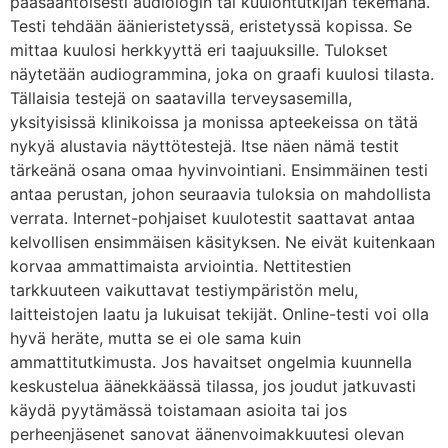
pääsääntöisesti audiologin tai kuulontutkijan tekemänä.
Testi tehdään äänieristetyssä, eristetyssä kopissa. Se
mittaa kuulosi herkkyyttä eri taajuuksille. Tulokset
näytetään audiogrammina, joka on graafi kuulosi tilasta.
Tällaisia testejä on saatavilla terveysasemilla,
yksityisissä klinikoissa ja monissa apteekeissa on tätä
nykyä alustavia näyttötestejä. Itse näen nämä testit
tärkeänä osana omaa hyvinvointiani. Ensimmäinen testi
antaa perustan, johon seuraavia tuloksia on mahdollista
verrata. Internet-pohjaiset kuulotestit saattavat antaa
kelvollisen ensimmäisen käsityksen. Ne eivät kuitenkaan
korvaa ammattimaista arviointia. Nettitestien
tarkkuuteen vaikuttavat testiympäristön melu,
laitteistojen laatu ja lukuisat tekijät. Online-testi voi olla
hyvä heräte, mutta se ei ole sama kuin
ammattitutkimusta. Jos havaitset ongelmia kuunnella
keskustelua äänekkäässä tilassa, jos joudut jatkuvasti
käydä pyytämässä toistamaan asioita tai jos
perheenjäsenet sanovat äänenvoimakkuutesi olevan