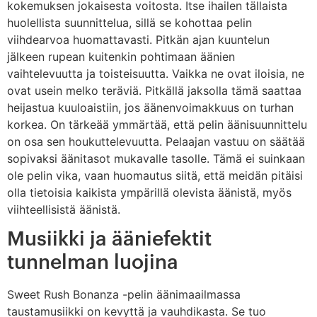
kokemuksen jokaisesta voitosta. Itse ihailen tällaista
huolellista suunnittelua, sillä se kohottaa pelin
viihdearvoa huomattavasti. Pitkän ajan kuuntelun
jälkeen rupean kuitenkin pohtimaan äänien
vaihtelevuutta ja toisteisuutta. Vaikka ne ovat iloisia, ne
ovat usein melko teräviä. Pitkällä jaksolla tämä saattaa
heijastua kuuloaistiin, jos äänenvoimakkuus on turhan
korkea. On tärkeää ymmärtää, että pelin äänisuunnittelu
on osa sen houkuttelevuutta. Pelaajan vastuu on säätää
sopivaksi äänitasot mukavalle tasolle. Tämä ei suinkaan
ole pelin vika, vaan huomautus siitä, että meidän pitäisi
olla tietoisia kaikista ympärillä olevista äänistä, myös
viihteellisistä äänistä.
Musiikki ja ääniefektit
tunnelman luojina
Sweet Rush Bonanza -pelin äänimaailmassa
taustamusiikki on kevyttä ja vauhdikasta. Se tuo