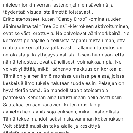
mieleen jonkin verran lastenohjelmien sävelmiä ja
täydentää visuaalista ilmettä loistavasti.
Erikoistehosteet, kuten “Candy Drop” -ominaisuuden
äänimaailma tai “Free Spins” -kierroksen aktivoituminen,
ovat selvästi erottuvia. Ne palvelevat äänimerkkeinä. Ne
kertovat pelaajalle oleellisista tapahtumista ilman, että
ruutua on seurattava jatkuvasti. Tällainen toteutus on
nerokasta ja käyttäjäystävällistä. Usein huomaan, että
nämä tehosteet ovat äänellisesti voimakkaampia. Ne
voivat yllättää, mikäli äänenvoimakkuus on korkealla.
Tämä on yleinen ilmiö monissa uusissa peleissä, joissa
keskeisiä ilmoituksia halutaan tuoda esiin. Pelaajan on
hyvä tietää tämä. Se mahdollistaa tietoisempia
päätöksiä. Kehotan aina tutustumaan pelin asetuksiin.
Säätäkää eri äänikanavien, kuten musiikin ja
ääniefektien, äänitasoja erikseen, mikäli mahdollista.
Tämä tekee mahdolliseksi mukavamman kokemuksen.
Voit säätää musiikin taka-alalle ja keskittyä