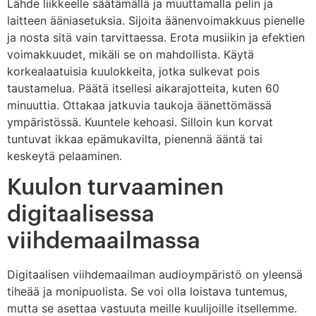
Lähde liikkeelle säätämällä ja muuttamalla pelin ja
laitteen ääniasetuksia. Sijoita äänenvoimakkuus pienelle
ja nosta sitä vain tarvittaessa. Erota musiikin ja efektien
voimakkuudet, mikäli se on mahdollista. Käytä
korkealaatuisia kuulokkeita, jotka sulkevat pois
taustamelua. Päätä itsellesi aikarajotteita, kuten 60
minuuttia. Ottakaa jatkuvia taukoja äänettömässä
ympäristössä. Kuuntele kehoasi. Silloin kun korvat
tuntuvat ikkaa epämukavilta, pienennä ääntä tai
keskeytä pelaaminen.
Kuulon turvaaminen
digitaalisessa
viihdemaailmassa
Digitaalisen viihdemaailman audioympäristö on yleensä
tiheää ja monipuolista. Se voi olla loistava tuntemus,
mutta se asettaa vastuuta meille kuulijoille itsellemme.