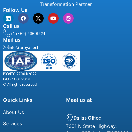
Transformation Partner
Follow Us
Call us
+1 (469) 436-6224
Mail us
info@areya.tech
ISO/IEC 27001:2022
ISO 45001:2018
© All rights reserved
Quick Links
Meet us at
About Us
Dallas Office
Services
7301 N State Highway,