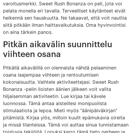
varoitusmerkki. Sweet Rush Bonanza on peli, jota voi
pelata monella eri tavalla. Terveelliset käytänteet eivät
heikennä sen hauskuutta. Ne takaavat, että voit nauttia
siitä pitkään ilman haittavaikutuksia. Oma hyvinvointisi
on aina tärkein panos.
Pitkän aikavälin suunnittelu
viihteen osana
Pitkällä aikavälillä on olennaista nähdä pelaaminen
osana laajempaa viihteen ja rentoutumisen
kokonaisuutta. Vaihtele aktiviteettejasi. Sweet Rush
Bonanza -pelin iloisten äänien jälkeen voit valita
hiljaisemman aktiviteetin. Lue kirjaa tai kävele
luonnossa. Tämä antaa aisteillesi monipuolista
stimulaatiota ja lepoa. Mieti myös “äänipäiväkirjan”
pitämistä. Kirjaa ylös, milloin kuulit epämukavia oireita
ja missä tilanteissa. Tämä voi auttaa sinua tunnistamaan
toistuvia tekijöitä. Lopuksi kerro tämä tieto perheen ja