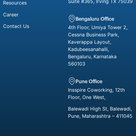
Suite #365, Irving TX 75039
Resources
Career
Bengaluru Office
Contact Us
4th Floor, Umiya Tower 2,
Cessna Business Park,
Kaverappa Layout,
Kadubeesanahalli,
Bengaluru, Karnataka
560103
Pune Office
Insspire Coworking, 12th
Floor, One West,
Balewadi High St, Balewadi,
Pune, Maharashtra – 411045