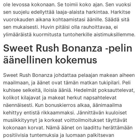
ole levossa kokonaan. Se toimii koko ajan. Sen vuoksi
sen suojelu edellyttää laaja-alaista harkintaa. Harkitse
vuorokauden aikana kohtaamistasi äänille. Säädä sitä
sen mukaisesti. Huvin pitäisi olla rauhoittavaa, ei
ylimääräistä kuormitusta tuntoherkille aistimuksillemme.
Sweet Rush Bonanza -pelin
äänellinen kokemus
Sweet Rush Bonanza johdattaa pelaajan makean aiheen
maailmaan, ja äänet ovat tämän matkan tukipilari. Peli
kuhisee selkeitä, iloisia ääniä. Hedelmät poksauttelevat,
kolikot kilajavat ja makeat herkut napsahtelevat
näennäisesti. Kun bonuskierros alkaa, äänimaailma
kehittyy entistä rikkaammaksi. Jännittävän kuuloiset
musiikkityynyt ja korkeat voittoilmoitukset täyttävät
kokonaan korvat. Nämä äänet on laadittu herättämään
positiivisia tuntemuksia ja luomaan palkitsevan