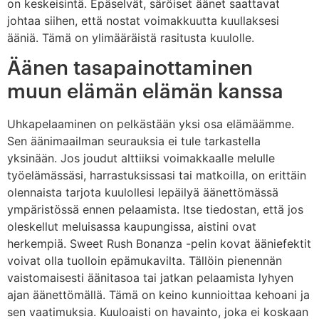
on keskeisintä. Epäselvät, säröiset äänet saattavat
johtaa siihen, että nostat voimakkuutta kuullaksesi
ääniä. Tämä on ylimääräistä rasitusta kuulolle.
Äänen tasapainottaminen
muun elämän elämän kanssa
Uhkapelaaminen on pelkästään yksi osa elämäämme.
Sen äänimaailman seurauksia ei tule tarkastella
yksinään. Jos joudut alttiiksi voimakkaalle melulle
työelämässäsi, harrastuksissasi tai matkoilla, on erittäin
olennaista tarjota kuulollesi lepäilyä äänettömässä
ympäristössä ennen pelaamista. Itse tiedostan, että jos
oleskellut meluisassa kaupungissa, aistini ovat
herkempiä. Sweet Rush Bonanza -pelin kovat ääniefektit
voivat olla tuolloin epämukavilta. Tällöin pienennän
vaistomaisesti äänitasoa tai jatkan pelaamista lyhyen
ajan äänettömällä. Tämä on keino kunnioittaa kehoani ja
sen vaatimuksia. Kuuloaisti on havainto, joka ei koskaan