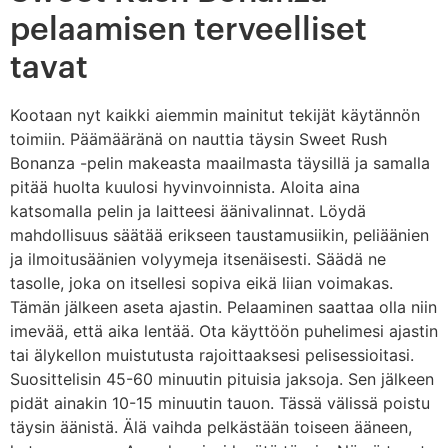
pelaamisen terveelliset
tavat
Kootaan nyt kaikki aiemmin mainitut tekijät käytännön
toimiin. Päämääränä on nauttia täysin Sweet Rush
Bonanza -pelin makeasta maailmasta täysillä ja samalla
pitää huolta kuulosi hyvinvoinnista. Aloita aina
katsomalla pelin ja laitteesi äänivalinnat. Löydä
mahdollisuus säätää erikseen taustamusiikin, peliäänien
ja ilmoitusäänien volyymeja itsenäisesti. Säädä ne
tasolle, joka on itsellesi sopiva eikä liian voimakas.
Tämän jälkeen aseta ajastin. Pelaaminen saattaa olla niin
imevää, että aika lentää. Ota käyttöön puhelimesi ajastin
tai älykellon muistutusta rajoittaaksesi pelisessioitasi.
Suosittelisin 45-60 minuutin pituisia jaksoja. Sen jälkeen
pidät ainakin 10-15 minuutin tauon. Tässä välissä poistu
täysin äänistä. Älä vaihda pelkästään toiseen ääneen,