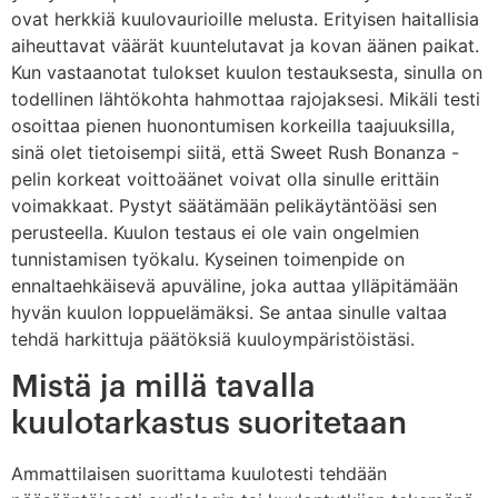
ovat herkkiä kuulovaurioille melusta. Erityisen haitallisia
aiheuttavat väärät kuuntelutavat ja kovan äänen paikat.
Kun vastaanotat tulokset kuulon testauksesta, sinulla on
todellinen lähtökohta hahmottaa rajojaksesi. Mikäli testi
osoittaa pienen huonontumisen korkeilla taajuuksilla,
sinä olet tietoisempi siitä, että Sweet Rush Bonanza -
pelin korkeat voittoäänet voivat olla sinulle erittäin
voimakkaat. Pystyt säätämään pelikäytäntöäsi sen
perusteella. Kuulon testaus ei ole vain ongelmien
tunnistamisen työkalu. Kyseinen toimenpide on
ennaltaehkäisevä apuväline, joka auttaa ylläpitämään
hyvän kuulon loppuelämäksi. Se antaa sinulle valtaa
tehdä harkittuja päätöksiä kuuloympäristöistäsi.
Mistä ja millä tavalla
kuulotarkastus suoritetaan
Ammattilaisen suorittama kuulotesti tehdään