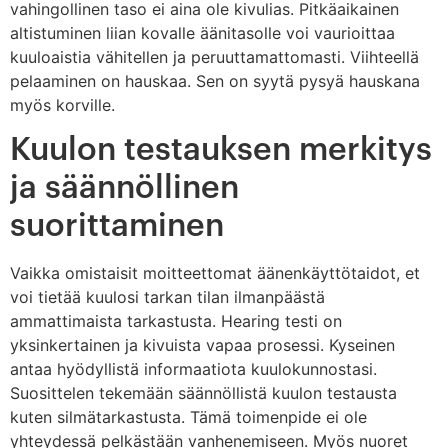
vahingollinen taso ei aina ole kivulias. Pitkäaikainen
altistuminen liian kovalle äänitasolle voi vaurioittaa
kuuloaistia vähitellen ja peruuttamattomasti. Viihteellä
pelaaminen on hauskaa. Sen on syytä pysyä hauskana
myös korville.
Kuulon testauksen merkitys
ja säännöllinen
suorittaminen
Vaikka omistaisit moitteettomat äänenkäyttötaidot, et
voi tietää kuulosi tarkan tilan ilmanpäästä
ammattimaista tarkastusta. Hearing testi on
yksinkertainen ja kivuista vapaa prosessi. Kyseinen
antaa hyödyllistä informaatiota kuulokunnostasi.
Suosittelen tekemään säännöllistä kuulon testausta
kuten silmätarkastusta. Tämä toimenpide ei ole
yhteydessä pelkästään vanhenemiseen. Myös nuoret