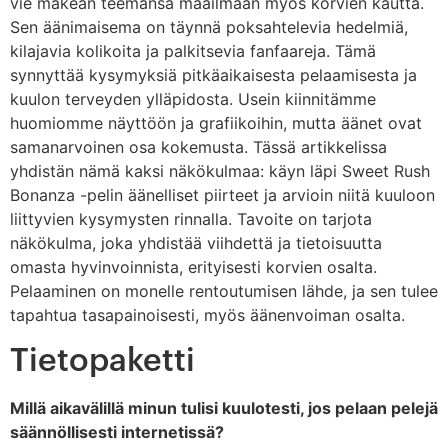
vie makean teemansa maailmaan myös korvien kautta.
Sen äänimaisema on täynnä poksahtelevia hedelmiä,
kilajavia kolikoita ja palkitsevia fanfaareja. Tämä
synnyttää kysymyksiä pitkäaikaisesta pelaamisesta ja
kuulon terveyden ylläpidosta. Usein kiinnitämme
huomiomme näyttöön ja grafiikoihin, mutta äänet ovat
samanarvoinen osa kokemusta. Tässä artikkelissa
yhdistän nämä kaksi näkökulmaa: käyn läpi Sweet Rush
Bonanza -pelin äänelliset piirteet ja arvioin niitä kuuloon
liittyvien kysymysten rinnalla. Tavoite on tarjota
näkökulma, joka yhdistää viihdettä ja tietoisuutta
omasta hyvinvoinnista, erityisesti korvien osalta.
Pelaaminen on monelle rentoutumisen lähde, ja sen tulee
tapahtua tasapainoisesti, myös äänenvoiman osalta.
Tietopaketti
Millä aikavälillä minun tulisi kuulotesti, jos pelaan pelejä
säännöllisesti internetissä?