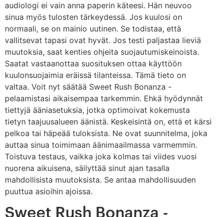
audiologi ei vain anna paperin käteesi. Hän neuvoo
sinua myös tulosten tärkeydessä. Jos kuulosi on
normaali, se on mainio uutinen. Se todistaa, että
vallitsevat tapasi ovat hyvät. Jos testi paljastaa lieviä
muutoksia, saat kenties ohjeita suojautumiskeinoista.
Saatat vastaanottaa suosituksen ottaa käyttöön
kuulonsuojaimia eräissä tilanteissa. Tämä tieto on
valtaa. Voit nyt säätää Sweet Rush Bonanza -
pelaamistasi aikaisempaa tarkemmin. Ehkä hyödynnät
tiettyjä ääniasetuksia, jotka optimoivat kokemusta
tietyn taajuusalueen äänistä. Keskeisintä on, että et kärsi
pelkoa tai häpeää tuloksista. Ne ovat suunnitelma, joka
auttaa sinua toimimaan äänimaailmassa varmemmin.
Toistuva testaus, vaikka joka kolmas tai viides vuosi
nuorena aikuisena, säilyttää sinut ajan tasalla
mahdollisista muutoksista. Se antaa mahdollisuuden
puuttua asioihin ajoissa.
Sweet Rush Bonanza -