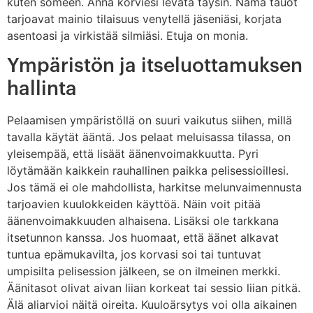
kuten someen. Anna korviesi levätä täysin. Nämä tauot
tarjoavat mainio tilaisuus venytellä jäseniäsi, korjata
asentoasi ja virkistää silmiäsi. Etuja on monia.
Ympäristön ja itseluottamuksen
hallinta
Pelaamisen ympäristöllä on suuri vaikutus siihen, millä
tavalla käytät ääntä. Jos pelaat meluisassa tilassa, on
yleisempää, että lisäät äänenvoimakkuutta. Pyri
löytämään kaikkein rauhallinen paikka pelisessioillesi.
Jos tämä ei ole mahdollista, harkitse melunvaimennusta
tarjoavien kuulokkeiden käyttöä. Näin voit pitää
äänenvoimakkuuden alhaisena. Lisäksi ole tarkkana
itsetunnon kanssa. Jos huomaat, että äänet alkavat
tuntua epämukavilta, jos korvasi soi tai tuntuvat
umpisilta pelisession jälkeen, se on ilmeinen merkki.
Äänitasot olivat aivan liian korkeat tai sessio liian pitkä.
Älä aliarvioi näitä oireita. Kuuloärsytys voi olla aikainen