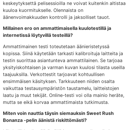
keskeytyksettä pelisessioilla ne voivat kuitenkin altistaa
kuuloa kuormitukselle. Olennaista on
äänenvoimakkuuden kontrolli ja jaksolliset tauot.
Millainen ero on ammattimaisella kuulotestillä ja
internetissä löytyvillä testeillä?
Ammattimainen testi toteutetaan äänieristetyssä
kopissa. Siinä käytetään tarkasti kalibroituja laitteita ja
testin suorittaa asiantunteva ammattilainen. Se tarjoaa
yksityiskohtaisen ja varman kuvan kuulosi tilasta useilla
taajuuksilla. Verkottestit tarjoavat kohtuullisen
ensimmäisen käsityksen. Tarkkuuteen niiden osalta
vaikuttaa testausympäristön taustamelu, laitteistojen
laatu ja muut tekijät. Online-testi voi olla mainio heräte,
mutta se eikä korvaa ammattimaista tutkimusta.
Miten voin nauttia täysin siemauksin Sweet Rush
Bonanza -pelin äänistä riskittömästi?