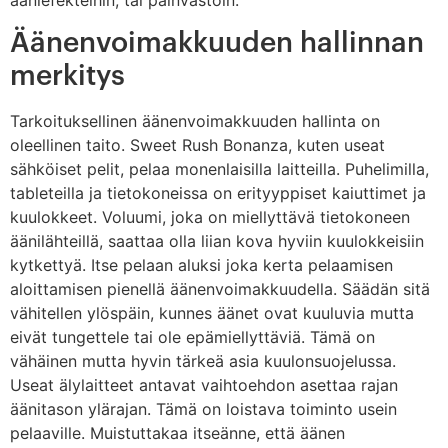
ääniefekteihin, tai päinvastoin.
Äänenvoimakkuuden hallinnan
merkitys
Tarkoituksellinen äänenvoimakkuuden hallinta on
oleellinen taito. Sweet Rush Bonanza, kuten useat
sähköiset pelit, pelaa monenlaisilla laitteilla. Puhelimilla,
tableteilla ja tietokoneissa on erityyppiset kaiuttimet ja
kuulokkeet. Voluumi, joka on miellyttävä tietokoneen
äänilähteillä, saattaa olla liian kova hyviin kuulokkeisiin
kytkettyä. Itse pelaan aluksi joka kerta pelaamisen
aloittamisen pienellä äänenvoimakkuudella. Säädän sitä
vähitellen ylöspäin, kunnes äänet ovat kuuluvia mutta
eivät tungettele tai ole epämiellyttäviä. Tämä on
vähäinen mutta hyvin tärkeä asia kuulonsuojelussa.
Useat älylaitteet antavat vaihtoehdon asettaa rajan
äänitason ylärajan. Tämä on loistava toiminto usein
pelaaville. Muistuttakaa itseänne, että äänen