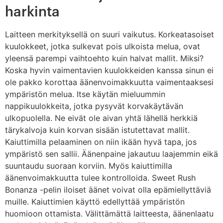
harkinta
Laitteen merkityksellä on suuri vaikutus. Korkeatasoiset
kuulokkeet, jotka sulkevat pois ulkoista melua, ovat
yleensä parempi vaihtoehto kuin halvat mallit. Miksi?
Koska hyvin vaimentavien kuulokkeiden kanssa sinun ei
ole pakko korottaa äänenvoimakkuutta vaimentaaksesi
ympäristön melua. Itse käytän mieluummin
nappikuulokkeita, jotka pysyvät korvakäytävän
ulkopuolella. Ne eivät ole aivan yhtä lähellä herkkiä
tärykalvoja kuin korvan sisään istutettavat mallit.
Kaiuttimilla pelaaminen on niin ikään hyvä tapa, jos
ympäristö sen sallii. Äänenpaine jakautuu laajemmin eikä
suuntaudu suoraan korviin. Myös kaiuttimilla
äänenvoimakkuutta tulee kontrolloida. Sweet Rush
Bonanza -pelin iloiset äänet voivat olla epämiellyttäviä
muille. Kaiuttimien käyttö edellyttää ympäristön
huomioon ottamista. Välittämättä laitteesta, äänenlaatu