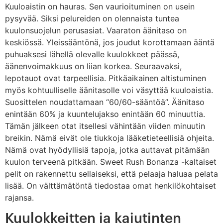
Kuuloaistin on hauras. Sen vaurioituminen on usein
pysyvää. Siksi pelureiden on olennaista tuntea
kuulonsuojelun perusasiat. Vaaraton äänitaso on
keskiössä. Yleissääntönä, jos joudut korottamaan ääntä
puhuaksesi lähellä olevalle kuulokkeet päässä,
äänenvoimakkuus on liian korkea. Seuraavaksi,
lepotauot ovat tarpeellisia. Pitkäaikainen altistuminen
myös kohtuulliselle äänitasolle voi väsyttää kuuloaistia.
Suosittelen noudattamaan “60/60-sääntöä”. Äänitaso
enintään 60% ja kuuntelujakso enintään 60 minuuttia.
Tämän jälkeen otat itsellesi vähintään viiden minuutin
breikin. Nämä eivät ole tiukkoja lääketieteellisiä ohjeita.
Nämä ovat hyödyllisiä tapoja, jotka auttavat pitämään
kuulon terveenä pitkään. Sweet Rush Bonanza -kaltaiset
pelit on rakennettu sellaiseksi, että pelaaja haluaa pelata
lisää. On välttämätöntä tiedostaa omat henkilökohtaiset
rajansa.
Kuulokkeitten ja kaiutinten